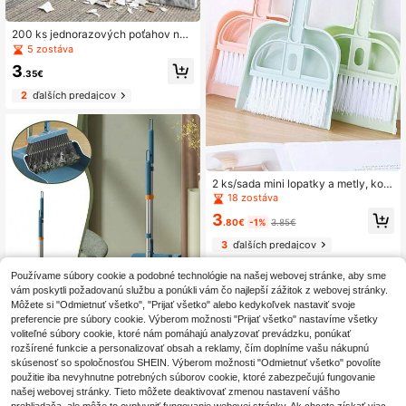
200 ks jednorazových poťahov na
metlu | Nezbytné poťahy na pracho
5 zostáva
vanie do domácnosti – elektrostatic
3
ká priťahovacia schopnosť na vlasy
.35€
a prach – elastické/roztahovacie be
2
ďalších predajcov
z deformácie – nepriestupná látka b
ez polyesteru, bez prania, úspora č
asu pri čistení, vhodné pre autá, ele
ktronické zariadenia a steny – vhod
né na rôzne veľkosti domácich meti
el
2 ks/sada mini lopatky a metly, kom
paktná sada na čistenie stola - mini
18 zostáva
lopatka a kefa na klávesnicu, zvier
3
acie chlpy, úzke priestory - prenos
.80€
-1%
3.85€
ný dizajn pre použitie doma, v kanc
3
ďalších predajcov
elárii a v aute - ideálny pre malé pri
estory
Používame súbory cookie a podobné technológie na našej webovej stránke, aby sme
vám poskytli požadovanú službu a ponúkli vám čo najlepší zážitok z webovej stránky.
Môžete si "Odmietnuť všetko", "Prijať všetko" alebo kedykoľvek nastaviť svoje
preferencie pre súbory cookie. Výberom možnosti "Prijať všetko" nastavíme všetky
Domáca multifunkčná súprava metl
y a lopárika, 180° otočná čistenie b
voliteľné súbory cookie, ktoré nám pomáhajú analyzovať prevádzku, ponúkať
19
.38€
ez slepých miest, predĺžené hrebeň
rozšírené funkcie a personalizovať obsah a reklamy, čím doplníme vašu nákupnú
ové zuby na jedno kliknutie na odst
skúsenosť so spoločnosťou SHEIN. Výberom možnosti "Odmietnuť všetko" povolíte
raňovanie vlasov, bezseamový kon
použitie iba nevyhnutne potrebných súborov cookie, ktoré zabezpečujú fungovanie
takt s podlahou bez prachu, jednora
našej webovej stránky. Tieto môžete deaktivovať zmenou nastavení vášho
zová čistiaca utierka na hlboké ods