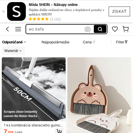
metla
Móda SHEIN – Nákupy online
×
stierka na vodu na podlahy
Nájdite ďalšie exkluzívne zľavy a doplnkové ponuky v
ZÍSKAŤ
aplikácii SHEIN!
wc kefa
(5,142)
metličky
home cleaning tools
Odporúčané
Najpopulárnejšie
Cena
Filter
metla
Materiál
1 ks kombinácia stieracieho gumov
ého stierača do kúpeľne, magickéh
7
.52€
7.58€