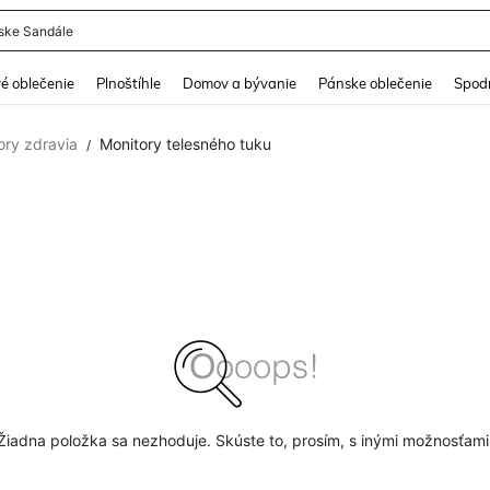
ke Sandále
and down arrow keys to navigate search Nedávno vyhľadávané and Hľadanie obja
é oblečenie
Plnoštíhle
Domov a bývanie
Pánske oblečenie
Spodn
ory zdravia
Monitory telesného tuku
/
Žiadna položka sa nezhoduje. Skúste to, prosím, s inými možnosťami