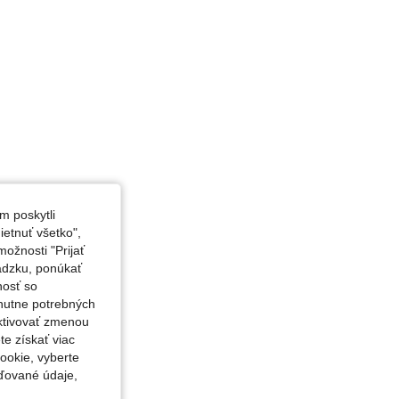
m poskytli
etnuť všetko",
ožnosti "Prijať
ádzku, ponúkať
nosť so
nutne potrebných
aktivovať zmenou
te získať viac
ookie, vyberte
ďované údaje,