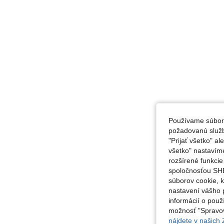
Používame súbory
požadovanú službu
"Prijať všetko" a
všetko" nastavím
rozšírené funkci
spoločnosťou SHE
súborov cookie, 
nastavení vášho p
informácií o použ
možnosť "Spravov
nájdete v našich