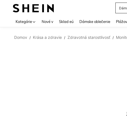
Dáms
Use up 
Kategórie
Nové v
Sklad eú
Dámske oblečenie
Plážov
Domov
Krása a zdravie
Zdravotná starostlivosť
Monit
/
/
/