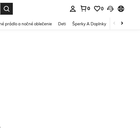
0
0
vov. Press Enter to select.
é prádlo a nočné oblečenie
Deti
Šperky A Doplnky
Krása a zdravi
.