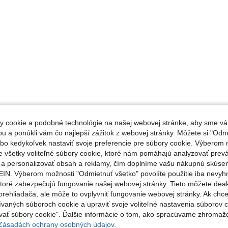
 cookie a podobné technológie na našej webovej stránke, aby sme vá
 a ponúkli vám čo najlepší zážitok z webovej stránky. Môžete si "Odmi
lebo kedykoľvek nastaviť svoje preferencie pre súbory cookie. Výberom m
e všetky voliteľné súbory cookie, ktoré nám pomáhajú analyzovať prev
e a personalizovať obsah a reklamy, čím doplníme vašu nákupnú skúse
IN. Výberom možnosti "Odmietnuť všetko" povolíte použitie iba nevyh
ktoré zabezpečujú fungovanie našej webovej stránky. Tieto môžete de
rehliadača, ale môže to ovplyvniť fungovanie webovej stránky. Ak chce
ívaných súboroch cookie a upraviť svoje voliteľné nastavenia súborov c
ať súbory cookie". Ďalšie informácie o tom, ako spracúvame zhromaž
 Zásadách ochrany osobných údajov.