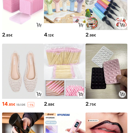
2
4
2
.85€
.12€
.98€
14
2
2
.85€
.88€
.75€
15.13€
-1%