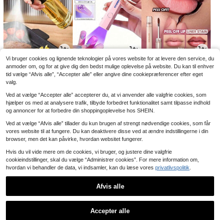
Vi bruger cookies og lignende teknologier på vores website for at levere den service, du
2
4
4
.97€
.62€
.94€
anmoder om, og for at give dig den bedst mulige oplevelse på website. Du kan til enhver
4.89€
5.48€
-5%
-9%
tid vælge “Afvis alle”, “Accepter alle” eller angive dine cookiepræferencer efter eget
valg.
Ved at vælge “Accepter alle” accepterer du, at vi anvender alle valgfrie cookies, som
hjælper os med at analysere trafik, tilbyde forbedret funktionalitet samt tilpasse indhold
og annoncer for at forbedre din shoppingoplevelse hos SHEIN.
Ved at vælge “Afvis alle” tillader du kun brugen af strengt nødvendige cookies, som får
vores website til at fungere. Du kan deaktivere disse ved at ændre indstillingerne i din
browser, men det kan påvirke, hvordan websitet fungerer.
Hvis du vil vide mere om de cookies, vi bruger, og justere dine valgfrie
cookieindstillinger, skal du vælge “Administrer cookies”. For mere information om,
hvordan vi behandler de data, vi indsamler, kan du læse vores
privatlivspolitik
.
2
5
3
.98€
.82€
.45€
Afvis alle
1
0
Accepter alle