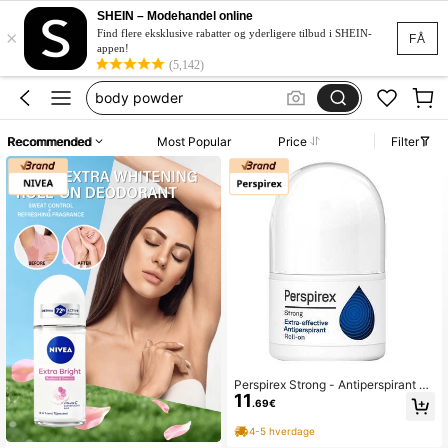
SHEIN – Modehandel online
×
dove body cream
Find flere eksklusive rabatter og yderligere tilbud i SHEIN-
FÅ
appen!
dov
(5,142)
body powder
biotherm
Recommended
Most Popular
Price
Filter
deo
dove body cream
dov
Perspirex Strong - Antiperspirant Ro
11
ll-On 20 ml
.69€
4-5 hverdage