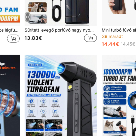
 billentyűzetbe, otthoni és kültéri használatra
Sűrített levegő porfúvó nagy nyomású turbó jet ventilátor, személyes hűtőventilátor 10000 RPM, szupererős vezeték nélküli elektromos levegőfúvó, otthoni/autós kettős használatra, 2600 mAh újratölthető akkumulátorral, 5 sebességfokú széllel és LED-világítással, tartós ABS anyagból, billentyűzet, számítógép, autó és otthoni tisztításhoz
39 maradt
13.83€
14.44€
14.45€