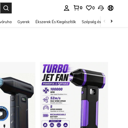
0
0
se. Press Enter to select.
lvóruha
Gyerek
Ékszerek És Kiegészítők
Szépség és egészség
Ci