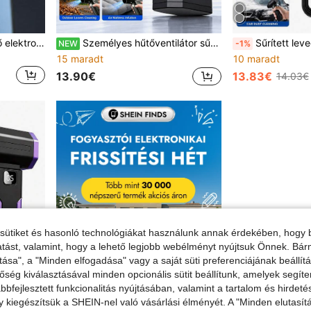
Vezeték nélküli újratölthető elektromos poroló, újratölthető sűrített levegős fúvó, hordozható kézi elektronikus poroló számítógéphez, billentyűzethez, autóhoz, háztartási elektronikához
Személyes hűtőventilátor sűrített levegővel tisztító porfúvóval, 108 000 RPM nagy teljesítményű vezeték nélküli elektromos levegőfúvó, 2600 mAh újratölthető akkumulátorral, 3 állítható légsebességgel, billentyűzet, számítógép, autó és otthoni tisztításhoz
Sűrített levegővel működő poríték, nagy nyomású turbó jet ventilátor, személyi hűtőventilátor, 10000 RPM, szupererős vezeték nélküli elektromos levegőfúvó,
NEW
-1%
15 maradt
10 maradt
13.90€
13.83€
14.03€
sütiket és hasonló technológiákat használunk annak érdekében, hogy b
ltatást, valamint, hogy a lehető legjobb webélményt nyújtsuk Önnek. Bár
tása", a "Minden elfogadása" vagy a saját süti preferenciájának beállít
őség kiválasztásával minden opcionális sütit beállítunk, amelyek segít
bfejlesztett funkcionalitás nyújtásában, valamint a tartalom és hirdet
kiegészítsük a SHEIN-nel való vásárlási élményét. A "Minden elutasít