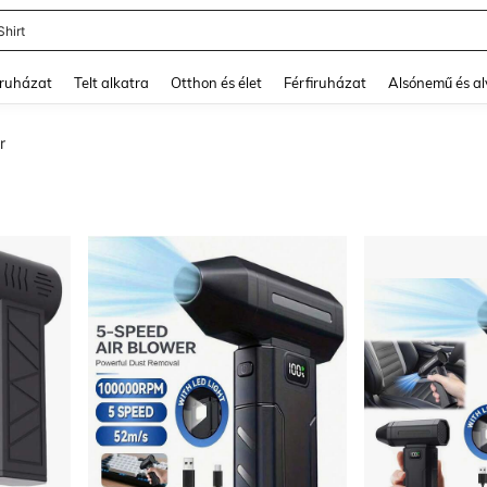
Shirt
and down arrow keys to navigate search Legutóbb keresett and Keresés felfedezé
ruházat
Telt alkatra
Otthon és élet
Férfiruházat
Alsónemű és a
r