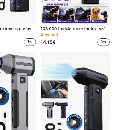
Mini turbó fúvó elektromos porfúvó, csomszélmotoros turbó jet ventilátor, 5 fokozatban állítható hűtőventilátor, hordozható USB-tölthető nagy teljesítményű ventilátor, autóhoz és kocsikerthez
108 000 fordulat/perc fordulatszámú, nagy teljesítményű, vezeték nélküli légfúvó 2600 mAh újratölthető akkumulátorral, 6 sebességes, állítható személyi hűtőventilátorral billentyűzet, számítógép, autó és otthoni tisztításhoz
4 maradt
14.15€