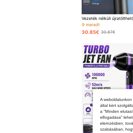
9 maradt
30.85€
30.87€
A weboldalunkon 
által kért szolgá
a "Minden elutasí
elfogadása" lehet
elemzésben, továb
szabásában, hogy 