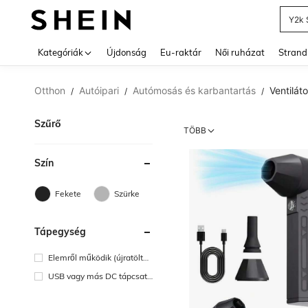
Y2k 
Use up 
Kategóriák
Újdonság
Eu-raktár
Női ruházat
Strand
Otthon
Autóipari
Autómosás és karbantartás
Ventiláto
/
/
/
Szűrő
TÖBB
Szín
Fekete
Szürke
Tápegység
Elemről működik (újratölthe
tő akkumulátor)
USB vagy más DC tápcsatl
akozás