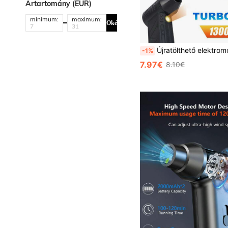
Ártartomány (EUR)
minimum:
maximum:
Oké
Újratölthető elektromos légfúvó, hordozható mini turbina porfúvó ventilátor állítható szélsebességgel, alkalmas autóba, számítógépbe,
-1%
7.97€
8.10€