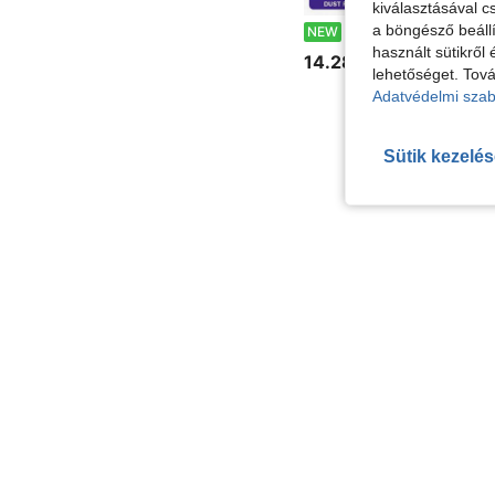
kiválasztásával c
100 000 RPM Turbo levegőfúvó poríték | 5 sebességű vezeték nélküli levegőfúvó | Újratölthető, erős tisztító billentyűzethez, autóápoláshoz, ele
a böngésző beállí
NEW
használt sütikről 
14.28€
lehetőséget. Tová
Adatvédelmi szab
Sütik kezelé