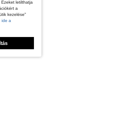
zeket letilthatja
ciókért a
ütik kezelése"
 ide a
ítás