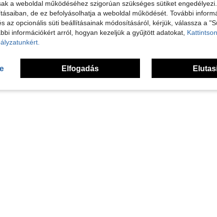
sak a weboldal működéséhez szigorúan szükséges sütiket engedélyezi. E
ktronikai eszközökhöz és otthoni használatra, 2600 mAh
tásaiban, de ez befolyásolhatja a weboldal működését. További informá
és az opcionális süti beállításainak módosításáról, kérjük, válassza a "S
bbi információkért arról, hogyan kezeljük a gyűjtött adatokat,
Kattintson
ályzatunkért.
1
Összesen 1 oldal
se
Elfogadás
Elutas