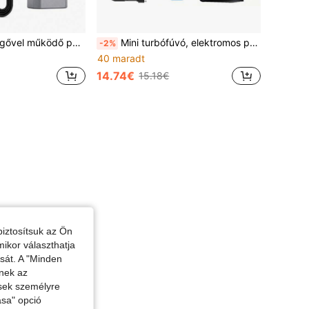
 otthoni/autós kettős felhasználású jet fúvó, 2600 mAh újratölthető akkumulátorral, 5 sebességfokú széllel és LED-világítással, tartós ABS anyagból, billentyűzet, számítógép, autó és otthoni tisztításhoz
Mini turbófúvó, elektromos porfúvó, ecsetmentes motoros turbó jet ventilátor, 5 fokozatban állítható hűtőventilátor, hordozható pormentő ventilátor, USB-tölthető nagy teljesítményű ventilátor, autóhoz és bejárathoz
-2%
40 maradt
14.74€
15.18€
iztosítsuk az Ön
mikor választhatja
ását. A "Minden
enek az
ések személyre
ása" opció