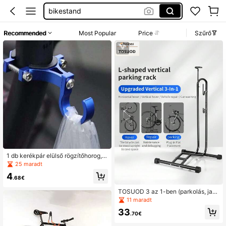
bicikli tarto
kerékpár tartó
Recommended
Most Popular
Price
Szűrő
bicikli tároló
1 db kerékpár elülső rögzítőhorog, u
niverzális, többfunkciós elektromos
25 maradt
kerékpár tárolóhorog, elektromos k
4
erékpár/kerékpár első csomagtartój
.68€
ához alkalmas
TOSUOD 3 az 1-ben (parkolás, javí
tás, álló) függőleges kerékpár-karb
11 maradt
antartó állvány - L alakú kerékpárt
33
artó, padlótároló állvány (függőlege
.70€
s és vízszintes felfüggesztéshez), b