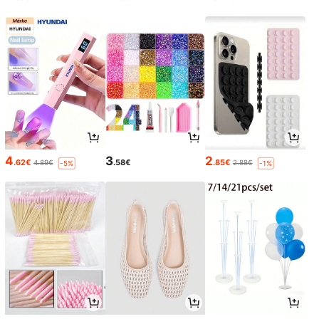
4
3
2
.62€
.58€
.85€
4.89€
2.88€
-5%
-1%