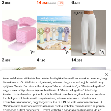
2
14
6
.88€
.85€
.48€
15.13€
-1%
2
4
14
.85€
.12€
.35€
A weboldalunkon sütiket és hasonló technológiákat használunk annak érdekében, hogy
biztosítsuk az Ön által kért szolgáltatást, valamint, hogy a lehető legjobb webélményt
nyújtsuk Önnek. Bármikor választhatja a "Minden elutasítása", a "Minden elfogadása"
vagy a saját süti preferenciájának beállítását. A "Minden elfogadása" lehetőség
kiválasztásával minden opcionális sütit beállítunk, amelyek segítenek az elemzésben,
továbbfejlesztett funkcionalitás nyújtásában, valamint a tartalom és hirdetések
személyre szabásában, hogy kiegészítsük a SHEIN-nel való vásárlási élményét. A
"Minden elutasítása" opció kiválasztásával csak a weboldal működéséhez szigorúan
szükséges sütiket engedélyezi. Ezeket letilthatja a böngésző beállításaiban, de ez