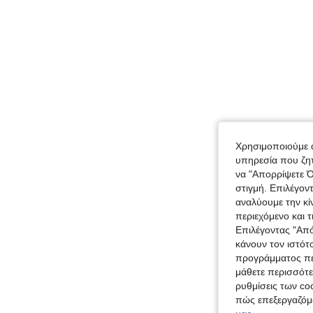
Χρησιμοποιούμε c
υπηρεσία που ζητ
να "Απορρίψετε Ό
στιγμή. Επιλέγον
αναλύουμε την κί
περιεχόμενο και 
Επιλέγοντας "Απ
κάνουν τον ιστότ
προγράμματος περ
μάθετε περισσότε
ρυθμίσεις των coo
πώς επεξεργαζόμ