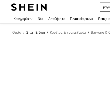
μαγι
Use up
Κατηγορίες
Νέα
Αποθήκη εε
Γυναικεία ρούχα
Ρούχα 
Οικία
Σπίτι & ζωή
Κουζίνα & τραπεζαρία
Barware & 
/
/
/