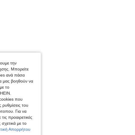
χουμε την
ησης. Μπορείτε
kies ανά πάσα
ία μας βοηθούν να
με το
SHEIN.
cookies που
ς ρυθμίσεις του
ότοπου. Για να
 τις προαιρετικές
 σχετικά με το
λιτική Απορρήτου