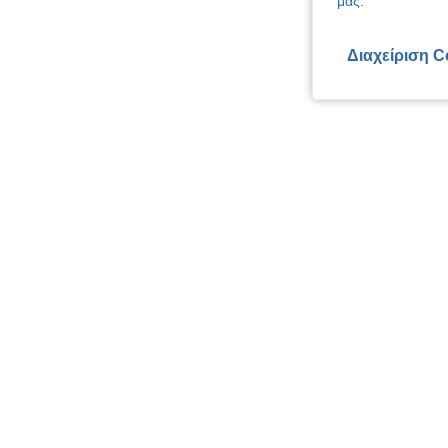
μας.
Διαχείριση C