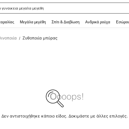
ο γυναικεια μεγαλα μεγεθη
 and down arrow keys to navigate search Αναζητήθηκαν πρόσφατα and Ανακάλυ
παραλίας
Μεγάλα μεγέθη
Σπίτι & Διαβίωση
Ανδρικά ρούχα
Εσώρου
Οινοποιία
Ζυθοποιία μπύρας
/
Δεν αντιστοιχήθηκε κάποιο είδος. Δοκιμάστε με άλλες επιλογές.