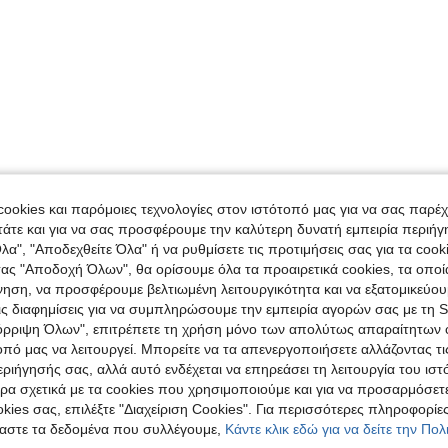
ookies και παρόμοιες τεχνολογίες στον ιστότοπό μας για να σας παρέ
άτε και για να σας προσφέρουμε την καλύτερη δυνατή εμπειρία περιήγ
λα", "Αποδεχθείτε Όλα" ή να ρυθμίσετε τις προτιμήσεις σας για τα coo
τας "Αποδοχή Όλων", θα ορίσουμε όλα τα προαιρετικά cookies, τα οπο
νηση, να προσφέρουμε βελτιωμένη λειτουργικότητα και να εξατομικεύου
τις διαφημίσεις για να συμπληρώσουμε την εμπειρία αγορών σας με τη 
όρριψη Όλων", επιτρέπετε τη χρήση μόνο των απολύτως απαραίτητων 
οπό μας να λειτουργεί. Μπορείτε να τα απενεργοποιήσετε αλλάζοντας τι
ιήγησής σας, αλλά αυτό ενδέχεται να επηρεάσει τη λειτουργία του ιστ
ρα σχετικά με τα cookies που χρησιμοποιούμε και για να προσαρμόσετε
kies σας, επιλέξτε "Διαχείριση Cookies". Για περισσότερες πληροφορίες
αστε τα δεδομένα που συλλέγουμε,
Κάντε κλικ εδώ για να δείτε την Πο