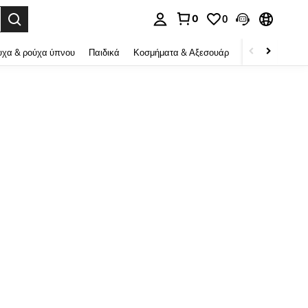
0
0
ψη αναζήτησης. Press Enter to select.
χα & ρούχα ύπνου
Παιδικά
Κοσμήματα & Αξεσουάρ
Ομορφιά & υγεί