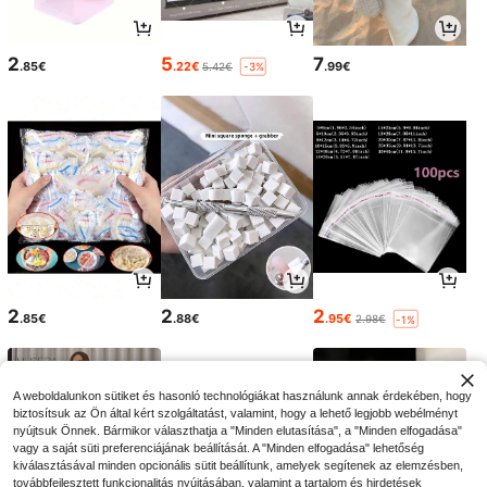
2
5
7
.85€
.22€
.99€
5.42€
-3%
2
2
2
.85€
.88€
.95€
2.98€
-1%
A weboldalunkon sütiket és hasonló technológiákat használunk annak érdekében, hogy
biztosítsuk az Ön által kért szolgáltatást, valamint, hogy a lehető legjobb webélményt
nyújtsuk Önnek. Bármikor választhatja a "Minden elutasítása", a "Minden elfogadása"
vagy a saját süti preferenciájának beállítását. A "Minden elfogadása" lehetőség
kiválasztásával minden opcionális sütit beállítunk, amelyek segítenek az elemzésben,
továbbfejlesztett funkcionalitás nyújtásában, valamint a tartalom és hirdetések