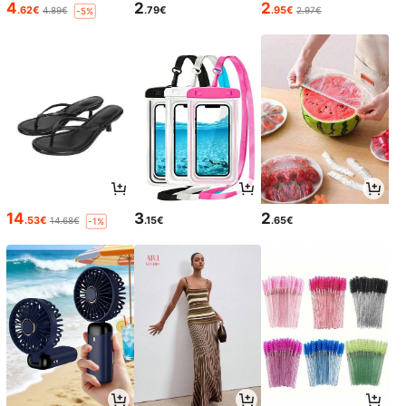
4
2
2
.62€
.79€
.95€
4.89€
2.97€
-5%
14
3
2
.53€
.15€
.65€
14.68€
-1%