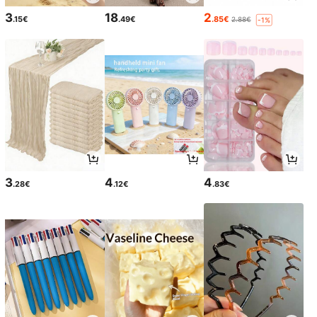
3
18
2
.15€
.49€
.85€
2.88€
-1%
3
4
4
.28€
.12€
.83€