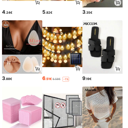
4
5
3
.24€
.82€
.35€
3
6
9
.88€
.51€
.19€
6.58€
-1%