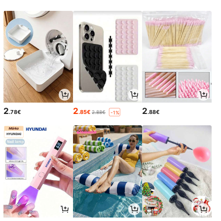
2
2
2
.78€
.85€
.88€
2.88€
-1%