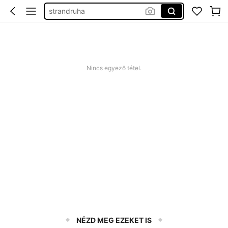
strandruha
romper plus size
nyári ruha
squishy
Nincs egyező tétel.
NÉZD MEG EZEKET IS