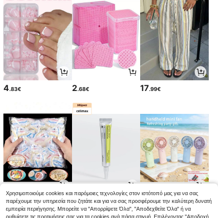
4
2
17
.83€
.68€
.99€
Χρησιμοποιούμε cookies και παρόμοιες τεχνολογίες στον ιστότοπό μας για να σας
2
12
4
παρέχουμε την υπηρεσία που ζητάτε και για να σας προσφέρουμε την καλύτερη δυνατή
.85€
.59€
.12€
εμπειρία περιήγησης. Μπορείτε να "Απορρίψετε Όλα", "Αποδεχθείτε Όλα" ή να
ρυθμίσετε τις προτιμήσεις σας για τα cookies ανά πάσα στιγμή. Επιλέγοντας "Αποδοχή