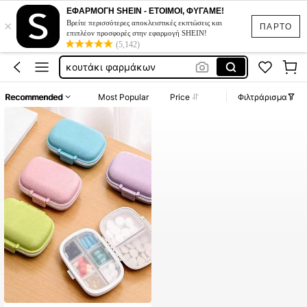
θήκη φαρμάκων
ΕΦΑΡΜΟΓΗ SHEIN - ΕΤΟΙΜΟΙ, ΦΥΓΑΜΕ!
×
Βρείτε περισσότερες αποκλειστικές εκπτώσεις και
ΠΑΡΤΟ
pill box
επιπλέον προσφορές στην εφαρμογή SHEIN!
(5,142)
κουτάκι φαρμάκων
κουτακια για χαπια
θήκη χαπιων
Recommended
Most Popular
Price
Φιλτράρισμα
θήκη φαρμάκων