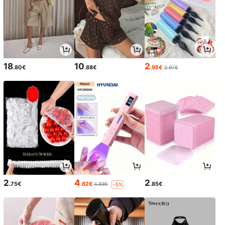
18
10
2
.80€
.88€
.95€
2.97€
2
4
2
.75€
.62€
.85€
4.89€
-5%