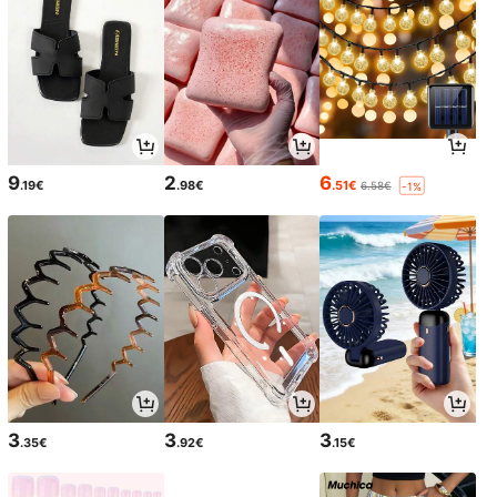
9
2
6
.19€
.98€
.51€
6.58€
-1%
3
3
3
.35€
.92€
.15€