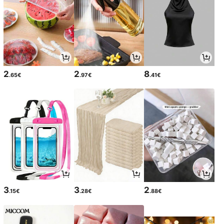
2
2
8
.65€
.97€
.41€
3
3
2
.15€
.28€
.88€