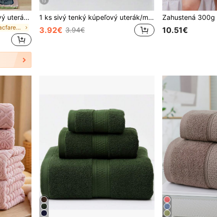
13
Bohémsky štýlový kúpeľový uterák 80*160 cm | savý, rýchloschnúci, mäkký a šetrný k pokožke, viacúčelová deka/přehod na gauč
1 ks sivý tenký kúpeľový uterák/malý uterák/vrecovník z čistej bavlny, minimalistický jednofarebný, rýchloschnúci a savý, unisex, vhodný na všetky ročné obdobia, ideálny do kúpeľne, na cestovanie, dovolenku, ako darček, do školy, hotela alebo domov
v Viacfarebný Osušky do kúpeľa
3.92€
10.51€
3.94€