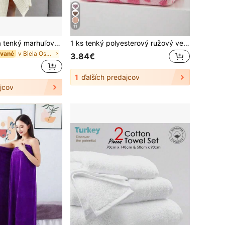
11
1 ks dámsky ultra tenký marhuľový župan z čistej bavlny, mäkký, savý a odolný, roztomilý jednoduchý bežný župan, kúpeľňové potreby a doplnky, dámsky župan typu towel wrap, zapínací na gombíky, rýchloschnúci a ľahký, súprava župana
1 ks tenký polyesterový ružový veľký kútikový/ručný/štvorcový uterák, vzor srdca, unisex, vhodný na všetky ročné obdobia, savý a mäkký, ideálny do kúpeľne, ako sviatočný darček, do školy, na cestovanie vonku, do domácnosti a na pláž
v Biela Osušky do kúpeľa
ávané
3.84€
1
ďalších predajcov
jcov