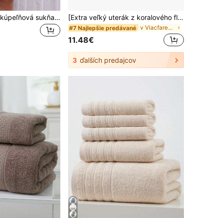
Zahustená 300g kúpeľňová sukňa, nositeľná ako sprchovací uterák, savý veľký osuška, biely župan, vhodný do salónu, na cestovanie vonku, plávanie, na pláž, do kúpeľne, jesennú dekoráciu, späť do školy, do kozmetického salónu, do kúpeľne, do sprchovacieho salónu, na hotelové športy, do domácnosti, do uteráka, do osušky na starostlivosť o pleť
[Extra veľký uterák z koralového flísu] Extra veľký mäkký uterák z koralového flísu, vysoko savá polyesterová zmes, pruhovaný dizajn, viacúčelový, vhodný na doma, na pláž a na zdriemnutie, moderný štýl, skvelý pre dospelých, späť do školy, do kozmetického salónu, do kúpeľne, do sprchovacieho kúta, do kozmetického salónu, do hotela, na šport, do domácnosti, do kúpeľne, na starostlivosť o pleť
v Viacfarebný Osušky do kúpeľa
#7 Najlepšie predávané
11.48€
3
ďalších predajcov