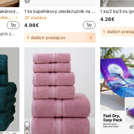
4
11
QIBHI 1/2/3 ks na výber, žakárový európsky štýl 100 % bavlna, froté bavlnený kúpeľový uterák, vyberte 1 kúpeľový uterák alebo 1 uterák, čistý bavlnený mäkký tvárkový uterák, kúpeľový uterák, plážový uterák, mäkký šetrný k pokožke kúpeľňový uterák, vhodný do kúpeľne, hotela, školy, na návrat do školy, základné potreby do domácnosti, uterák, starostlivosť o pokožku
1 ks kúpeľníkový uterák/ručník na ruky/umývací handriček a 3-dielna súprava (umývací handriček 13,38 x 13,38 palca + ručník na ruky 15,7 x 27,5 palca + kúpeľníkový uterák 29,5 x 57 palcov), extra dlhý, s česaným saténovým lemovým pásikom, hrubý, savý, mäkký a šetrný k pokožke, pre dospelých, na domáce použitie, na umývanie tváre a kúpanie, bez opadania vlákien, vhodný na cestovanie, do hotela, posilňovne, SPA, na plávanie, na utieranie tváre a tela, rodinné balenie, na obdobie návratu do školy
25 zostáva
v Bavlna Osušky do kúpeľa
4.28€
4.98€
1
ďalších preda
Vysoký počet opakovaných zákazníkov
1
ďalších predajcov