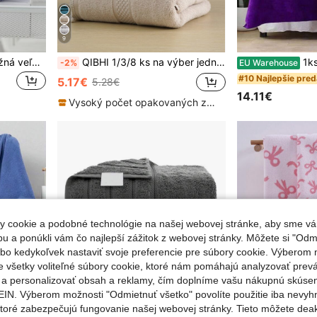
9
Sada 1 ks/2 ks/3 ks (približná veľkosť: tvárna utierka 13*13 palcov + utierka na ruky 13*29 palcov + kúpeľňová utierka 28*55 palcov) letná ľahká priedušná z čistej bavlny s diamantovým stuhovým dizajnom, savá, mäkká a šetrná k pokožke, na umývanie tváre, kúpeľňová utierka na telo z česaného bavlneného vlákna, kúpeľňové potreby
QIBHI 1/3/8 ks na výber jednofarebný saténový lem, 100 % bavlna, 1 utierka alebo 1 kúpeľový uterák, čistá bavlna, mäkký tvárkový/kúpeľový uterák, domáci dekor, vhodný do kúpeľne, hotela, na návrat do školy, základné potreby do domácnosti, uterák, starostlivosť o pokožku
1ks veľká 100x200 cm f
-2%
EU Warehouse
#10 Najlepšie pre
5.17€
5.28€
14.11€
Vysoký počet opakovaných zákazníkov
 cookie a podobné technológie na našej webovej stránke, aby sme vá
 a ponúkli vám čo najlepší zážitok z webovej stránky. Môžete si "Odmi
lebo kedykoľvek nastaviť svoje preferencie pre súbory cookie. Výberom m
e všetky voliteľné súbory cookie, ktoré nám pomáhajú analyzovať prev
e a personalizovať obsah a reklamy, čím doplníme vašu nákupnú skúse
IN. Výberom možnosti "Odmietnuť všetko" povolíte použitie iba nevyh
ktoré zabezpečujú fungovanie našej webovej stránky. Tieto môžete de