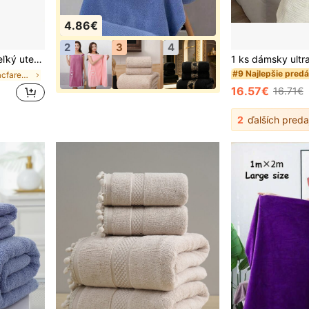
4.86€
2
3
4
 dospelých, super mäkká a rýchloschnúca, zabalená okolo celého tela, vysoko kvalitný uterák do kúpania, plážový uterák do sauny (200*105cm/78,7*41,3in)
#9 Najlepšie pred
v Viacfarebný Osušky do kúpeľa
16.57€
16.71€
2
ďalších preda