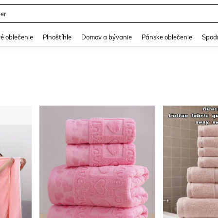
er
and down arrow keys to navigate search Nedávno vyhľadávané and Hľadanie obja
é oblečenie
Plnoštíhle
Domov a bývanie
Pánske oblečenie
Spodn