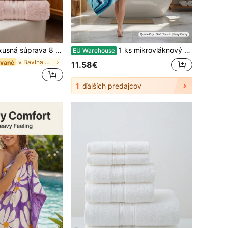
a tvár + 2 kúpeľové uteráky, jemné k pokožke, super savé a rýchlo schnúce jednofarebné uteráky, na celoročné použitie do kúpeľne, do spa, bazéna, na pláž, cestovanie, do hotela a pre hostí, skvelý darček na Halloween a Deň vďakyvdení a jesenná domáca dekorácia
1 ks mikrovláknový uterák s magickou mramorovou vírivou potlačou, priedušný, prenosný, v rôznych veľkostiach, pre ženy, na plávanie, dovolenku, cestovanie, posilňovňu, jógu, horskú turistiku, sprchu a kempovanie, ultra savý a rýchlo schnúci, luxusný kúpeľový uterák na spa, do hotela a domov
EU Warehouse
v Bavlna Osušky do kúpeľa
ávané
11.58€
1
ďalších predajcov