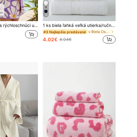
14
, extra veľká veľkosť, super mäkké vlákno, priedušný a prenosný, vhodný na plávanie, cestovanie, kempovanie, turistiku a ďalšie príležitosti. Dostupné vo viacerých veľkostiach. Ideálny na plávanie, dovolenku, cestovanie, fitness, jogu, rekreačné stredisko, turistiku, sprchu, kempovanie. Super savý a rýchloschnúci, luxusný uterák, vhodný do kúpeľov, hotelov, na domáce použitie.
1 ks biela ľahká veľká utierka/ručník na ruky/štvorcová utierka z čistej bavlny, rýchlo schnúca a savá, unisex, vhodná na všetky ročné obdobia, ideálna do kúpeľne, na cestovanie, ako sviatočný darček, na pláž, do hotela, do spa a na vonkajšie použitie, perfektná do domácnosti
v Biela Osušky do kúpeľa
#3 Najlepšie predávané
4.02€
4.04€