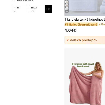
min:
max:
OK
13
#1 Najlepšie predávané
4.04€
2
ďalších predajcov