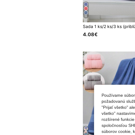
11
4.08€
Používame súbory
požadovanú službu
"Prijať všetko" a
všetko" nastavím
rozšírené funkci
spoločnosťou SHE
súborov cookie, 