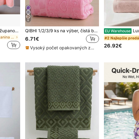
8
2-dielna sada nositeľných županov - veľkosť pre dospelých, s vreckom na uterák, hrubá plyšová látka, vysoko savá, 1-dielna rýchloschnúca - vhodná na použitie po kúpeli - žiadne obavy z pádu, vhodná do salónu, hotela, na šport, do domácnosti a na iné príležitosti, možno použiť ako uterák alebo kúpeľný uterák.
QIBHI 1/2/3/9 ks na výber, čistá bavlna, žakárový vzor srdca a lásky, 1 ks kúpeľňový uterák/1 ks kúpací uterák, 100 % bavlnený froté materiál, útulný párový uterák/kúpací uterák do domácnosti, na párty, darček na Valentína, savý a mäkký, domáci dekor, vhodný do kúpeľne, na návrat do školy, základná potreba do domácnosti
Luxusná súprava 8 ks uterákov: 4 ručníkové + 2 n
EU Warehouse
v Tkanina Osušky do kúpeľa
#2 Najlepšie pred
6.71€
26.92€
Vysoký počet opakovaných zákazníkov