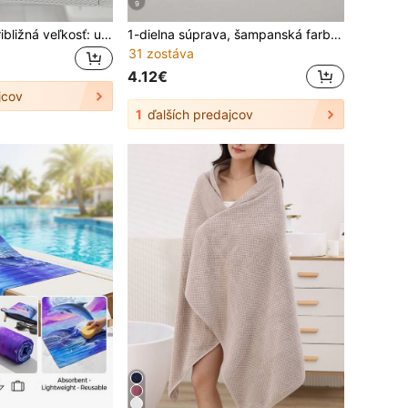
9
1 ks/2 ks/3 ks (približná veľkosť: utierka na tvár 13*13 palcov + utierka 13*29 palcov + kúpacia utierka 28*55 palcov) letná ľahká priedušná utierka na tvár z čistej česané bavlny s diamantovým stuhovým dizajnom, savá, mäkká a šetrná k pokožke, kúpeľňové potreby
1-dielna súprava, šampanská farba, čistá bavlna, tenký kúpeľový uterák alebo malý kuchynský uterák alebo vreckovka, rýchlo schnúci a savý, vhodný pre mužov aj ženy vo všetkých ročných obdobíach, ideálny do kúpeľne, na cesty, dovolenku, ako darček, do školy, hotela a domov
31 zostáva
4.12€
jcov
1
ďalších predajcov