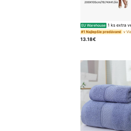
1 ks extra veľký uterák z koralového flísu, mäkká luxusná nadrozmerná plážová deka z koralového flísu, vysoko savá polyesterová zmes, pruhovaný dizajn, viacúčelová, vhodná do domácej kúpeľne, na pláž a na zdriemnutie, moderný štýl, ideálna pre
EU Warehouse
#1 Najlepšie predávané
13.18€