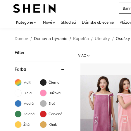
Bann
Use up 
Kategórie
Nové v
Sklad eú
Dámske oblečenie
Plážov
Domov
Domov a bývanie
Kúpeľňa
Uteráky
Osušky
/
/
/
/
Filter
VIAC
Farba
Multi
Čierna
Biela
Ružová
Modrá
Sivá
Zelená
Červená
Žltá
Khaki