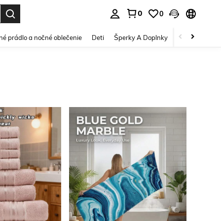
0
0
vov. Press Enter to select.
é prádlo a nočné oblečenie
Deti
Šperky A Doplnky
Krása a zdravi