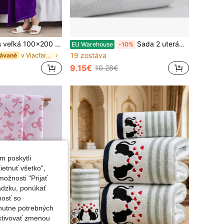
ialová ultramäkká osuška z mikrovlákna, rýchloschnúca, savá, viacúčelová osuška na domáce použitie, pláž, bazén, kúpele
Sada 2 uterákov rôznych veľkostí, Mäkké uteráky na ruky/tvár, vhodné do kúpeľne, hotela, cestovania, večierkov, darčekov, kaderníkov, telocviční, celoročné použitie
EU Warehouse
-10%
19 zostáva
v Viacfarebný Osušky do kúpeľa
dávané
9.15€
10.28€
m poskytli
etnuť všetko",
ožnosti "Prijať
ádzku, ponúkať
nosť so
nutne potrebných
aktivovať zmenou