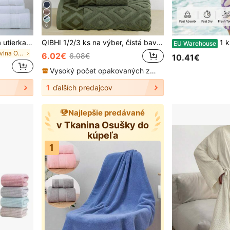
6
1 ks biela tenká kúpeľňová utierka z čistej bavlny/malá utierka/vrecovník, minimalistická jednofarebná, rýchlo schnúca a savá, unisex, vhodná na celoročné použitie, ideálna do kúpeľne, na cestovanie, dovolenku, ako darček, do školy, hotela alebo domov
QIBHI 1/2/3 ks na výber, čistá bavlna s žakárovým diamantovým vzorom, jednofarebná elegantná, 100 % bavlna, látka nie je hrubá, európsky štýl, tvárna utierka/alebo vyberte jednu kúpeľňovú utierku, bavlnený froté, kúpeľňová utierka, vhodná do kúpeľne, na návrat do školy, na cestovanie, základné potreby do domácnosti, utierka, starostlivosť o pokožku
1 ks rýchloschnúci uterák z mikrovlákna s bohémskym kvetinovým vzorom
EU Warehouse
v Bavlna Osušky do kúpeľa
6.02€
6.08€
10.41€
Vysoký počet opakovaných zákazníkov
1
ďalších predajcov
Najlepšie predávané
v Tkanina Osušky do
kúpeľa
1