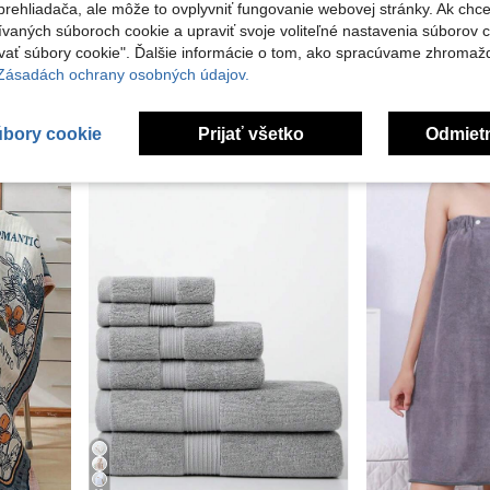
rehliadača, ale môže to ovplyvniť fungovanie webovej stránky. Ak chce
4
ívaných súboroch cookie a upraviť svoje voliteľné nastavenia súborov c
#8 Najlepšie pred
ať súbory cookie". Ďalšie informácie o tom, ako spracúvame zhromaž
ová sada uterákov, vhodné do kúpeľne, na bazén a na pláž
Mäkký a hrubý uterák na tvár, súprava osušiek
27 zostáva
 Zásadách ochrany osobných údajov.
12 zostáva
#8 Najlepšie pred
#8 Najlepšie pred
v Tkanina Osušky do kúpeľa
27 zostáva
27 zostáva
5.78€
6.10€
#8 Najlepšie pred
27 zostáva
úbory cookie
Prijať všetko
Odmiet