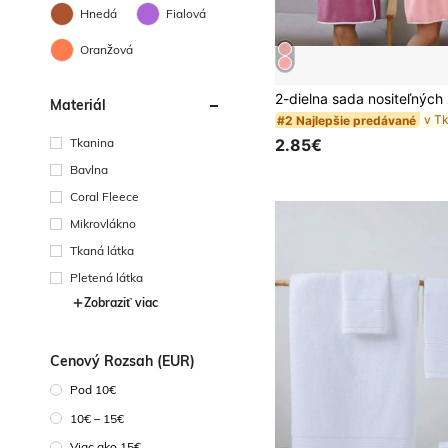
Hnedá
Fialová
Oranžová
Materiál
#2 Najlepšie predávané
Tkanina
2.85€
Bavlna
Coral Fleece
Mikrovlákno
Tkaná látka
Pletená látka
Zobraziť viac
Cenový Rozsah (EUR)
Pod 10€
10€ – 15€
Viac ako 15€