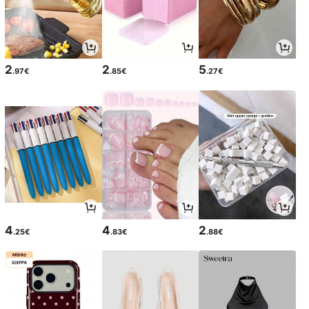
2
2
5
.97€
.85€
.27€
4
4
2
.25€
.83€
.88€