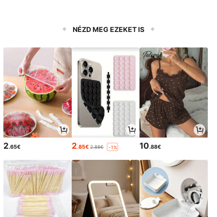
NÉZD MEG EZEKET IS
2
2
10
.65€
.85€
.88€
2.88€
-1%