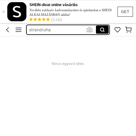
nyári ruha
SHEIN-divat online vásárlás
×
squishy
További exkluzív kedvezményeket és ajánlatokat a SHEIN
GET
ALKALMAZÁSBAN találsz!
bikini
(5,142)
strandruha
romper plus size
nyári ruha
squishy
Nincs egyező tétel.