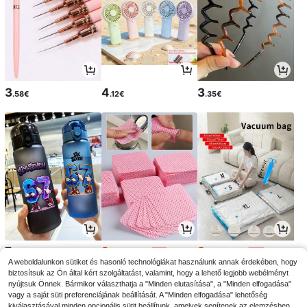
3
4
3
.58€
.12€
.35€
7
2
3
.24€
.95€
.76€
2.98€
3.86€
-1%
-2%
A weboldalunkon sütiket és hasonló technológiákat használunk annak érdekében, hogy
biztosítsuk az Ön által kért szolgáltatást, valamint, hogy a lehető legjobb webélményt
nyújtsuk Önnek. Bármikor választhatja a "Minden elutasítása", a "Minden elfogadása"
vagy a saját süti preferenciájának beállítását. A "Minden elfogadása" lehetőség
kiválasztásával minden opcionális sütit beállítunk, amelyek segítenek az elemzésben,