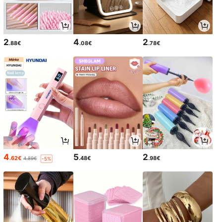
2
4
2
.88€
.08€
.78€
4
5
2
.62€
.48€
.98€
4.89€
-5%