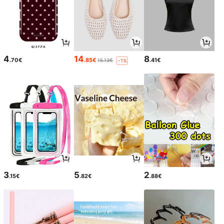
4
14
8
.70€
.85€
.41€
15.13€
-1%
3
5
2
.15€
.82€
.88€