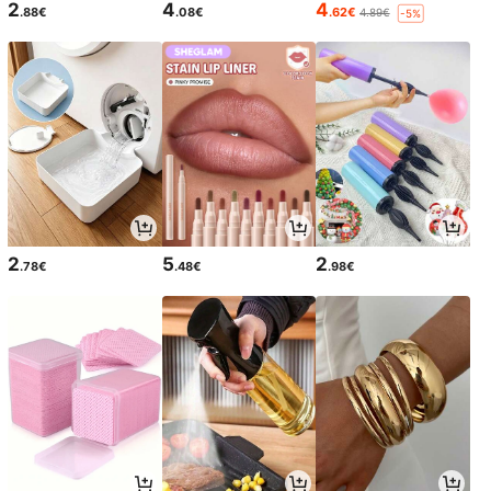
2
4
4
.88€
.08€
.62€
4.89€
-5%
2
5
2
.78€
.48€
.98€