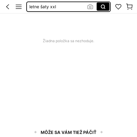
plavky
samsung galaxy a17
squishy
cherry saty
Žiadna položka sa nezhoduje.
MÔŽE SA VÁM TIEŽ PÁČIŤ