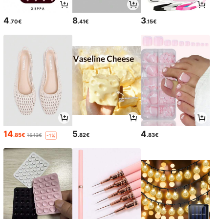
4
8
3
.70€
.41€
.15€
14
5
4
.85€
.82€
.83€
15.13€
-1%