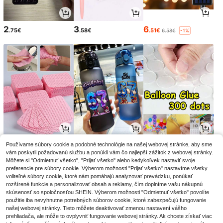
2
3
6
.75€
.58€
.51€
6.58€
-1%
2
7
2
Používame súbory cookie a podobné technológie na našej webovej stránke, aby sme
.95€
.24€
.88€
2.98€
-1%
vám poskytli požadovanú službu a ponúkli vám čo najlepší zážitok z webovej stránky.
Môžete si "Odmietnuť všetko", "Prijať všetko" alebo kedykoľvek nastaviť svoje
preferencie pre súbory cookie. Výberom možnosti "Prijať všetko" nastavíme všetky
voliteľné súbory cookie, ktoré nám pomáhajú analyzovať prevádzku, ponúkať
rozšírené funkcie a personalizovať obsah a reklamy, čím doplníme vašu nákupnú
skúsenosť so spoločnosťou SHEIN. Výberom možnosti "Odmietnuť všetko" povolíte
použitie iba nevyhnutne potrebných súborov cookie, ktoré zabezpečujú fungovanie
našej webovej stránky. Tieto môžete deaktivovať zmenou nastavení vášho
prehliadača, ale môže to ovplyvniť fungovanie webovej stránky. Ak chcete získať viac