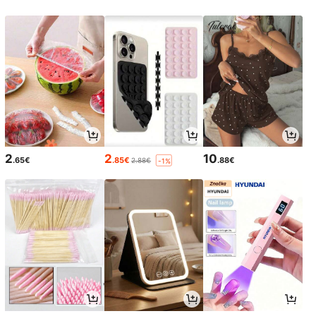
2
2
10
.65€
.85€
.88€
2.88€
-1%