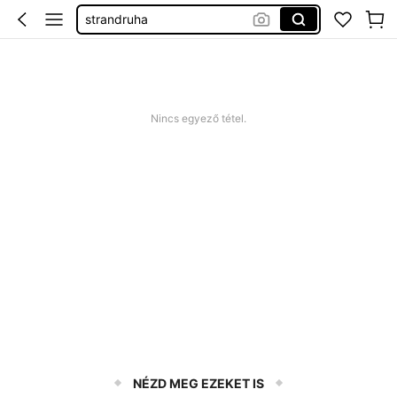
strandruha
romper plus size
nyári ruha
squishy
Nincs egyező tétel.
NÉZD MEG EZEKET IS