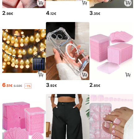
2
4
3
.98€
.12€
.35€
6
3
2
.51€
.92€
.85€
6.58€
-1%