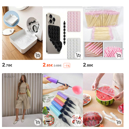
2
2
2
.78€
.85€
.88€
2.88€
-1%