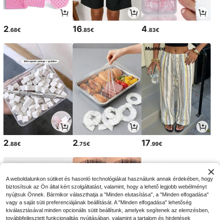
2
16
4
.68€
.85€
.83€
2
2
17
.88€
.75€
.99€
A weboldalunkon sütiket és hasonló technológiákat használunk annak érdekében, hogy
biztosítsuk az Ön által kért szolgáltatást, valamint, hogy a lehető legjobb webélményt
nyújtsuk Önnek. Bármikor választhatja a "Minden elutasítása", a "Minden elfogadása"
vagy a saját süti preferenciájának beállítását. A "Minden elfogadása" lehetőség
kiválasztásával minden opcionális sütit beállítunk, amelyek segítenek az elemzésben,
továbbfejlesztett funkcionalitás nyújtásában, valamint a tartalom és hirdetések