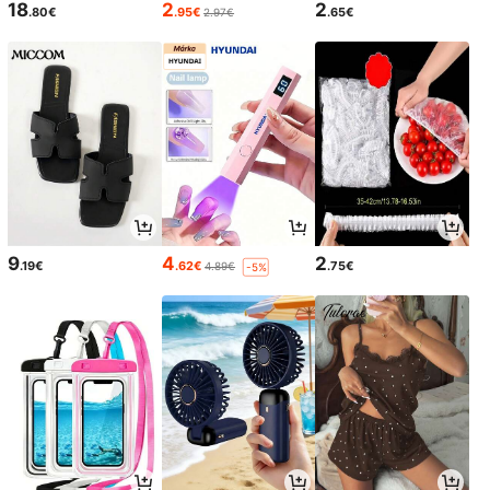
18
2
2
.80€
.95€
.65€
2.97€
9
4
2
.19€
.62€
.75€
4.89€
-5%