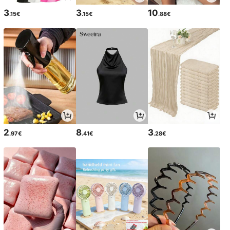
3
3
10
.15€
.15€
.88€
2
8
3
.97€
.41€
.28€