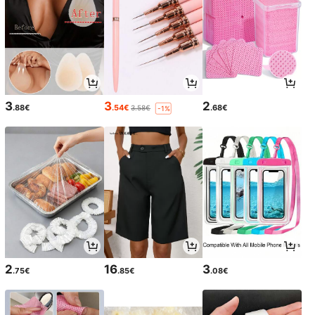
3
3
2
.88€
.54€
.68€
3.58€
-1%
2
16
3
.75€
.85€
.08€