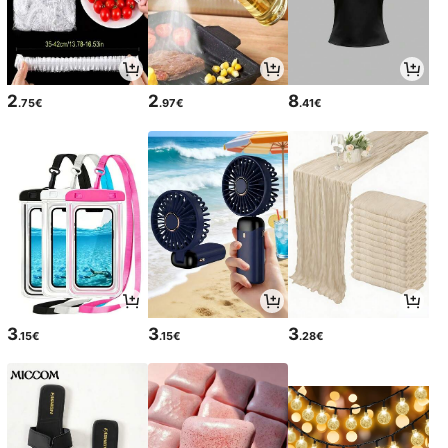
2
2
8
.75€
.97€
.41€
3
3
3
.15€
.15€
.28€