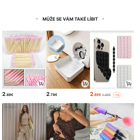
MŮŽE SE VÁM TAKÉ LÍBIT
2
2
2
.88€
.78€
.85€
2.88€
-1%