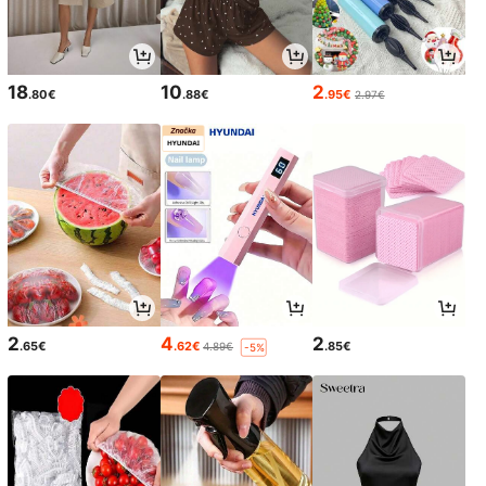
18
10
2
.80€
.88€
.95€
2.97€
2
4
2
.65€
.62€
.85€
4.89€
-5%