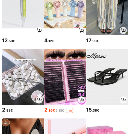
12
4
17
.59€
.12€
.99€
2
2
15
.88€
.95€
.38€
2.98€
-1%