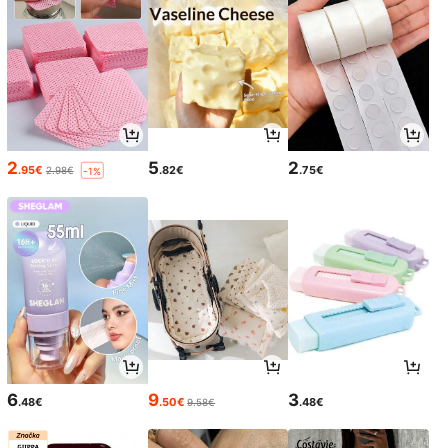
2
5
2
.95€
.82€
.75€
2.98€
-1%
6
9
3
.48€
.50€
.48€
9.58€