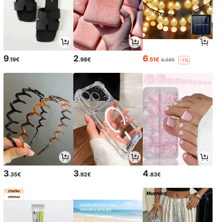
9
2
6
.19€
.98€
.51€
6.58€
-1%
3
3
4
.35€
.92€
.83€