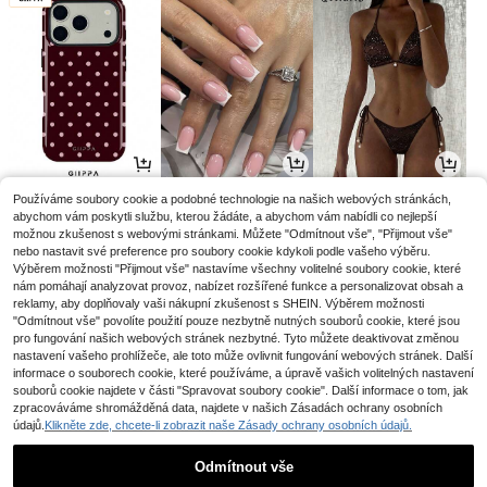
4
3
12
Používáme soubory cookie a podobné technologie na našich webových stránkách,
.21€
.73€
.99€
abychom vám poskytli službu, kterou žádáte, a abychom vám nabídli co nejlepší
možnou zkušenost s webovými stránkami. Můžete "Odmítnout vše", "Přijmout vše"
nebo nastavit své preference pro soubory cookie kdykoli podle vašeho výběru.
Výběrem možnosti "Přijmout vše" nastavíme všechny volitelné soubory cookie, které
nám pomáhají analyzovat provoz, nabízet rozšířené funkce a personalizovat obsah a
reklamy, aby doplňovaly vaši nákupní zkušenost s SHEIN. Výběrem možnosti
"Odmítnout vše" povolíte použití pouze nezbytně nutných souborů cookie, které jsou
pro fungování našich webových stránek nezbytné. Tyto můžete deaktivovat změnou
nastavení vašeho prohlížeče, ale toto může ovlivnit fungování webových stránek. Další
informace o souborech cookie, které používáme, a úpravě vašich volitelných nastavení
souborů cookie najdete v části "Spravovat soubory cookie". Další informace o tom, jak
zpracováváme shromážděná data, najdete v našich Zásadách ochrany osobních
údajů.
Klikněte zde, chcete-li zobrazit naše Zásady ochrany osobních údajů.
3
2
5
.33€
.75€
.48€
3.38€
-1%
Odmítnout vše