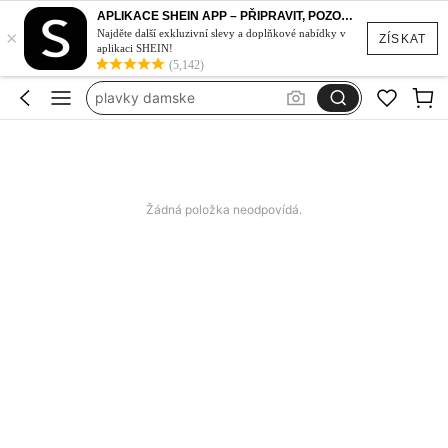
plavky
APLIKACE SHEIN APP – PŘIPRAVIT, POZOR, STYL!
×
Najděte další exkluzivní slevy a doplňkové nabídky v
šaty
ZÍSKAT
aplikaci SHEIN!
(5,142)
plavky damske
dámské šaty letní
bikiny set
plavky
Žádná položka neodpovídá.