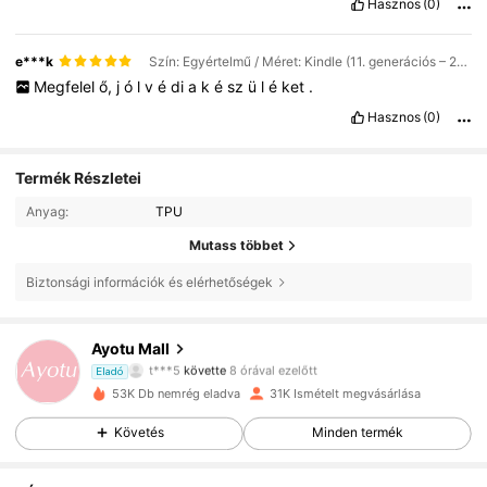
Hasznos
(0)
e***k
Szín: Egyértelmű / Méret: Kindle (11. generációs – 2024-es kiadás) (6 hüvelykes)
Megfelel
ő,
j
ó
l
v
é
di
a
k
é
sz
ü
l
é
ket
.
Hasznos
(0)
Termék Részletei
Anyag:
TPU
Mutass többet
Biztonsági információk és elérhetőségek
11K Követők
4.86
Ayotu Mall
t***5
követte
8 órával ezelőtt
s***1
böngészik
Eladó
11K Követők
4.86
53K Db nemrég eladva
31K Ismételt megvásárlása
Követés
Minden termék
11K Követők
4.86