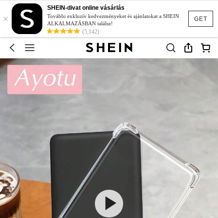
SHEIN-divat online vásárlás
×
További exkluzív kedvezményeket és ajánlatokat a SHEIN
GET
ALKALMAZÁSBAN találsz!
(5,142)