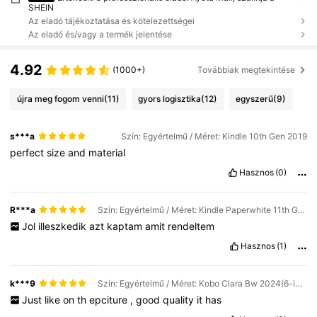
SHEIN
Az eladó tájékoztatása és kötelezettségei
Az eladó és/vagy a termék jelentése
4.92
(1000+)
Továbbiak megtekintése
újra meg fogom venni
(11)
gyors logisztika
(12)
egyszerű
(9)
s***a
Szín: Egyértelmű / Méret: Kindle 10th Gen 2019
perfect
size
and
material
Hasznos
(0)
R***a
Szín: Egyértelmű / Méret: Kindle Paperwhite 11th Gen 2021
Jol
illeszkedik
azt
kaptam
amit
rendeltem
Hasznos
(1)
k***9
Szín: Egyértelmű / Méret: Kobo Clara Bw 2024(6-inch)
Just
like
on
th
epciture
,
good
quality
it
has