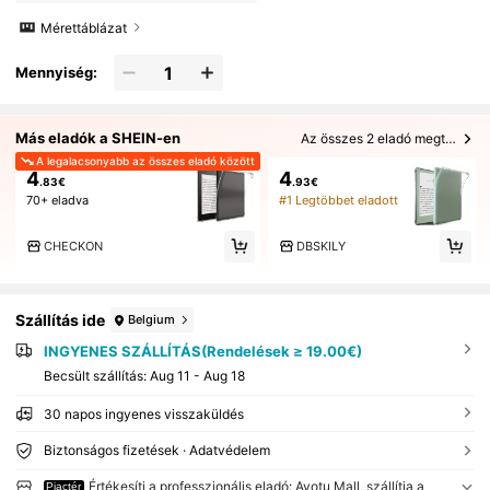
Mérettáblázat
Mennyiség:
Más eladók a SHEIN-en
Az összes 2 eladó megtekintése
A legalacsonyabb az összes eladó között
4
4
.83€
.93€
70+ eladva
#1 Legtöbbet eladott
CHECKON
DBSKILY
Szállítás ide
Belgium
INGYENES SZÁLLÍTÁS(Rendelések ≥ 19.00€)
Becsült szállítás:
Aug 11 - Aug 18
30 napos ingyenes visszaküldés
Biztonságos fizetések · Adatvédelem
Értékesíti a professzionális eladó: Ayotu Mall, szállítja a
Piactér