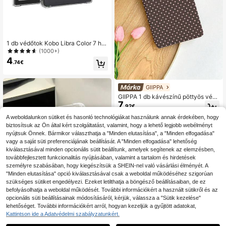
1 db védőtok Kobo Libra Color 7 hü
velykes e-könyv olvasóhoz, ütésáll
(1000+)
ó átlátszó kialakítás Clara Colorhoz
4
.74€
GIIPPA
GIIPPA 1 db kávészínű pöttyös véd
7
őtok Kindle 10., Kindle 11., Kindle Pa
.92€
perwhite 5 készülékekhez, e-köny
A weboldalunkon sütiket és hasonló technológiákat használunk annak érdekében, hogy
v védőtok automatikus ébresztő/al
vó funkcióval, könnyű és kényelme
biztosítsuk az Ön által kért szolgáltatást, valamint, hogy a lehető legjobb webélményt
s, tökéletesen illeszkedik olvasóes
nyújtsuk Önnek. Bármikor választhatja a "Minden elutasítása", a "Minden elfogadása"
zköze védelmére, romantikus ajánd
vagy a saját süti preferenciájának beállítását. A "Minden elfogadása" lehetőség
ék
kiválasztásával minden opcionális sütit beállítunk, amelyek segítenek az elemzésben,
továbbfejlesztett funkcionalitás nyújtásában, valamint a tartalom és hirdetések
személyre szabásában, hogy kiegészítsük a SHEIN-nel való vásárlási élményét. A
"Minden elutasítása" opció kiválasztásával csak a weboldal működéséhez szigorúan
szükséges sütiket engedélyezi. Ezeket letilthatja a böngésző beállításaiban, de ez
befolyásolhatja a weboldal működését. További információkért a használt sütikről és az
opcionális süti beállításainak módosításáról, kérjük, válassza a "Sütik kezelése"
lehetőséget. További információkért arról, hogyan kezeljük a gyűjtött adatokat,
Kattintson ide a Adatvédelmi szabályzatunkért.