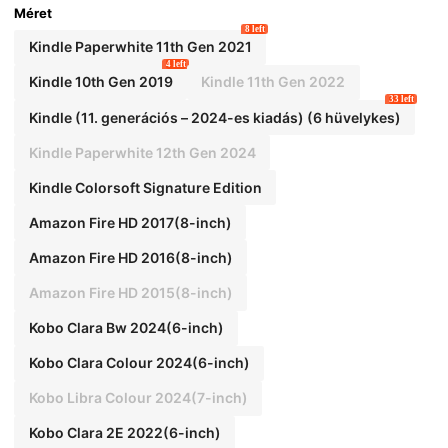
okróm 6 hüvelyk, Fire HD10 (2023), Fire HD8
Méret
(2015/2016/2017) születésnapi készülékekh
8 left
ez
Kindle Paperwhite 11th Gen 2021
4 left
Kindle 10th Gen 2019
Kindle 11th Gen 2022
33 left
Kindle (11. generációs – 2024-es kiadás) (6 hüvelykes)
Kindle Paperwhite 12th Gen 2024
Kindle Colorsoft Signature Edition
Amazon Fire HD 2017(8-inch)
Amazon Fire HD 2016(8-inch)
Amazon Fire HD 2015(8-inch)
Kobo Clara Bw 2024(6-inch)
Kobo Clara Colour 2024(6-inch)
Kobo Libra Colour 2024(7-inch)
Kobo Clara 2E 2022(6-inch)