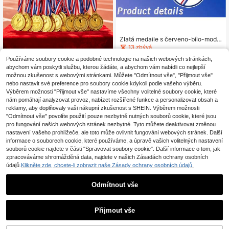
Zlatá medaile s červeno-bílo-modr
ou stuhou a hvězdicovým vzorem,
13 zbývá
vhodná pro sportovní soutěže, škol
4
.58€
Používáme soubory cookie a podobné technologie na našich webových stránkách,
ní sportovní akce a ceny na párty
Zlatá plastová ocenovací med
NEW
abychom vám poskytli službu, kterou žádáte, a abychom vám nabídli co nejlepší
aile – lesklá zlatá medaile s dekorat
19 zbývá
možnou zkušenost s webovými stránkami. Můžete "Odmítnout vše", "Přijmout vše"
ivním vzorem koruny, vhodná pro s
4
nebo nastavit své preference pro soubory cookie kdykoli podle vašeho výběru.
.86€
port, hry, soutěže, talentové show,
Výběrem možnosti "Přijmout vše" nastavíme všechny volitelné soubory cookie, které
párty a jako dárek na oslavu
nám pomáhají analyzovat provoz, nabízet rozšířené funkce a personalizovat obsah a
reklamy, aby doplňovaly vaši nákupní zkušenost s SHEIN. Výběrem možnosti
"Odmítnout vše" povolíte použití pouze nezbytně nutných souborů cookie, které jsou
pro fungování našich webových stránek nezbytné. Tyto můžete deaktivovat změnou
nastavení vašeho prohlížeče, ale toto může ovlivnit fungování webových stránek. Další
informace o souborech cookie, které používáme, a úpravě vašich volitelných nastavení
souborů cookie najdete v části "Spravovat soubory cookie". Další informace o tom, jak
zpracováváme shromážděná data, najdete v našich Zásadách ochrany osobních
údajů.
Klikněte zde, chcete-li zobrazit naše Zásady ochrany osobních údajů.
Odmítnout vše
1
0
Přijmout vše
Trofej na míru, velká kovová zlatá tr
ofej, cena pro vítěze sportovních so
29 zbývá
1 ks. Tato kovová medaile je id
NEW