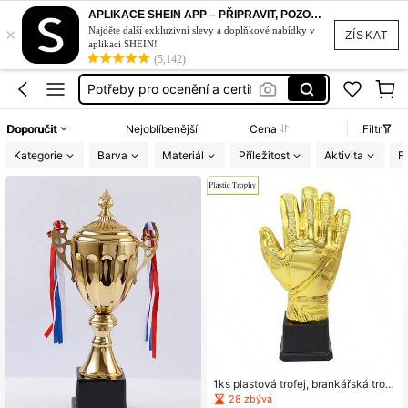
APLIKACE SHEIN APP – PŘIPRAVIT, POZOR, STYL!
×
Najděte další exkluzivní slevy a doplňkové nabídky v
ZÍSKAT
aplikaci SHEIN!
(5,142)
Potřeby pro ocenění a certifikáty
Doporučit
Nejoblíbenější
Cena
Filtr
Kategorie
Barva
Materiál
Příležitost
Aktivita
F
1ks plastová trofej, brankářská trofe
j, trofej pro fotbalovou soutěž ve tv
28 zbývá