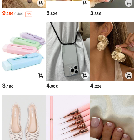
9
5
3
.25€
.82€
.35€
9.40€
-1%
3
4
4
.48€
.90€
.22€