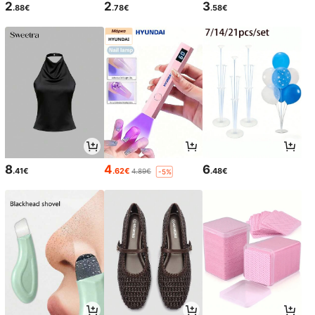
2
2
3
.88€
.78€
.58€
8
4
6
.41€
.62€
.48€
4.89€
-5%