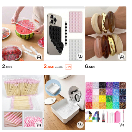
2
2
6
.65€
.85€
.56€
2.88€
-1%