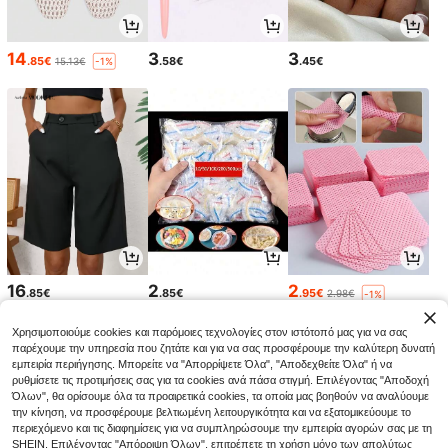
14
3
3
.85€
.58€
.45€
15.13€
-1%
16
2
2
.85€
.85€
.95€
2.98€
-1%
Χρησιμοποιούμε cookies και παρόμοιες τεχνολογίες στον ιστότοπό μας για να σας
παρέχουμε την υπηρεσία που ζητάτε και για να σας προσφέρουμε την καλύτερη δυνατή
εμπειρία περιήγησης. Μπορείτε να "Απορρίψετε Όλα", "Αποδεχθείτε Όλα" ή να
ρυθμίσετε τις προτιμήσεις σας για τα cookies ανά πάσα στιγμή. Επιλέγοντας "Αποδοχή
Όλων", θα ορίσουμε όλα τα προαιρετικά cookies, τα οποία μας βοηθούν να αναλύουμε
την κίνηση, να προσφέρουμε βελτιωμένη λειτουργικότητα και να εξατομικεύουμε το
περιεχόμενο και τις διαφημίσεις για να συμπληρώσουμε την εμπειρία αγορών σας με τη
SHEIN. Επιλέγοντας "Απόρριψη Όλων", επιτρέπετε τη χρήση μόνο των απολύτως