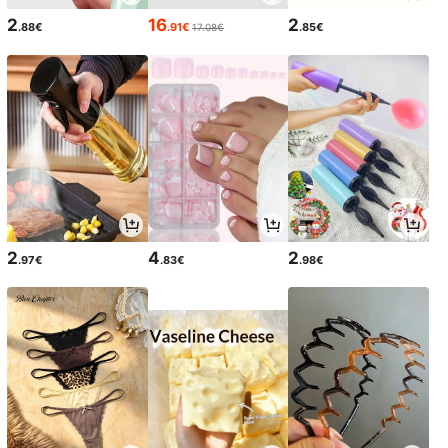
2
16
2
.88€
.91€
.85€
17.08€
2
4
2
.97€
.83€
.98€