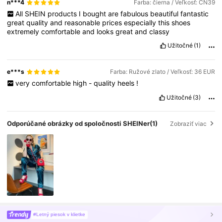
n***4
Farba: čierna / Veľkosť: CN39
All
SHEIN
products
I
bought
are
fabulous
beautiful
fantastic
great
quality
and
reasonable
prices
especially
this
shoes
extremely
comfortable
and
looks
great
and
classy
Užitočné
(1)
e***s
Farba: Ružové zlato / Veľkosť: 36 EUR
very
comfortable
high
-
quality
heels
!
Užitočné
(3)
Odporúčané obrázky od spoločnosti SHEINer
(1)
Zobraziť viac
#Letný piesok v klietke