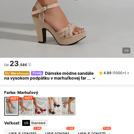
1/5
23
.58€
Od
Dámske módne sandále
4.89
(
1000+
)
EU Warehouse
na vysokom podpätku v marhuľkovej far
be, pletené, s hrubým podpätkom a hrub
ou podrážkou, náhodný pletený vzor
Farba: Marhuľový
Veľkosť
:
US
Standard
1 left
1 left
9 left
US5.5
(CN35)
US6
(CN36)
US6.5
(CN37)