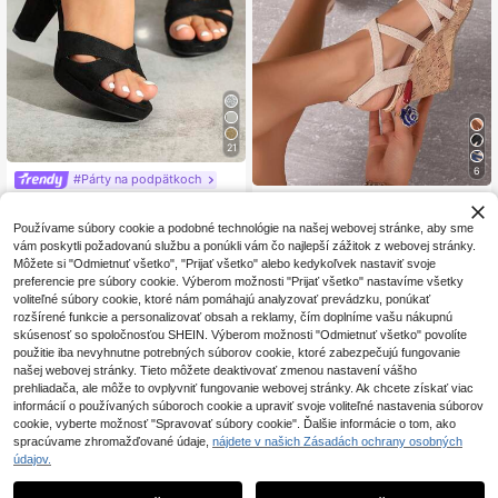
21
6
#Párty na podpätkoch
Queenigma Dámske s
Dámske letné sandále na platforme
EU Warehouse
andále na vysoký podpätok s príťaž
s remienkom a mäkkým korkom - di
24
20
.04€
24.28€
.18€
20.38€
Používame súbory cookie a podobné technológie na našej webovej stránke, aby sme
livou prčka s kamienkami na členk
zajn s otvorenou špičkou, vysoké s
vám poskytli požadovanú službu a ponúkli vám čo najlepší zážitok z webovej stránky.
u, letné sandále, platformový hrubý
andále na kline s hrubou podrážkou
podpätok, čierne, glamuorné na pár
v khaki farbe, ležérne plážové sand
Môžete si "Odmietnuť všetko", "Prijať všetko" alebo kedykoľvek nastaviť svoje
ty
ále, tkané sandále, cestovné nevyh
preferencie pre súbory cookie. Výberom možnosti "Prijať všetko" nastavíme všetky
nutnosti
voliteľné súbory cookie, ktoré nám pomáhajú analyzovať prevádzku, ponúkať
rozšírené funkcie a personalizovať obsah a reklamy, čím doplníme vašu nákupnú
skúsenosť so spoločnosťou SHEIN. Výberom možnosti "Odmietnuť všetko" povolíte
použitie iba nevyhnutne potrebných súborov cookie, ktoré zabezpečujú fungovanie
našej webovej stránky. Tieto môžete deaktivovať zmenou nastavení vášho
prehliadača, ale môže to ovplyvniť fungovanie webovej stránky. Ak chcete získať viac
informácií o používaných súboroch cookie a upraviť svoje voliteľné nastavenia súborov
cookie, vyberte možnosť "Spravovať súbory cookie". Ďalšie informácie o tom, ako
spracúvame zhromažďované údaje,
nájdete v našich Zásadách ochrany osobných
údajov.