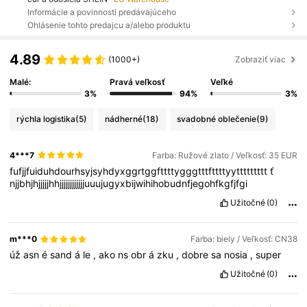
Informácie a povinnosti predávajúceho
Ohlásenie tohto predajcu a/alebo produktu
4.89
(1000+)
Zobraziť viac
Malé:
Pravá veľkosť
Veľké
3%
94%
3%
rýchla logistika
(5)
nádherné
(18)
svadobné oblečenie
(9)
4***7
Farba: Ružové zlato / Veľkosť: 35 EUR
fufjjfuiduhdourhsyjsyhdyxggrtggfttttygggtttfttttyyttttttttt
ť
njjbhjhjjjjjhhjjjjjjjjjjjjuuujugyxbijwihihobudnfjegohfkgfjfgi
Užitočné
(0)
m***0
Farba: biely / Veľkosť: CN38
úž
asn
é
sand
á
le
,
ako
ns
obr
á
zku
,
dobre
sa
nosia
,
super
Užitočné
(0)