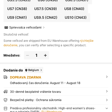
US7
(CN38)
US7.5
(CN39)
US8
(CN40)
US9
(CN41)
US9.5
(CN42)
US10
(CN43)
Sprievodca veľkosťami
Skutočná veľkosť
​Some veľkosť are shipped from EU Warehouse offering
rýchlejšie
doručenie
, you can verify after selecting a specific product.
Množstvo:
Dodanie do
Belgium
DOPRAVA ZDARMA
​Odhadovaný čas doručenia:
August 11 - August 18
30-denné bezplatné vrátenie tovaru
Bezpečné platby · Ochrana súkromia
Predáva profesionálny obchodník: High-end women's shoes-
eur a odosiela SHEIN
EU Warehouse