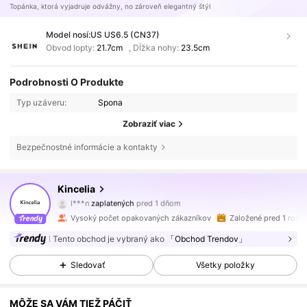
Topánka, ktorá vyjadruje odvážny, no zároveň elegantný štýl
Model nosí:
US US6.5 (CN37)
Obvod lopty:
21.7cm
,
Dĺžka nohy:
23.5cm
Podrobnosti O Produkte
Typ uzáveru:
Spona
Zobraziť viac
Bezpečnostné informácie a kontakty
16K Sledovatelia
4.86
Kincelia
l***n
zaplatených
pred 1 dňom
w***t
nasledované
pred 17 hodinami
Vysoký počet opakovaných zákazníkov
Založené pred 1 rok
16K Sledovatelia
4.86
Tento obchod je vybraný ako
「Obchod Trendov」
Sledovať
Všetky položky
16K Sledovatelia
4.86
MÔŽE SA VÁM TIEŽ PÁČIŤ