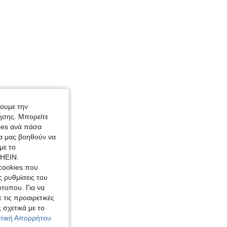
χουμε την
ησης. Μπορείτε
kies ανά πάσα
ία μας βοηθούν να
με το
SHEIN.
cookies που
ς ρυθμίσεις του
ότοπου. Για να
 τις προαιρετικές
 σχετικά με το
λιτική Απορρήτου