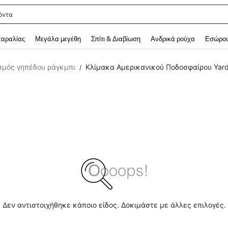
όντα
 and down arrow keys to navigate search Αναζητήθηκαν πρόσφατα and Ανακάλυ
παραλίας
Μεγάλα μεγέθη
Σπίτι & Διαβίωση
Ανδρικά ρούχα
Εσώρου
σμός γηπέδου ράγκμπι
Κλίμακα Αμερικανικού Ποδοσφαίρου Yar
/
Δεν αντιστοιχήθηκε κάποιο είδος. Δοκιμάστε με άλλες επιλογές.