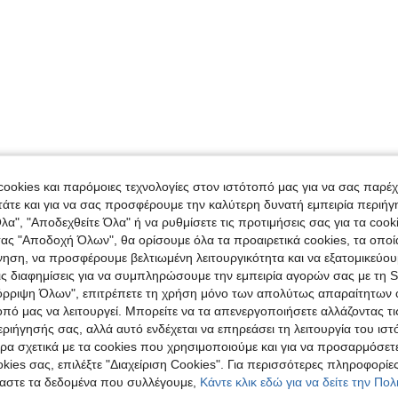
ookies και παρόμοιες τεχνολογίες στον ιστότοπό μας για να σας παρέ
άτε και για να σας προσφέρουμε την καλύτερη δυνατή εμπειρία περιήγ
λα", "Αποδεχθείτε Όλα" ή να ρυθμίσετε τις προτιμήσεις σας για τα coo
τας "Αποδοχή Όλων", θα ορίσουμε όλα τα προαιρετικά cookies, τα οπο
νηση, να προσφέρουμε βελτιωμένη λειτουργικότητα και να εξατομικεύου
τις διαφημίσεις για να συμπληρώσουμε την εμπειρία αγορών σας με τη 
όρριψη Όλων", επιτρέπετε τη χρήση μόνο των απολύτως απαραίτητων 
οπό μας να λειτουργεί. Μπορείτε να τα απενεργοποιήσετε αλλάζοντας τι
ιήγησής σας, αλλά αυτό ενδέχεται να επηρεάσει τη λειτουργία του ιστ
ρα σχετικά με τα cookies που χρησιμοποιούμε και για να προσαρμόσετε
kies σας, επιλέξτε "Διαχείριση Cookies". Για περισσότερες πληροφορίες
αστε τα δεδομένα που συλλέγουμε,
Κάντε κλικ εδώ για να δείτε την Πο