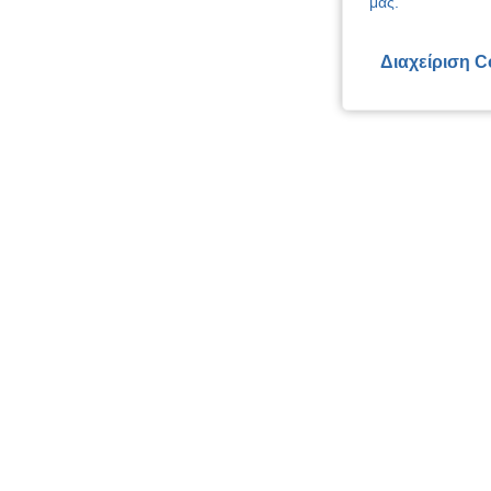
μας.
Διαχείριση C