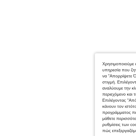
Χρησιμοποιούμε c
υπηρεσία που ζητ
να "Απορρίψετε Ό
στιγμή. Επιλέγον
αναλύουμε την κί
περιεχόμενο και 
Επιλέγοντας "Απ
κάνουν τον ιστότ
προγράμματος περ
μάθετε περισσότε
ρυθμίσεις των coo
πώς επεξεργαζόμ