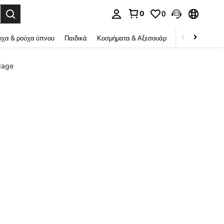
0
0
ψη αναζήτησης. Press Enter to select.
χα & ρούχα ύπνου
Παιδικά
Κοσμήματα & Αξεσουάρ
Ομορφιά & υγεί
dage