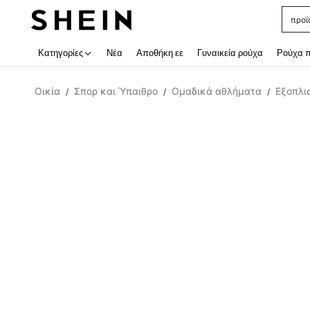
προϊ
Use up
Κατηγορίες
Νέα
Αποθήκη εε
Γυναικεία ρούχα
Ρούχα 
Οικία
Σπορ και Ύπαιθρο
Ομαδικά αθλήματα
Εξοπλι
/
/
/