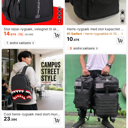
4
Stor rejse-rygsæk, velegnet til skol
Herre-rygsæk med stor kapacitet i
14
estart; eksklusiv rejse-rygsæk, vele
ensfarvet design, moderigtig minim
#1 Sællert
i herre-rygsække til 10-15 dollars
.97€
-1%
15.18€
gnet til forretningsrejser; udstyret m
alistisk rejsetaske, velegnet til afsla
10
.47€
ed stort laptoprum
ppet brug, japansk stil, college-stil,
1
andre sælgere
pendling og andre lejligheder
3
andre sælgere
Cool herre-rygsæk med stort mund
23
-print og tern, skole- og laptoprygs
.38€
æk til universitet, business school,
udendørs rejser, camping og sport, v