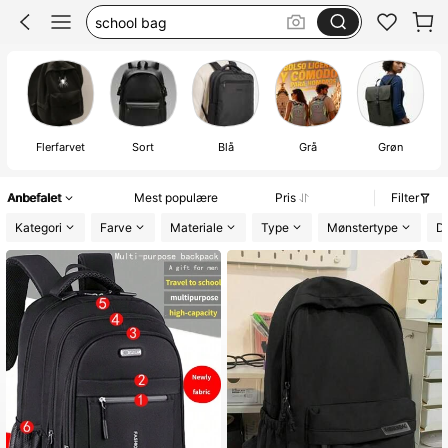
skole taske
backpack
rygsæk
Flerfarvet
Sort
Blå
Grå
Grøn
Anbefalet
Mest populære
Pris
Filter
Kategori
Farve
Materiale
Type
Mønstertype
De