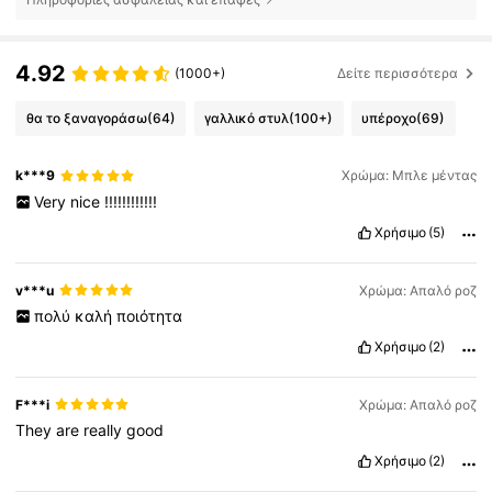
4.92
(1000+)
Δείτε περισσότερα
θα το ξαναγοράσω
(64)
γαλλικό στυλ
(100+)
υπέροχο
(69)
k***9
Χρώμα: Μπλε μέντας
Very
nice
!!!!!!!!!!!!
Χρήσιμο
(5)
v***u
Χρώμα: Απαλό ροζ
πολύ
καλή
ποιότητα
Χρήσιμο
(2)
F***i
Χρώμα: Απαλό ροζ
They
are
really
good
Χρήσιμο
(2)