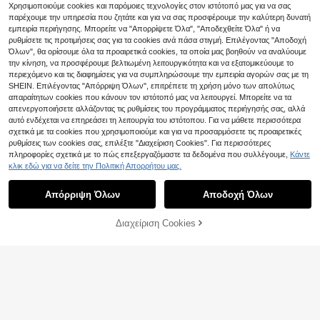
Σετ 6 τεμαχίων στυλό νυχιών διπλ
Χρησιμοποιούμε cookies και παρόμοιες τεχνολογίες στον ιστότοπό μας για να σας
3
ής ακμής και εργαλείων σχεδίαση
.93€
παρέχουμε την υπηρεσία που ζητάτε και για να σας προσφέρουμε την καλύτερη δυνατή
ς κουκκίδων, σετ 6 τεμαχίων μαύρ
εμπειρία περιήγησης. Μπορείτε να "Απορρίψετε Όλα", "Αποδεχθείτε Όλα" ή να
ων εργαλείων σχεδίασης νυχιών,
στυλό νυχιών, γαλλικά στυλό με μ
ρυθμίσετε τις προτιμήσεις σας για τα cookies ανά πάσα στιγμή. Επιλέγοντας "Αποδοχή
ύτη, στυλό επένδυσης, στυλό επέ
Όλων", θα ορίσουμε όλα τα προαιρετικά cookies, τα οποία μας βοηθούν να αναλύουμε
κτασης βερνικιού τζελ, εργαλεία ν
την κίνηση, να προσφέρουμε βελτιωμένη λειτουργικότητα και να εξατομικεύουμε το
υχιών για σαλόνια νυχιών και DIY
περιεχόμενο και τις διαφημίσεις για να συμπληρώσουμε την εμπειρία αγορών σας με τη
SHEIN. Επιλέγοντας "Απόρριψη Όλων", επιτρέπετε τη χρήση μόνο των απολύτως
απαραίτητων cookies που κάνουν τον ιστότοπό μας να λειτουργεί. Μπορείτε να τα
απενεργοποιήσετε αλλάζοντας τις ρυθμίσεις του προγράμματος περιήγησής σας, αλλά
αυτό ενδέχεται να επηρεάσει τη λειτουργία του ιστότοπου. Για να μάθετε περισσότερα
σχετικά με τα cookies που χρησιμοποιούμε και για να προσαρμόσετε τις προαιρετικές
ρυθμίσεις των cookies σας, επιλέξτε "Διαχείριση Cookies". Για περισσότερες
πληροφορίες σχετικά με το πώς επεξεργαζόμαστε τα δεδομένα που συλλέγουμε,
Κάντε
κλικ εδώ για να δείτε την Πολιτική Απορρήτου μας.
Απόρριψη Όλων
Αποδοχή Όλων
5 τεμάχια Κιτ πινέλων ζωγραφική
Διαχείριση Cookies
ς γαλλικών νυχιών, Σετ πινέλων ε
(1000+)
ΠΡΟΣΘΗΚΗ ΣΤΟ ΚΑΛΑΘΙ ΑΓΟΡΩΝ
πένδυσης νυχιών με πινέλα νυχιώ
3
.78€
ν UV Gel
Σετ 5 πινέλων για nail liner, στυλό
με ρίγες και floral σχέδια, μεταλλικ
#4 Bestseller
in Ασήμι Αξεσουάρ νυχιών
ή λαβή 6/9/12/15/18mm, με καπάκι
5
.23€