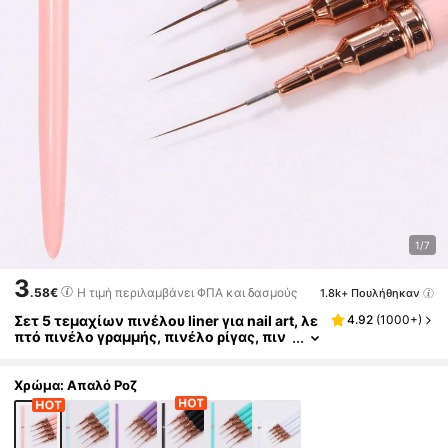
1/7
3
.58€
Η τιμή περιλαμβάνει ΦΠΑ και δασμούς
1.8k+ Πουλήθηκαν
Σετ 5 τεμαχίων πινέλου liner για nail art, λε
4.92
(
1000+
)
πτό πινέλο γραμμής, πινέλο ρίγας, πιν
έλο σχεδιασμού νυχιών UV gel, επαγγε
λματικά εργαλεία nail art, κατάλληλο για αρ
χάριες στο nail art, nail salon και DIY στο σπ
Χρώμα: Απαλό Ροζ
ίτι, για κορίτσια και γυναίκες