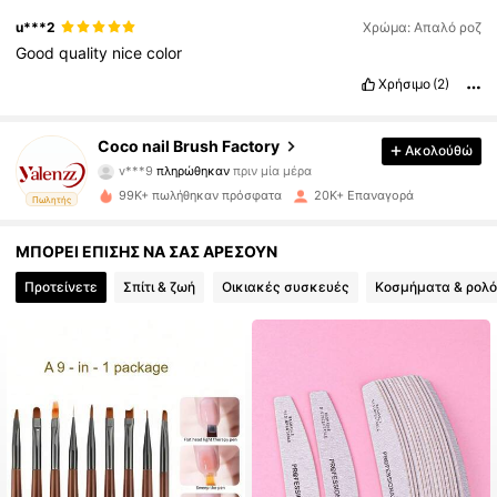
u***2
Χρώμα: Απαλό ροζ
Good
quality
nice
color
Χρήσιμο
(2)
Coco nail Brush Factory
Ακολούθώ
1.6K Ακόλουθοι
4.90
v***9
πληρώθηκαν
πριν μία μέρα
g***o
ακολούθησε
1 ώρες πριν
99K+ πωλήθηκαν πρόσφατα
20K+ Επαναγορά
Πωλητής
1.6K Ακόλουθοι
4.90
ΜΠΟΡΕΙ ΕΠΙΣΗΣ ΝΑ ΣΑΣ ΑΡΕΣΟΥΝ
Προτείνετε
Σπίτι & ζωή
Οικιακές συσκευές
Κοσμήματα & ρολό
1.6K Ακόλουθοι
4.90
1.6K Ακόλουθοι
4.90
1.6K Ακόλουθοι
4.90
1.6K Ακόλουθοι