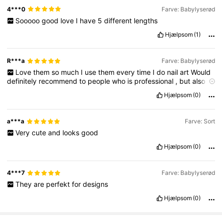
4***0
Farve: Babylyserød
Sooooo
good
love
I
have
5
different
lengths
Hjælpsom
(1)
R***a
Farve: Babylyserød
Love
them
so
much
I
use
them
every
time
I
do
nail
art
Would
definitely
recommend
to
people
who
is
professional
,
but
also
beginner
♥️🫶🏼🫶🏼🫶🏼
Hjælpsom
(0)
a***a
Farve: Sort
Very
cute
and
looks
good
Hjælpsom
(0)
4***7
Farve: Babylyserød
They
are
perfekt
for
designs
Hjælpsom
(0)