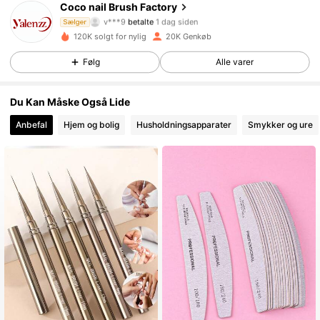
1.6K Følgere
4.90
Coco nail Brush Factory
v***9
betalte
1 dag siden
Sælger
g***o
fulgte
For 4 timer siden
120K solgt for nylig
20K Genkøb
1.6K Følgere
4.90
Følg
Alle varer
1.6K Følgere
4.90
Du Kan Måske Også Lide
Anbefal
Hjem og bolig
Husholdningsapparater
Smykker og ure
1.6K Følgere
4.90
1.6K Følgere
4.90
1.6K Følgere
4.90
1.6K Følgere
4.90