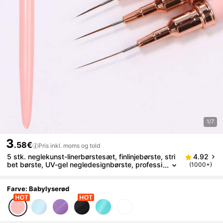
1/7
3
.58€
Pris inkl. moms og told
5 stk. neglekunst-linerbørstesæt, finlinjebørste, stri
4.92
bet børste, UV-gel negledesignbørste, professi
(1000+)
onelt neglekunstværktøj, velegnet til neglekuns
t-begyndere, neglesaloner, hjemme-DIY, velegnet til
piger og kvinder
Farve: Babylyserød