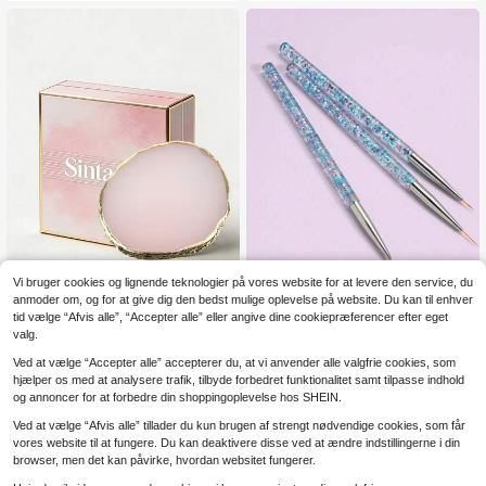
og gradientbørste. Velegnet til negle
saloner og hjemmebrug. Nem at opb
evare, ideelt valg til begyndere, fler
e DIY-scenarier.
Vi bruger cookies og lignende teknologier på vores website for at levere den service, du
anmoder om, og for at give dig den bedst mulige oplevelse på website. Du kan til enhver
tid vælge “Afvis alle”, “Accepter alle” eller angive dine cookiepræferencer efter eget
Blandebakke til neglelak i resin me
1 stk. tilfældigt/3 stk. neglestribebør
valg.
3
2
d guldkant, lyserød akvarelpigment
stesæt - gør-det-selv 3D-linje- og
.38€
.95€
-1%
2.98€
Ved at vælge “Accepter alle” accepterer du, at vi anvender alle valgfrie cookies, som
-blandebakke til neglelak, negleku
spidsdesign, UV-gelpen professione
nst-tilbehør, neglekunst-værktøj
lt negleværktøj
hjælper os med at analysere trafik, tilbyde forbedret funktionalitet samt tilpasse indhold
og annoncer for at forbedre din shoppingoplevelse hos SHEIN.
Ved at vælge “Afvis alle” tillader du kun brugen af strengt nødvendige cookies, som får
vores website til at fungere. Du kan deaktivere disse ved at ændre indstillingerne i din
browser, men det kan påvirke, hvordan websitet fungerer.