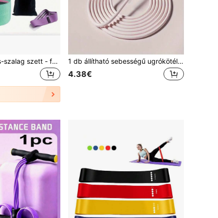
3 db-os ellenállás-szalag szett - férfiaknak és nőknek legmegfelelőbb sport deréköv - vastag, rugalmas anyagú fitneszöv, láb-, fenék- és csípőizmok edzéséhez - nyújtó fitnesz popsiszalag, edzőterembe és otthoni edzéshez, guggoláshoz és jógához (3/1 darab)
1 db állítható sebességű ugrókötél, könnyű ugrókötél, alkalmas fitnesshez, edzéshez, sportoláshoz és fogyókúrához, aerobik fitnesshez, beltéri edzéshez és zsírégetéshez ősszel és télen
4.38€