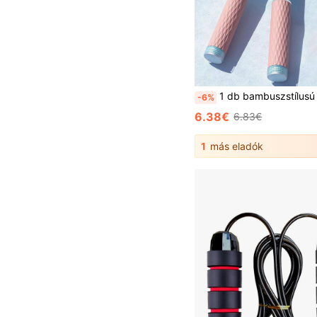
1 db bambuszstílusú ugrókötél, csavarodásgátló állítható fitness ugrókötél puha gyöngysegmentszekkel, nem csavarodik, nőknek és férfiaknak is alka
-6%
6.38€
6.83€
1
más eladók