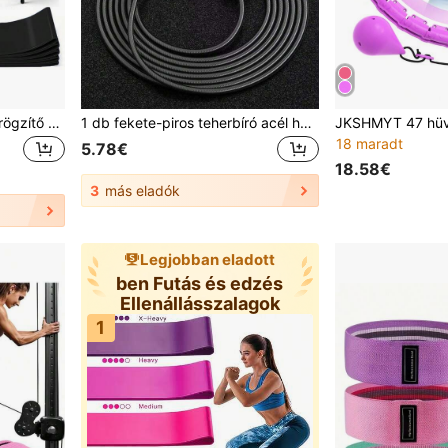
1/3/5 db-os tantermi székrögzítő pántok remegő lábakhoz, szorongásoldáshoz, ADHD érzékszervi igényekhez, székekre, asztalokra, iskolai székekre illik
1 db fekete-piros teherbíró acél huzalos ugrókötél csúszásgátló, izzadtságelnyelő és légáteresztő hab nyeles fogantyúkkal, 3 méter teljes hosszúság, állítható, ideális otthoni edzéshez, napi mozgáshoz és fogyókúrához
18 maradt
5.78€
18.58€
3
más eladók
Legjobban eladott
ben Futás és edzés
Ellenállásszalagok
1