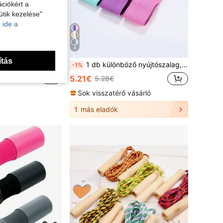
ciókért a
ütik kezelése"
 ide a
4
ítás
Nagy szilárdságú poliészter ellenállásszalagok - Többszintű, rugalmas fitneszszalagok, alkalmasak guggolásokhoz, edzésekhez és különféle sportokhoz - hordozható és helytakarékos - 4 ellenállási szint, testreszabható edzésintenzitás az egyéni igények alapján. Alkalmazható edzőterembe, sporthoz, fitneszhez, otthoni edzéshez, pilateshez, jógához stb.
1 db különböző nyújtószalag, ellenállás-szalag edzéshez, fitnesz edzőtermi kiegészítőkhöz
-1%
5.21€
5.28€
Sok visszatérő vásárló
1
más eladók