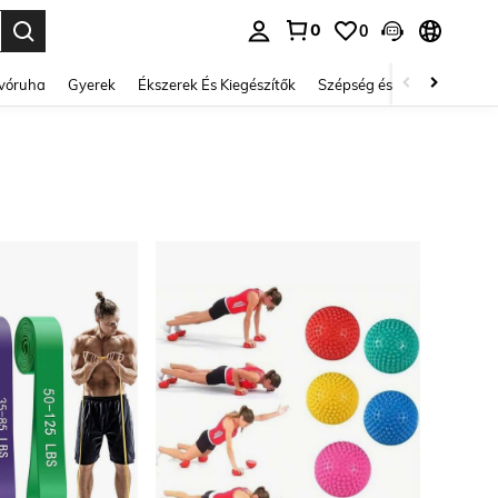
0
0
se. Press Enter to select.
lvóruha
Gyerek
Ékszerek És Kiegészítők
Szépség és egészség
Ci