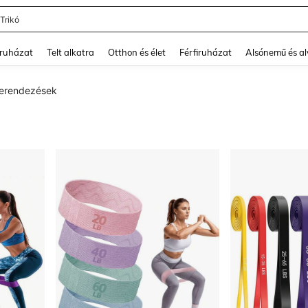
 Trikó
and down arrow keys to navigate search Legutóbb keresett and Keresés felfedezé
ruházat
Telt alkatra
Otthon és élet
Férfiruházat
Alsónemű és a
berendezések