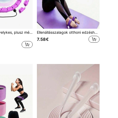
JKSHMYT 47 hüvelykes, plusz méretű súlyozott fitnesz karika, 24 levehető láncszem, nőknek és kezdőknek
Ellenállásszalagok otthoni edzéshez - Rugalmas húzókötél, Alkalmas otthoni edzéshez, Jóga szerelmeseinek, Rugalmasság javítása, Tökéletes alak fenntartása, Ellenállásszalagok
7.58€