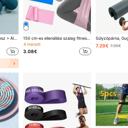
Sport és szabadidő > Fitnesz > Általános edzőfelszerelések > Ugrókötél
150 cm-es ellenállási szalag fitness edzéshez, hordható joga ellenállási szalag otthoni edzéshez, táncmegszorító szalag jógához, pilateshez és tornához, teljes testre való gyakorlathoz, gluteus-, láb- és karnyújtáshoz, fitness felszerelés, otthoni edzőterem, utazási alapdarab
4 maradt
7.29€
7.35€
3.08€