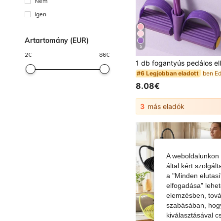
Nem
Igen
Ártartomány (EUR)
5
2
€
86
€
#6 Legjobban eladott
8.08€
3
más eladók
A weboldalunkon 
által kért szolgá
a "Minden elutasí
elfogadása" lehet
elemzésben, továb
szabásában, hogy 
kiválasztásával c