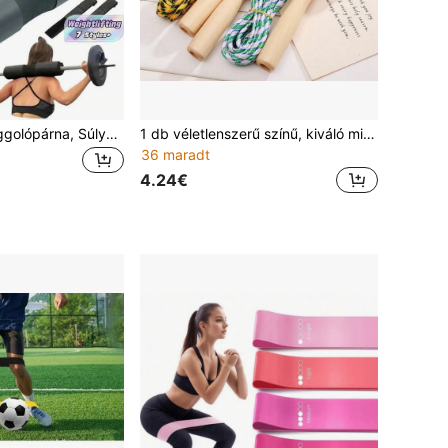
Súlyzópárna, Guggolópárna, Súlyzó ütéscsillapító párna súlyemeléshez, Habszivacs váll- és nyakpárna, Csípőhíd és fekvőtámasz - Párnázást biztosít a nyaknak és a vállaknak edzés közben, Edzőterem, Sport, Otthoni edzés, Sportkiegészítők, Edzőtermi kiegészítők, CrossFit kiegészítők
1 db véletlenszerű színű, kiváló minőségű, fa nyéllel ellátott, nejlon fitnesz ugrókötél sportfelszerelések edzőtermi kiegészítők, sport, edzőterem, otthoni edzés, ugrókötél, ugrókötél, ugrókötél
36 maradt
4.24€