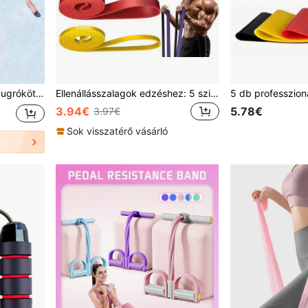
lmas, gyors ugráshoz, edzéshez, sporthoz és női edzéshez
Ellenállásszalagok edzéshez: 5 szintű edzőszalag-készlet húzódzkodáshoz, rugalmas szilikon, fizikoterápia, nyújtás, edzés, otthoni edzőterem nőknek, Menyq
3.94€
5.78€
3.97€
Sok visszatérő vásárló