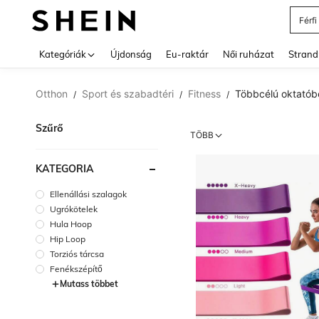
Férfi
Use up 
Kategóriák
Újdonság
Eu-raktár
Női ruházat
Strand
Otthon
Sport és szabadtéri
Fitness
Többcélú oktató
/
/
/
Szűrő
TÖBB
KATEGÓRIA
Ellenállási szalagok
Ugrókötelek
Hula Hoop
Hip Loop
Torziós tárcsa
Fenékszépítő
Mutass többet