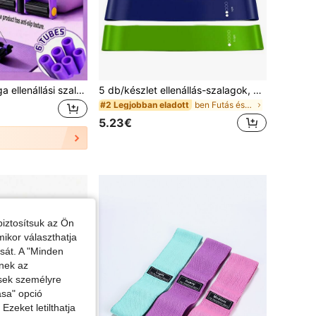
1 db rugalmas joga ellenállási szalag – lila/rózsaszín PVC anyagból, teljes testre való edzéshez, törzszizom-tréninghez, kar- és lábgiznesztekhez, evezéshez és fitness eszközökkel való használathoz, tökéletes sportoláshoz, edzőterembe és otthoni edzéshez. Termékkategória: fitness kiegészítők, rugalmas fitness szalag, fogyókúrás segédeszköz, pilates felszerelés és ellenállási szalag termékek
5 db/készlet ellenállás-szalagok, erőnléti edző rugalmas szalagok mély guggoláshoz, jógához, fitneszhez
ben Futás és edzés Ellenállásszalagok
#2 Legjobban eladott
5.23€
iztosítsuk az Ön
mikor választhatja
ását. A "Minden
enek az
ések személyre
ása" opció
zeket letilthatja