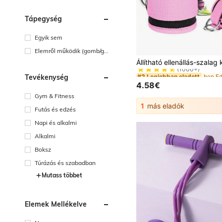
Tápegység
Egyik sem
Elemről működik (gomb/go
#2 Legjobban eladott
mbelem)
(1000+)
#2 Legjobban eladott
#2 Legjobban eladott
Tevékenység
(1000+)
(1000+)
4.58€
#2 Legjobban eladott
Gym & Fitness
(1000+)
1
más eladók
Futás és edzés
Napi és alkalmi
Alkalmi
Boksz
Túrázás és szabadban
Mutass többet
Elemek Mellékelve