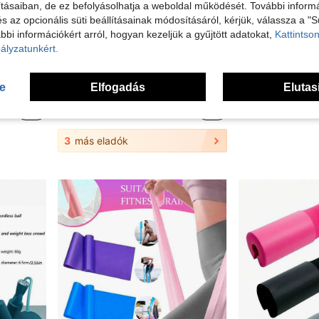
tásaiban, de ez befolyásolhatja a weboldal működését. További informá
és az opcionális süti beállításainak módosításáról, kérjük, válassza a "S
bbi információkért arról, hogyan kezeljük a gyűjtött adatokat,
Kattintson
ályzatunkért.
se
Elfogadás
Elutas
Állítható ugrókötél, műanyag fogantyúval, rózsaszín, uniszex, fitness fogyókúrás ugrókötél, gyors ugrókötél, aerobik fitnesshez, edzőtermi edzéshez, otthoni és szabadtéri sporttréninghez és versenyhez, alapvető edzőtermi kiegészítő
Könnyű ugrókötél hab nyeles kialakítással, állítható hosszúságú fitness gyors ugrókötél, aerobik edzéshez, bokszoláshoz, fogyókúrához, fitness ugróversenyhez, állóképesség- és sebességtréninig, férfiaknak és nőknek, edzőtermi kiegészítő
3.16€
4.63€
3
más eladók