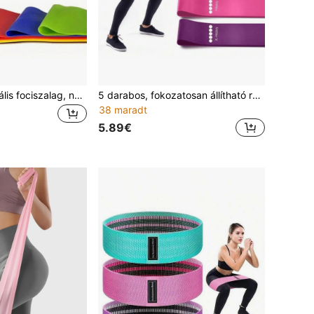
5 db professzionális fociszalag, nagy rugalmasságú professzionális foci edző feszítőszalagok, vastag lábú edzőeszközök feszítőgyűrűkkel, jóga fitnesz feszítőszalagok
5 darabos, fokozatosan állítható rózsaszín ellenállási szalagkészlet különböző ellenállási szintekkel, Súlyzós edzőszalagok, Farizomszalagok, Kültéri jóga- és edzőgumi gumiszalagok, Guggoláshoz és lábedzéshez, Pilates otthoni edzőszalagok, Edzőtermi kiegészítők,
38 maradt
5.89€