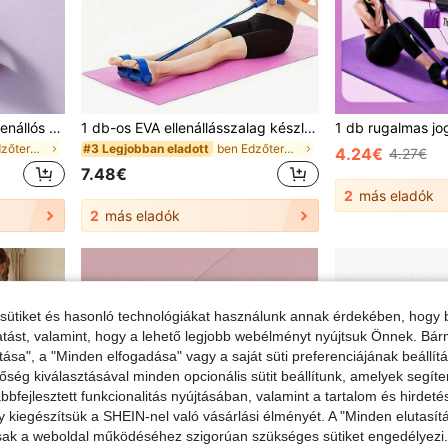
1 db fogantyús pedálos ellenállós szalag, pilateshez, edzéshez, pilates eszköz, húzkötél, nyújtő szalag, uniszex többfunkciós jóga felhúzós húzkötél, edzőpedál feszítő, multifunkciós otthoni fitness eszköz, rugalmas szalag
1 db-os EVA ellenállásszalag készlet - 4 egymásra rakható, könnyű ellenállású edzőhurok, alkalmas teljes testhez, hasizomhoz, evezős gyakorlatokhoz - kék, lila, rózsaszín színben kapható, fitneszkiegészítők, rugalmas fitneszszalagok, egycsomagos, edzőtermi felszerelés, edzés, otthoni edzőterem, ellenállásszalagok
ben Edzőterem és fitnesz Ellenállásszalagok
ben Edzőterem és fitnesz Ellenállásszalagok
#3 Legjobban eladott
4.24€
4.27€
7.48€
2
más eladók
2
más eladók
sütiket és hasonló technológiákat használunk annak érdekében, hogy b
ltatást, valamint, hogy a lehető legjobb webélményt nyújtsuk Önnek. Bár
tása", a "Minden elfogadása" vagy a saját süti preferenciájának beállít
őség kiválasztásával minden opcionális sütit beállítunk, amelyek segít
bfejlesztett funkcionalitás nyújtásában, valamint a tartalom és hirdet
kiegészítsük a SHEIN-nel való vásárlási élményét. A "Minden elutasít
sak a weboldal működéséhez szigorúan szükséges sütiket engedélyezi. E