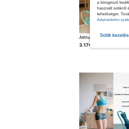
a böngésző beállí
használt sütikről 
lehetőséget. Tová
Adatvédelmi szab
Sütik kezelé
3.17€