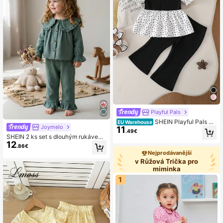
Playful Pals
SHEIN Playful Pals Dí
EU Warehouse
Joymelo
11
včí sada 2dílných kouzelných kouz
.49€
el pro jarní a letní prázdniny, vyrobe
SHEIN 2 ks set s dlouhým rukávem
ná z kvalitních látek a s hravým pu
12
pro holčičky, roztomilý límec Peter
.86€
ntíkovaným vzorem pro módní mini
Pan s volánem, šalvějově zelený, p
Nejprodávanější
malistický styl. Top s volánkovým lí
odzimní, roztomilý, skromný, rodinn
v Růžová Trička pro
mcem nafouknutým rukávem spáro
ý kombinovaný outfit z dvojité gázo
miminka
vaný s rozšířenými kalhotami posky
vé bavlny
tujícími pohodlí; Kromě toho funguje
1
dobře pro lehké sporty a elegantní v
ečírky a umožňuje malé princezně
zazářit při jakékoli příležitosti.