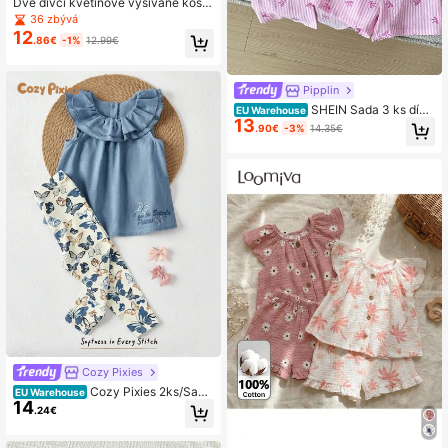
Dvě dívčí květinově vyšívané košil
e a kalhoty rovného střihu s králíke
36 zbývá
m, pastorační styl, vhodné pro dívk
12
.86€
-1%
12.99€
y na běžné nošení
Pipplin
SHEIN Sada 3 ks dívč
EU Warehouse
13
ího tkaného pruhovaného trička s m
.90€
-3%
14.35€
ašlí, pleteného tílka a kraťasů
Cozy Pixies
Cozy Pixies 2ks/Sada
EU Warehouse
14
Dívčí dopisní potisk s nařaseným vý
.24€
střihem a květinovými elastickými k
alhotami v pase