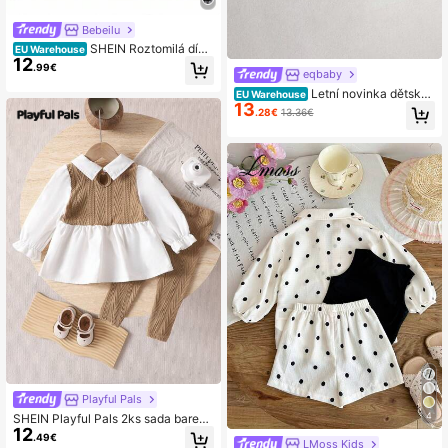
Bebeilu
SHEIN Roztomilá dívč
EU Warehouse
12
í květinová košile s dlouhým rukáve
.99€
eqbaby
m na podzim/zimu
Letní novinka dětskéh
EU Warehouse
13
o oblečení pro holčičky, top s krajk
.28€
13.36€
ovými volánovými vlajícími rukávy
+ šortky s drobným květinovým vzo
rem, 2dílná sada (volný střih, pro přil
éhající efekt objednejte o jednu veli
kost menší, před objednáním se pro
sím podívejte do tabulky velikostí)
Playful Pals
4
SHEIN Playful Pals 2ks sada barevn
12
ých bloků s klopou pro holčičku na j
.49€
LMoss Kids
aro/podzim, patchworková košile a