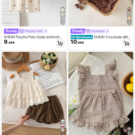
14
8
Playful Pals
Joymelo
SHEIN Playful Pals Sada ležérního t
SHEIN 2 ks/sada děts
EU Warehouse
9
10
opu s límcem a dlouhými rukávy a k
ké dívčí top s kulatým výstřihem, kr
.49€
.99€
alhot v univerzitním stylu pro holčič
átkým rukávem a zapínáním na kno
ky, vhodná pro každodenní nošení
flíky + šortky s elastickým pasem, z
elená, ležérní, roztomilá, s potiskem
polkových bodů, z čisté bavlny, vh
odná na letní každodenní vycházk
y, víkend do parku, lunaparku, na pi
knik, hraní na trávníku, cestování a
dovolenou
5