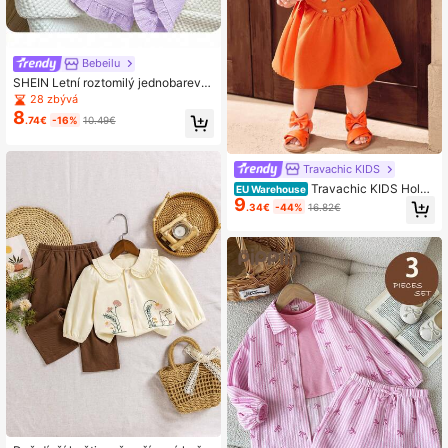
Bebeilu
SHEIN Letní roztomilý jednobarevn
ý top a kalhotky pro holčičku
28 zbývá
8
.74€
-16%
10.49€
Travachic KIDS
Travachic KIDS Holči
EU Warehouse
9
čka s volánkovým lemem oranžový
.34€
-44%
16.82€
top a sukně 2ks oblečení, léto