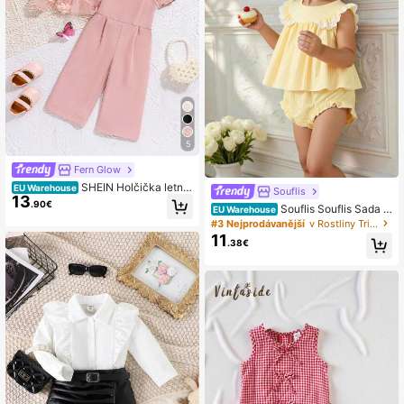
5
Fern Glow
SHEIN Holčička letní
EU Warehouse
Souflis
13
květinová záplatovaná kontrastní sí
.90€
Souflis Souflis Sada 2
EU Warehouse
ťovina top s dlouhým rukávem elast
ks dívčích tkaných šatů bez rukávů
#3 Nejprodávanější
v Rostliny Trička pro miminka
ický pas, pevná souprava, vhodné
s celoplošným květinovým potiske
na léto
11
.38€
m a sportovními kraťasy s elastický
m pasem, pohodlné ležérní outdoor
ové oblečení, vhodné na jaro a pod
zim