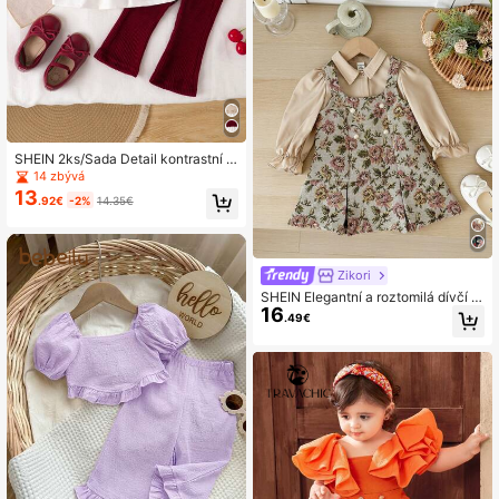
SHEIN 2ks/Sada Detail kontrastní m
ašle pro holčičku
14 zbývá
13
.92€
-2%
14.35€
Zikori
SHEIN Elegantní a roztomilá dívčí k
16
haki košilová souprava s dlouhým r
.49€
ukávem a květinovým potiskem