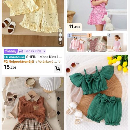
11
.49€
2
3
4
4
LMoss Kids
SHEIN LMoss Kids Let
EU Warehouse
ní roztomilá vyšívaná souprava top
#2 Nejprodávanější
v Volánkový rukáv Trička pro miminka
u a kalhot s volánkem pro holčičku
15
.72€