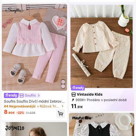
m květím + kalhoty, 2dílná sada (vo
lný střih, viz tabulku velikostí, pro př
iléhající vzhled objednejte o jednu v
elikost menší)
Vintaside Kids
Souflis
999K+ Prodáno v poslední době
Souflis Souflis Dívčí módní žebrova
999K+ Opakované zakoupení
11
ná patchworková košile s dlouhým
#4 Nejprodávanější
v Růžová Trička pro miminka
.51€
620K Předplatné
rukávem a žebrovanými kalhotami
8
.90€
-22%
11.52€
v růžové barvě