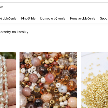
er
and down arrow keys to navigate search Nedávno vyhľadávané and Hľadanie obja
é oblečenie
Plnoštíhle
Domov a bývanie
Pánske oblečenie
Spodn
potreby na korálky