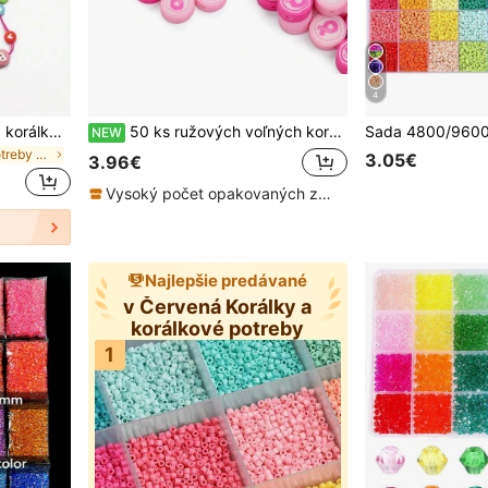
4
5-dielna sada nástrojov na korálkovanie z nehrdzavejúcej ocele vrátane ihiel na korálky, ihiel s veľkými očkami, dierovacích ihiel a príslušenstva na výrobu šperkov na náhrdelníky
50 ks ružových voľných korálkov z polymérnej hliny pre ženy, na podporu povedomia o rakovine prsníka a HIV, na výrobu šperkov, DIY suvenírnych náramkov a doplnkov
NEW
v Potreby na korálkovanie
3.05€
3.96€
Vysoký počet opakovaných zákazníkov
Najlepšie predávané
v Červená Korálky a
korálkové potreby
1