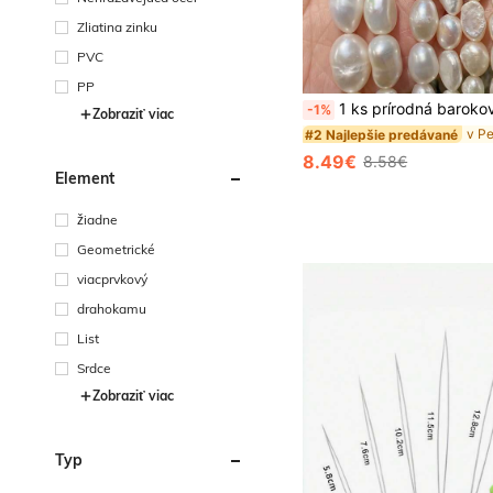
Zliatina zinku
PVC
#2 Najlepšie predávané
PP
(500+)
1 ks prírodná baroková sladkovodná perlová korálka 4-11 mm s priechodkou, biela farba,
-1%
Zobraziť viac
#2 Najlepšie predávané
#2 Najlepšie predávané
(500+)
(500+)
#2 Najlepšie predávané
8.49€
8.58€
(500+)
Element
žiadne
Geometrické
viacprvkový
drahokamu
List
Srdce
Zobraziť viac
Typ