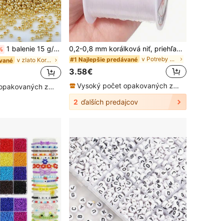
1 balenie 15 g/1500 ks 2 mm jednotných vysoko kvalitných sklenených korálok na výrobu šperkov pre domácich majstrov
0,2-0,8 mm korálková niť, priehľadná neelastická nylonová šnúrka, veľkoobchod s potrebami na výrobu šperkov
%
v Potreby na korálkovanie
#1 Najlepšie predávané
v zlato Korálky
ávané
3.58€
Vysoký počet opakovaných zákazníkov
Vysoký počet opakovaných zákazníkov
2
ďalších predajcov