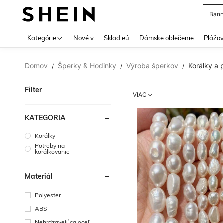
Bann
Use up 
Kategórie
Nové v
Sklad eú
Dámske oblečenie
Plážov
Domov
Šperky & Hodinky
Výroba šperkov
Korálky a 
/
/
/
Filter
VIAC
KATEGÓRIA
Korálky
Potreby na
korálkovanie
Materiál
Polyester
ABS
Nehrdzavejúca oceľ