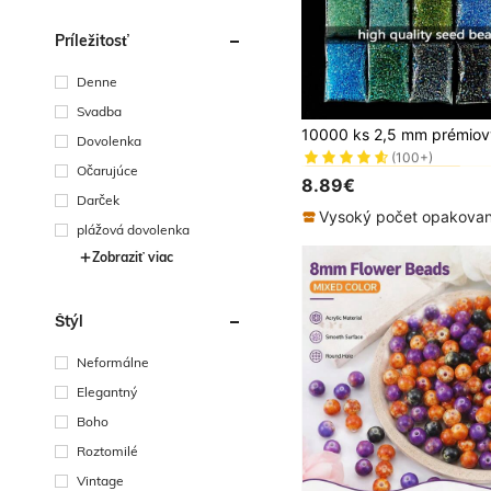
Príležitosť
Denne
Svadba
#2 Najlepšie predávané
Dovolenka
(100+)
#2 Najlepšie predávané
#2 Najlepšie predávané
Očarujúce
(100+)
(100+)
8.89€
#2 Najlepšie predávané
Darček
(100+)
plážová dovolenka
Zobraziť viac
Štýl
Neformálne
Elegantný
Boho
Roztomilé
Vintage