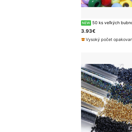
50 ks veľkých bubnových korálkov s otvorom v makaronových farbách, mix farieb, voľné korálky na DIY telefónne remien
NEW
3.93€