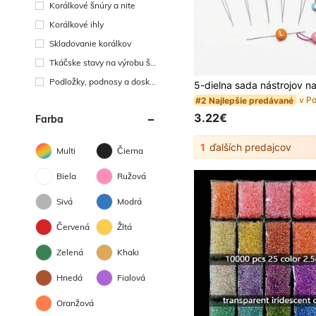
Korálkové šnúry a nite
Korálkové ihly
Skladovanie korálkov
Tkáčske stavy na výrobu šp
erkov
Podložky, podnosy a dosky
na korálkovanie
#2 Najlepšie predávané
3.22€
Farba
1
ďalších predajcov
Multi
Čierna
Biela
Ružová
Sivá
Modrá
Červená
Žltá
Zelená
Khaki
Hnedá
Fialová
Oranžová