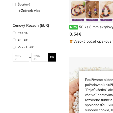
Športový
Zobraziť viac
Cenový Rozsah (EUR)
50 ks 8 mm akrylových korálkov v miešaných farbách na Halloween, DIY materiál na ručne vyrábané š
NEW
Pod 4€
3.54€
4€ – 6€
Viac ako 6€
min:
max:
OK
Používame súbory
požadovanú službu
"Prijať všetko" a
všetko" nastavím
rozšírené funkci
spoločnosťou SHE
súborov cookie, 