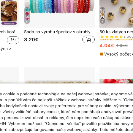
5
4
#1 Najlepšie pred
perky, náhrdelníky, náramky a náušnice
Sada na výrobu šperkov s okrúhlymi korálkami 50 ks/840 ks/420 ks, vhodná na DIY náramky, náhrdelníky, náušnice a remeselné darčeky, náhodná farba, veľkosť korálku 8 mm
(100
#1 Najlepšie pred
#1 Najlepšie pred
3.20€
(100
(100
4.04€
4.05€
#1 Najlepšie pred
Vysoký počet opakovaných zákazníkov
(100
 cookie a podobné technológie na našej webovej stránke, aby sme vá
 a ponúkli vám čo najlepší zážitok z webovej stránky. Môžete si "Odmi
lebo kedykoľvek nastaviť svoje preferencie pre súbory cookie. Výberom m
e všetky voliteľné súbory cookie, ktoré nám pomáhajú analyzovať prev
e a personalizovať obsah a reklamy, čím doplníme vašu nákupnú skúse
IN. Výberom možnosti "Odmietnuť všetko" povolíte použitie iba nevyh
ktoré zabezpečujú fungovanie našej webovej stránky. Tieto môžete de