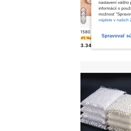
nastavení vášho p
informácií o použ
možnosť "Spravov
nájdete v našich
5
Spravovať s
#5 Najlepšie predávané
3.34€