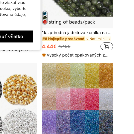
te získať viac
ookie, vyberte
ďované údaje,
vané okrúhle korálky so snehovými vločkami a vianočným stromčekom na DIY výrobu šperkov
1ks prírodná jadeitová korálka na výrobu modlitebných korálok, náramkov, náhrdelníkov, vintage korálkového materiálu
nuť všetko
v Naturalistický Korálky
#8 Najlepšie predávané
4.44€
4.48€
Vysoký počet opakovaných zákazníkov
Vysoký počet opakovaných zákazníkov