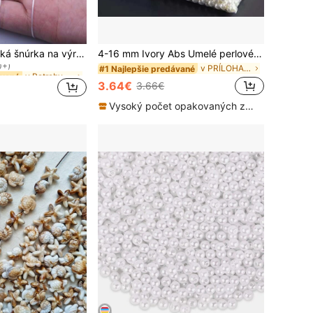
v Potreby na korálkovanie
ávané
na výrobu náhrdelníkov, náramkov
4-16 mm Ivory Abs Umelé perlové korálky s rovným otvorom na výrobu dámskych náramkov a náhrdelníkov Materiál na výrobu šperkov
0+)
v PRÍLOHA II Korálky
#1 Najlepšie predávané
v Potreby na korálkovanie
v Potreby na korálkovanie
ávané
ávané
0+)
0+)
3.64€
3.66€
v Potreby na korálkovanie
ávané
0+)
Vysoký počet opakovaných zákazníkov