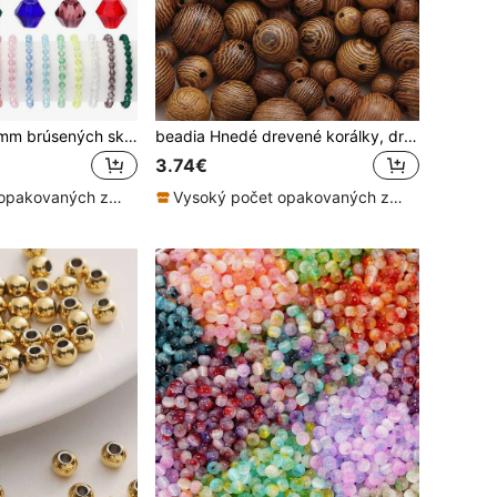
Sada 2400 ks 4 mm brúsených sklenených korálkov, umelé krištáľové rezané korálky, slzavé a guľaté korálky, AB farba, medzieračky, na výrobu šperkov, náramkov, prsteňov, náhrdelníkov, DIY, 15/24 farieb
beadia Hnedé drevené korálky, drevené dištančné korálky, na výrobu náramkov, náhrdelníkov, šperkov
3.74€
Vysoký počet opakovaných zákazníkov
Vysoký počet opakovaných zákazníkov