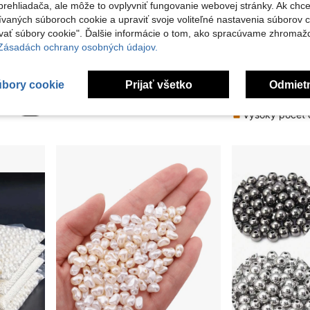
rehliadača, ale môže to ovplyvniť fungovanie webovej stránky. Ak chce
ívaných súboroch cookie a upraviť svoje voliteľné nastavenia súborov c
ať súbory cookie". Ďalšie informácie o tom, ako spracúvame zhromaž
 Zásadách ochrany osobných údajov.
1580 ks zmiešaných neprevrtených perál 3–10 mm, DIY dekorácie, potreby na výrobu šperkov DIY, DIY remeslá, výplň do vázy, výroba šperkov, svadby, obряdy, plávajúce sviečky do dekorácie stola, narodeninové oslavy, domáci dekor
1100 ks/200 ks voľných korálkov, hladké zlaté guľôčkové korálky, 3/4/6/8 mm, zlaté medzikorálky, súprava voľných korálkov, vhodné na DIY náramky, náhrdelníky a remeselnú tvorbu
10 ks vianočných ozdobných korálkov, zlaté laserovo gravíro
NEW
úbory cookie
Prijať všetko
Odmiet
v Korálky na výrobu šperkov Šperky svojpomocne
2.95€
4.33€