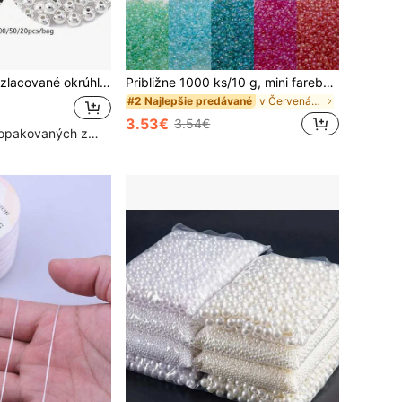
y, vhodné na výrobu ženských šperkov DIY ručne vyrábané doplnky 500/200/100/50/20 ks
Približne 1000 ks/10 g, mini farebné sklenené seed korálky s vonkajším priemerom približne 1,8 mm, vhodné na ručnú tvorbu DIY, na výrobu náramkov, náhrdelníkov, prsteňov a doplnkov na nosenie
v Červená Korálky a korálkové potreby
#2 Najlepšie predávané
3.53€
3.54€
Vysoký počet opakovaných zákazníkov