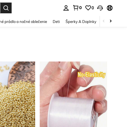
0
0
vov. Press Enter to select.
é prádlo a nočné oblečenie
Deti
Šperky A Doplnky
Krása a zdravi