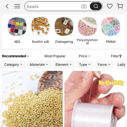
perler til armbånd
perler beads
perler
Polyvinylchlor
ABS
Rustfrit stål
Zinklegering
PMMA
id
Recommended
Most Popular
Price
Filter
Category
Materiale
Element
Type
Farve
Lejli