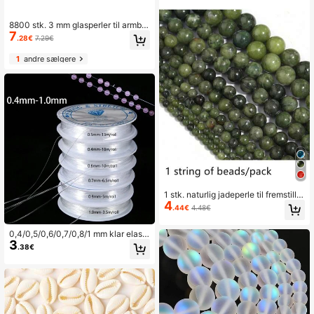
8800 stk. 3 mm glasperler til armbå
7
ndsfremstillingssæt, små perler, 24 f
.28€
7.29€
arver hobbyperler til smykkefremstil
ling og hobbyarbejde - perlearbejde
1
andre sælgere
og smykkefremstilling, perlesæt, lev
eres med organizer-æske, o-ringe
og elastiksnor.
1 stk. naturlig jadeperle til fremstillin
4
g af bedperler, armbånd, halskæder,
.44€
4.48€
vintage perlemateriale
0,4/0,5/0,6/0,7/0,8/1 mm klar elasti
3
sk snor, harpiks rund perletråd og g
.38€
ummisnor til smykkefremstilling til g
ør-det-selv perlearmbånd