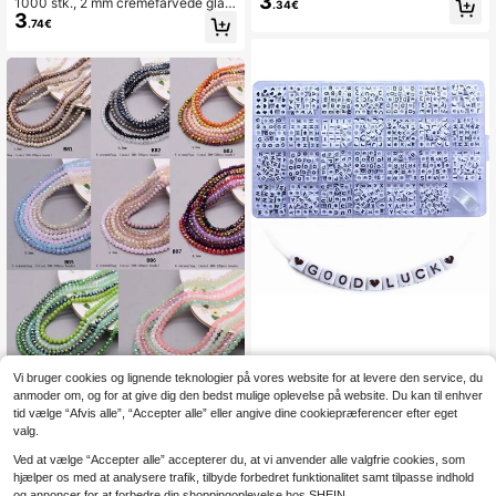
3
1000 stk., 2 mm cremefarvede glas
.34€
ærk, vasefyld, smykkefremstilling, b
3
akrylperler til gør-det-selv armbånd
.74€
ryllupper, ceremonier, flydende lyso
s-halskædeornamenter
psats, fødselsdagsfester, boligindret
ning
1 æske 6x6 mm A-Z kube akryl alfa
Vi bruger cookies og lignende teknologier på vores website for at levere den service, du
8
bet bogstavperler til smykkefremstil
4 mm belægningsfarve 6 strenge/p
.34€
8.35€
anmoder om, og for at give dig den bedst mulige oplevelse på website. Du kan til enhver
ling armbånd halskæder nøgleringe
5
ose ca. 720 stk. perler Rondelle kry
.62€
-1%
5.68€
tid vælge “Afvis alle”, “Accepter alle” eller angive dine cookiepræferencer efter eget
til kvinder og piger
stalglasperler facetslebne løse afst
valg.
andsperler til smykkefremstilling gø
r-det-selv tilbehør armbånd halskæ
Ved at vælge “Accepter alle” accepterer du, at vi anvender alle valgfrie cookies, som
defremstilling beklædningstilbehør
hjælper os med at analysere trafik, tilbyde forbedret funktionalitet samt tilpasse indhold
og annoncer for at forbedre din shoppingoplevelse hos SHEIN.