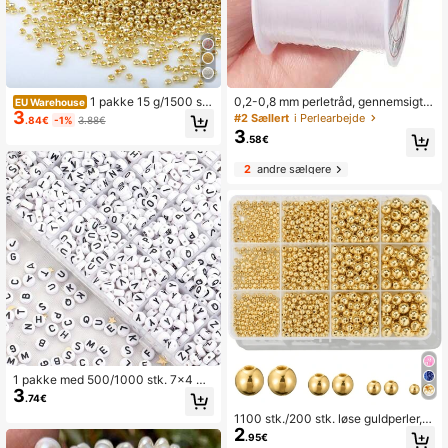
1 pakke 15 g/1500 st
0,2-0,8 mm perletråd, gennemsigtig
EU Warehouse
3
k. 2 mm ensartede højkvalitets glas
ikke-elastisk nylonsnor, engros smy
#2 Sællert
i Perlearbejde
.84€
-1%
3.88€
perler til gør-det-selv smykkefrems
kkefremstillingsudstyr
3
.58€
tillingstilbehør
2
andre sælgere
1 pakke med 500/1000 stk. 7x4 m
3
m hvide runde alfabetbogstav løse
.74€
akrylafstandsperler til gør-det-selv
1100 stk./200 stk. løse guldperler, g
armbånd, halskæde, smykkefremsti
2
latte runde perler, 3/4/6/8 mm, guld
lling
.95€
spacer-perler, løst perlesæt, velegn