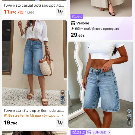
Γυναικείο casual σέξι ελαφρύ λασ
τιχένιο cover up top με λάμψη, μον
11
.87€
-1%
11.99€
όχρωμο, με κεντυμένα ανοιχτά σχ
έδια, μανίκια batwing, ασύμμετρο
τελείωμα και στυλ κάπα, για καλο
Veilorie
καιρινές διακοπές στην παραλία,
99K+ πωλήθηκαν πρόσφατα
μουσικό φεστιβάλ, εξοχική απόδρ
99K+ Επαναγορά
196K Συνδρομή
29
αση, casual street date και resort w
.99€
ear
Γυναικεία τζιν σορτς Bermuda μέσ
ου πλυσίματος, με μπροστινό σχεδ
#1 Bestseller
in Μέτρια τέντωμα Γυναικεία Denim Σορτς
ιασμό με κουμπιά και τσέπες, ιδαν
19
ικά για 봄αρινές και casual καλοκ
.79€
9
αιρινές εμφανίσεις, χωρίς ζώνη, μ
ε αδιάκριτο στυλ
SDNGED