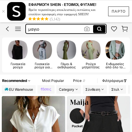
φορεματα για γάμο
ΕΦΑΡΜΟΓΗ SHEIN - ΕΤΟΙΜΟΙ, ΦΥΓΑΜΕ!
×
Βρείτε περισσότερες αποκλειστικές εκπτώσεις και
μαγιό
ΠΑΡΤΟ
επιπλέον προσφορές στην εφαρμογή SHEIN!
(5,142)
μαγιο
σετ γυναικεία ρούχα
μαγιο γυναικιο
φορεματα για γάμο
Γυναικεία
Γυναικεία
Γάμοι &
Ρούχα
Ενδυμασίες
ρούχα
ρούχα για
εκδηλώσεις
μητρότητας
από όλο τον
πολύ μεγάλα
κόσμο
Ε
μεγέθη
Recommended
Most Popular
Price
Φιλτράρισμα
EU Warehouse
Category
Σύνθεση
Στυλ