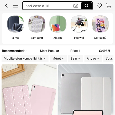
tablet tok
ipad a16 case
ipad case
alma
Samsung
Xiaomi
Huawei
Sokszínű
Recommended
Most Popular
Price
Szűrő
Mobiltelefon kompatibilitás
Méret
Szín
Anyag
típus