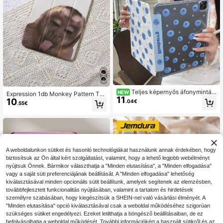
Teljes képernyős áfonymintás
NEW
Expression 1db Monkey Pattern Tab
11
tablethuszár, kompatibilis Apple 11.
10
let védőtok, kompatibilis a követke
.04€
.55€
generációval, minimalista 10. gener
zőkkel: IPad 10,2 hüvelykes, IPad P
ációs tablethuszár ceruzatartóval,
ro 11 2021/2020/10th Gen/Mini4/5/
Air 82026 új modellhez, Pro 11-hez,
6, Galaxy Tab A8 10,5 Inch 2022, M
divatos Mini 7-hez, aranyos Air 7/6
atepad 10.4/Tab, Anti-Cencill Slot
-hoz, hajlásmentes 11 hüvelykes ta
blethuszár lányoknak és fiúknak
A weboldalunkon sütiket és hasonló technológiákat használunk annak érdekében, hogy
biztosítsuk az Ön által kért szolgáltatást, valamint, hogy a lehető legjobb webélményt
nyújtsuk Önnek. Bármikor választhatja a "Minden elutasítása", a "Minden elfogadása"
vagy a saját süti preferenciájának beállítását. A "Minden elfogadása" lehetőség
kiválasztásával minden opcionális sütit beállítunk, amelyek segítenek az elemzésben,
továbbfejlesztett funkcionalitás nyújtásában, valamint a tartalom és hirdetések
személyre szabásában, hogy kiegészítsük a SHEIN-nel való vásárlási élményét. A
"Minden elutasítása" opció kiválasztásával csak a weboldal működéséhez szigorúan
szükséges sütiket engedélyezi. Ezeket letilthatja a böngésző beállításaiban, de ez
befolyásolhatja a weboldal működését. További információkért a használt sütikről és az