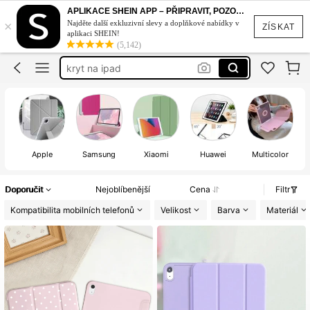
ipad case
APLIKACE SHEIN APP – PŘIPRAVIT, POZOR, STYL!
×
Najděte další exkluzivní slevy a doplňkové nabídky v
obal na ipad
ZÍSKAT
aplikaci SHEIN!
(5,142)
kryt na ipad
obal na tablet
kryt na tablet
ipad case
Apple
Samsung
Xiaomi
Huawei
Multicolor
Doporučit
Nejoblíbenější
Cena
Filtr
Kompatibilita mobilních telefonů
Velikost
Barva
Materiál