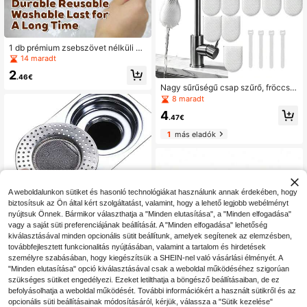
1 db prémium zsebszövet nélküli ny
lon hálós szűrőzsák, tartós és újrah
14 maradt
asználható, elengedhetetlen szójas
2
ójuhoz, gyümölcsléhez, házi főzésh
.46€
ez és konyhai használathoz
Nagy sűrűségű csap szűrő, fröccse
nésgátló pamut zsák készlet, 50 db
8 maradt
csapbetét sárvédővel, finom rost há
4
lós tisztító, kompakt víztisztító véd
.47€
ő, konyhai kiegészítő otthoni haszn
1
más eladók
álatra
A weboldalunkon sütiket és hasonló technológiákat használunk annak érdekében, hogy
biztosítsuk az Ön által kért szolgáltatást, valamint, hogy a lehető legjobb webélményt
nyújtsuk Önnek. Bármikor választhatja a "Minden elutasítása", a "Minden elfogadása"
vagy a saját süti preferenciájának beállítását. A "Minden elfogadása" lehetőség
kiválasztásával minden opcionális sütit beállítunk, amelyek segítenek az elemzésben,
továbbfejlesztett funkcionalitás nyújtásában, valamint a tartalom és hirdetések
1/2 db konyhai mosogató szűrő, uni
személyre szabásában, hogy kiegészítsük a SHEIN-nel való vásárlási élményét. A
verzális mosogató lefolyó szűrő, mo
1 maradt
"Minden elutasítása" opció kiválasztásával csak a weboldal működéséhez szigorúan
sogatókosár szűrő, 4,5 hüvelykes r
3
ozsdamentes acél mosogató szűrő,
szükséges sütiket engedélyezi. Ezeket letilthatja a böngésző beállításaiban, de ez
.58€
ételfogó konyhába
befolyásolhatja a weboldal működését. További információkért a használt sütikről és az
1
más eladók
opcionális süti beállításainak módosításáról, kérjük, válassza a "Sütik kezelése"