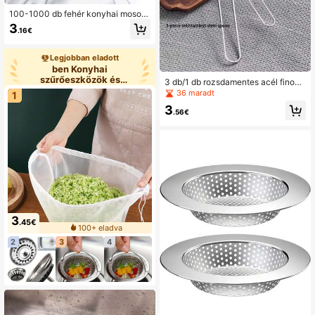
100-1000 db fehér konyhai mosog
ató szűrőzsák – egyszer használat
3
.16€
os finom hálós lefolyószűrő, tömődé
sgátló rugalmas szemetkeverő hál
ó, mosogatókhoz, mosdókhoz és pa
Legjobban eladott
dlócsatornákhoz, újrahasználható e
ben Konyhai
rős sarokszűrő és szűrő
szűrőeszközök és
3 db/1 db rozsdamentes acél finom
tartozékok
szűréshálóval rendelkező teาศűrő f
36 maradt
1
ogantyúval – japán matcha por szűr
3
ető
.56€
3
.45€
100+ eladva
2
3
4