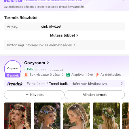
Az elsődleges célpont a legkeresettebb divatirányzatokért.
Termék Részletei
Anyag:
cink ötvözet
Mutass többet
Biztonsági információk és elérhetőségek
2.7K Követők
4.91
Cozyroom
c***_
böngészik
Eladó
2.7K Követők
4.91
Sok visszatérő vásárló
Alapítva: 1 éve
Az értékesítés nö
Ez az üzlet
「Trendi butik」
-ként van kiválasztva
2.7K Követők
4.91
Követés
Minden termék
2.7K Követők
4.91