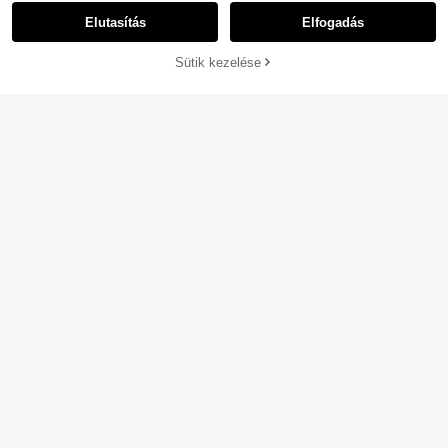
Elutasítás
Elfogadás
Sütik kezelése
KOSÁRBA