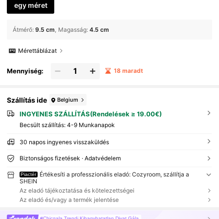
egy méret
Átmérő
:
9.5 cm
Magasság
:
4.5 cm
Mérettáblázat
Mennyiség:
18 maradt
Szállítás ide
Belgium
INGYENES SZÁLLÍTÁS(Rendelések ≥ 19.00€)
Becsült szállítás:
4-9 Munkanapok
30 napos ingyenes visszaküldés
Biztonságos fizetések · Adatvédelem
Értékesíti a professzionális eladó: Cozyroom, szállítja a
Piactér
SHEIN
Az eladó tájékoztatása és kötelezettségei
Az eladó és/vagy a termék jelentése
#Chicgala Trendi Kihagyhatatlan Divat Gála