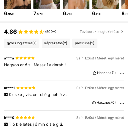
2.7K Követők
4.91
6
7
6
6
8
.95€
.57€
.71€
.11€
.
2.7K Követők
4.91
4.86
(500+)
Továbbiak megtekintése
2.7K Követők
4.91
gyors logisztika
(1)
káprázatos
(2)
partiruha
(2)
a***a
Szín: Ezüst / Méret: egy méret
2.7K Követők
4.91
Nagyon
er
ő
s
!
Massz
í
v
darab
!
Hasznos
(1)
2.7K Követők
4.91
m***1
Szín: Ezüst / Méret: egy méret
Kicsike
,
viszont
el
é
g
neh
é
z
.
2.7K Követők
4.91
Hasznos
(0)
2.7K Követők
4.91
h***0
Szín: Ezüst / Méret: egy méret
T
ö
k
é
letes
j
ó
min
ő
s
é
g
ű.