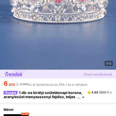
1/12
6
6.08€
.02€
Az ár tartalmazza az ÁFA-t és a vámokat
1 db-os királyi születésnapi korona,
4.86
(
500+
)
arany/ezüst menyasszonyi fejdísz, teljes
kerek, kis kristályos strasszos korona, to
rtadísz korona, születésnapi lány fejdísz
Méret
18 left