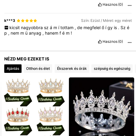
Hasznos
(0)
k***3
Szín: Ezüst / Méret: egy méret
kicsit
nagyobbra
sz
á
m
í
tottam
,
de
megfelel
ő
í
gy
is
.
Sz
é
p
,
nem
m
ü
anyag
,
hanem
f
é
m
!
Hasznos
(0)
NÉZD MEG EZEKET IS
Ajánlás
Otthon és élet
Ékszerek és órák
szépség és egészség