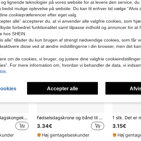
 og lignende teknologier på vores website for at levere den service, 
n bedst mulige oplevelse på website. Du kan til enhver tid vælge “Afvis a
 dine cookiepræferencer efter eget valg.
epter alle” accepterer du, at vi anvender alle valgfrie cookies, som hj
tilbyde forbedret funktionalitet samt tilpasse indhold og annoncer for at 
se hos SHEIN.
s alle” tillader du kun brugen af strengt nødvendige cookies, som får vo
eaktivere disse ved at ændre indstillingerne i din browser, men det ka
.
ere om de cookies, vi bruger, og justere dine valgfrie cookieindstillinge
ies”. For mere information om, hvordan vi behandler de data, vi indsa
itik
.
cookies
Accepter alle
Afvis
2 stk./sæt fødselsdagskongekrone og skærf, kongelig kongekrone til mænd og kvinder festdekoration galla fødselsdagsgaver til mænd kongekrone, jul mænd og kvinder
Fødselsdagskrone og bånd til konge, royal guldkrone til mænd, festdekoration, galla, fødselsdagsgave til mænd, kongekrone til skønhedskonkurrence, jul, bryllupsfest, ungkarsfest, kostumefest for kvinder og mænd
3.34€
3.15€
skunder
Høj gentagelseskunder
Høj gentag