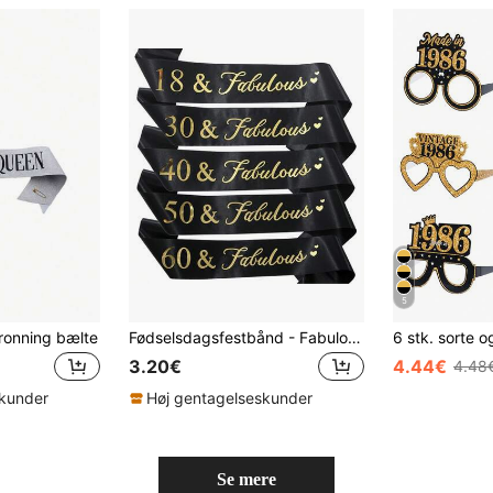
5
ronning bælte
Fødselsdagsfestbånd - Fabulous Sash 18. 21. 30. 40. 50. 60. 70. fødselsdagsfestpynt og -tilbehør (sort)
3.20€
4.44€
4.48
skunder
Høj gentagelseskunder
Se mere