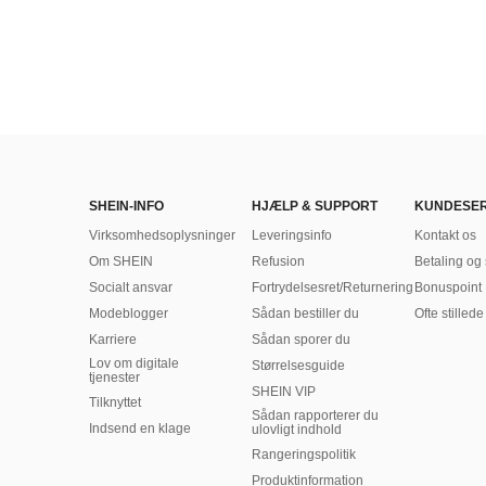
SHEIN-INFO
HJÆLP & SUPPORT
KUNDESER
Virksomhedsoplysninger
Leveringsinfo
Kontakt os
Om SHEIN
Refusion
Betaling og 
Socialt ansvar
Fortrydelsesret/Returnering
Bonuspoint
Modeblogger
Sådan bestiller du
Ofte stilled
Karriere
Sådan sporer du
Lov om digitale
Størrelsesguide
tjenester
SHEIN VIP
Tilknyttet
Sådan rapporterer du
Indsend en klage
ulovligt indhold
Rangeringspolitik
​Produktinformation