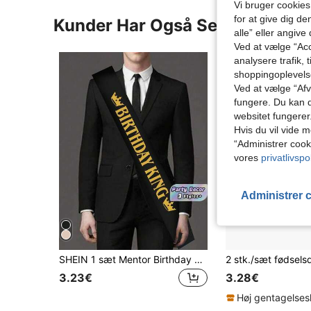
Vi bruger cookies
for at give dig de
Kunder Har Også Set
alle” eller angive
Ved at vælge “Acc
analysere trafik, 
shoppingoplevel
Ved at vælge “Afvi
fungere. Du kan d
websitet fungerer
Hvis du vil vide m
“Administrer cook
vores
privatlivspol
Administrer 
SHEIN 1 sæt Mentor Birthday King guldfolie bælte med badge, velegnet til fødselsdagsfestdekoration
3.23€
3.28€
Høj gentagelse