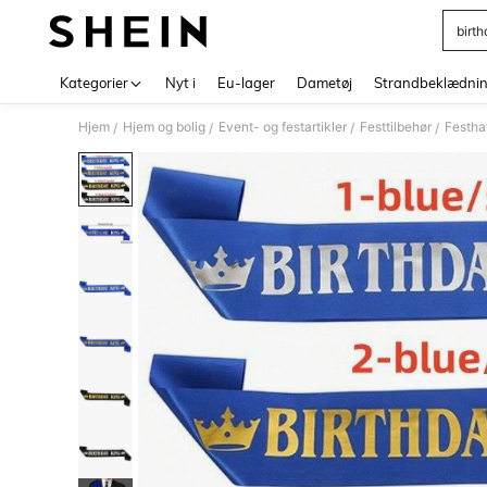
birt
Use up 
Kategorier
Nyt i
Eu-lager
Dametøj
Strandbeklædni
Hjem
Hjem og bolig
Event- og festartikler
Festtilbehør
Festha
/
/
/
/