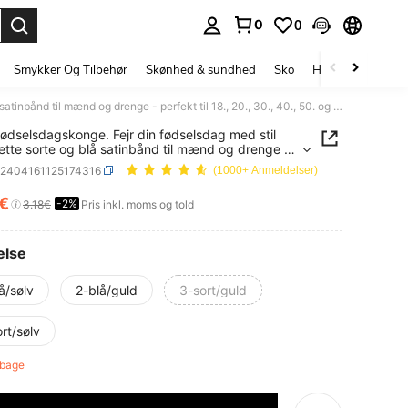
0
0
Enter to select.
Smykker Og Tilbehør
Skønhed & sundhed
Sko
Hjem Tekstiler
1 stk. fødselsdagskonge. Fejr din fødselsdag med stil med dette sorte og blå satinbånd til mænd og drenge - perfekt til 18., 20., 30., 40., 50. og 60. fødselsdage - tilføj et strejf af elegance til dine festdekorationer. Festartikler. Bånd, jul.
 fødselsdagskonge. Fejr din fødselsdag med stil
tte sorte og blå satinbånd til mænd og drenge -
 til 18., 20., 30., 40., 50. og 60. fødselsdage -
h2404161125174316
(1000+ Anmeldelser)
et strejf af elegance til dine festdekorationer.
ikler. Bånd, jul.
0€
-2%
ICE AND AVAILABILITY
3.18€
Pris inkl. moms og told
else
å/sølv
2-blå/guld
3-sort/guld
rt/sølv
ilbage