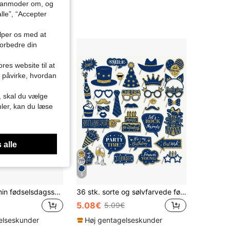
du anmoder om, og
lle”, “Accepter
ælper os med at
forbedre din
res website til at
n påvirke, hvordan
r, skal du vælge
mler, kan du læse
 alle
5
1 stk. Det er min fødselsdagsskærf, sort satinskærf med bling-skrifttype - sjov fødselsdagsfestskærf - Det er fødselsdagsdronning, festdekorationer til kvinder og mænd, jul
36 stk. sorte og sølvfarvede fødselsdagsrekvisitter til fotostand, sorte og guldfarvede fødselsdagsdekorationer til kvinder og mænd
5.08€
5.09€
elseskunder
Høj gentagelseskunder