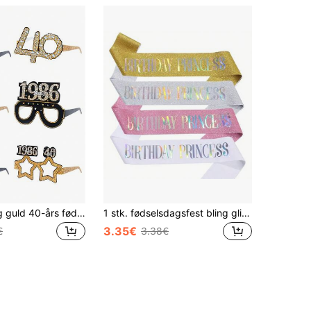
6 stk. sorte og guld 40-års fødselsdagsfest papirglas, Retro 40-års fødselsdagsfest fotorekvisitter, 40-års fødselsdagsfestartikler, Fødselsdagsfestglas, Fødselsdagsfest 1986, Festtilbehør, Sorte og guld 40-års fødselsdagsfestpynt, Fødselsdagsgave, Festgaver
1 stk. fødselsdagsfest bling glitrende guld løg skulderrem ceremoni bælte til piger, tillykke med fødselsdagen, min prinsesse linning, moderigtig, sød og smuk, jul
3.35€
€
3.38€