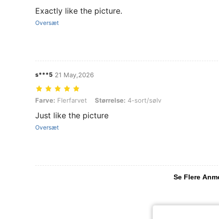
Exactly like the picture.
Oversæt
s***5
21 May,2026
Farve: Flerfarvet, Størrelse: 4-sort/sølv
Farve:
Flerfarvet
Størrelse:
4-sort/sølv
Just like the picture
Oversæt
Se Flere Anm