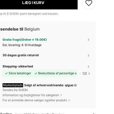
LÆG I KURV
p til
3
SHEIN-point beregnet ved kassen.
sendelse til
Belgium
Gratis fragt(Ordrer ≥ 19.00€)
Est. levering:
4-9 Hverdage
30 dages gratis returret
Shopping-sikkerhed
Sikre betalinger
Beskyttelse af personlige oplysninger
1/2
Solgt af erhvervsdrivende: qiguo
Markedsplads
Sendes fra SHEIN
Information og forpligtelser for sælgeren
For at anmelde denne sælger og/eller produkt