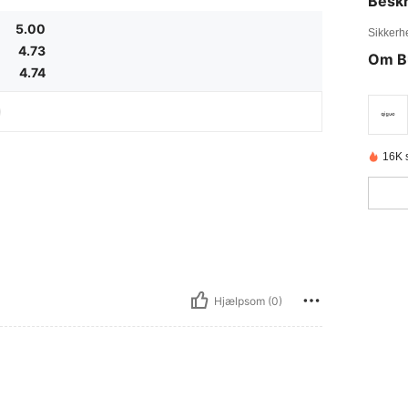
Beskr
5.00
Sikkerh
4.73
Om B
4.74
16K s
Hjælpsom (0)