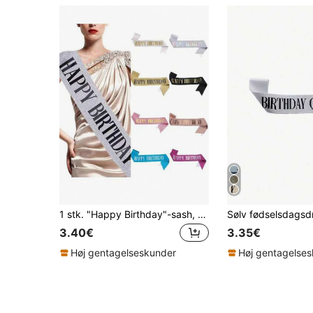
1 stk. "Happy Birthday"-sash, unisex, pink, hvid, rose gold eller sort, med perlefarvet folie, velegnet til 16., 18., 21., 30., 40., 50., 60., 70., 80. og 90-års fødselsdag, kan bruges som fødselsdagsgave eller dekoration til enhver fødselsdagsfest, egnet til alle aldre
Sølv fødselsdagsd
3.40€
3.35€
Høj gentagelseskunder
Høj gentagelse