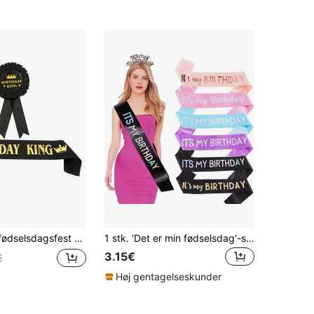
 badge sæt, fødselsdag KING forgyldt bælte og bryst badge, jul
1 stk. 'Det er min fødselsdag'-skærfbånd til kvinder og mænd. Det er min fødselsdagsskærf, pink, hvid, rosaguld, sort med iriserende folie. Til 16., 18., 21., 30., 40., 50., 60., 70., 80., 90. fødselsdag, gave eller enhver fødselsdagsfest. Fødselsdagsfest, til alle aldre.
3.15€
€
Høj gentagelseskunder