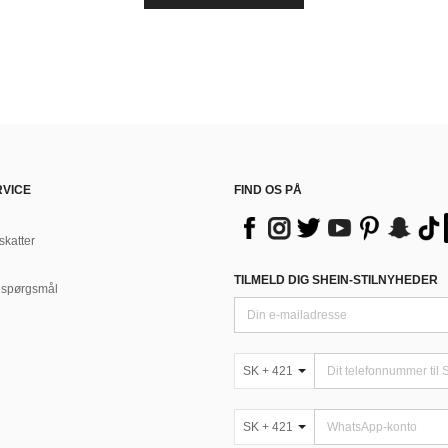
VICE
FIND OS PÅ
skatter
TILMELD DIG SHEIN-STILNYHEDER
e spørgsmål
SK + 421
SK + 421