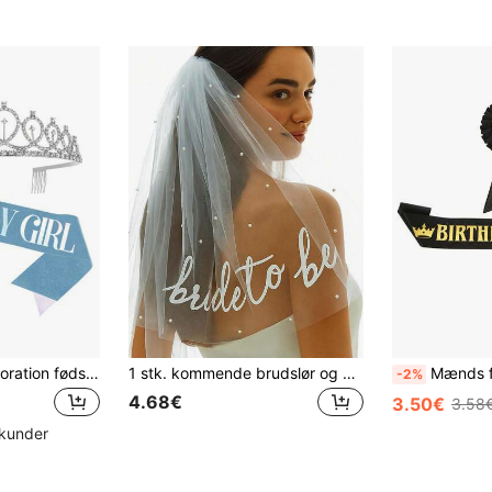
1 stk. rhinstensdekoration fødselsdagsfestkrone og 1 stk. bæltesæt, blå glitterbæltedekoration, til piger fødselsdagsfest, jul
1 stk. kommende brudslør og pandebånd - Elegant hvid blonde og kunstig perle brudeslør med kam til brude, brudebad - Bryllupstilbehør gave til brudepiger og polterabendtilbehør
Mænds fødselsdagsfest skulderrem
-2%
4.68€
3.50€
3.58
skunder