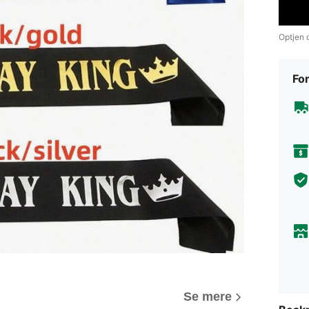
Optjen o
For
Se mere