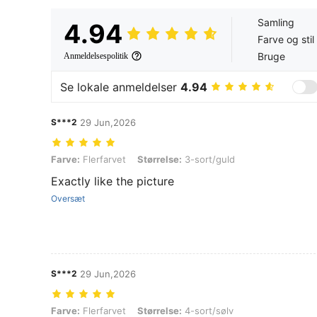
Samling
4.94
Farve og stil
Bruge
Anmeldelsespolitik
Se lokale anmeldelser
4.94
S***2
29 Jun,2026
Farve: Flerfarvet, Størrelse: 3-sort/guld
Farve:
Flerfarvet
Størrelse:
3-sort/guld
Exactly like the picture
Oversæt
S***2
29 Jun,2026
Farve: Flerfarvet, Størrelse: 4-sort/sølv
Farve:
Flerfarvet
Størrelse:
4-sort/sølv