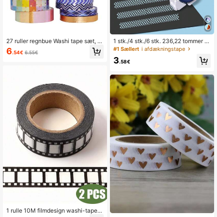
11K Følgere
4.91
27 ruller regnbue Washi tape sæt, m
1 stk./4 stk./6 stk. 236,22 tommer *
etallisk folie og mønstrede dekorati
236,22 tommer dobbeltklæbende pr
#1 Sællert
i afdækningstape
6
.54€
6.55€
11K Følgere
ve tape til dagbøger, planlæggere, g
ikker gør-det-selv scrapbooking al
4.91
3
ør-det-selv kunst, håndværk, scrap
bum skoleartikler taperulle
.58€
booking, gaveindpakning, essentiel
til skolestart
11K Følgere
4.91
11K Følgere
4.91
1 rulle 10M filmdesign washi-tape, s