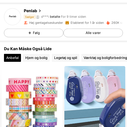
11K Følgere
4.91
Penlab
s***0
fulgte
For 10 timer siden
Sælger
Høj gentagelseskunder
Etableret for 1 år siden
260K solgt
11K Følgere
4.91
Følg
Alle varer
11K Følgere
4.91
Du Kan Måske Også Lide
Anbefal
Hjem og bolig
Legetøj og spil
Værktøj og boligforbedring
11K Følgere
4.91
11K Følgere
4.91
11K Følgere
4.91
11K Følgere
4.91