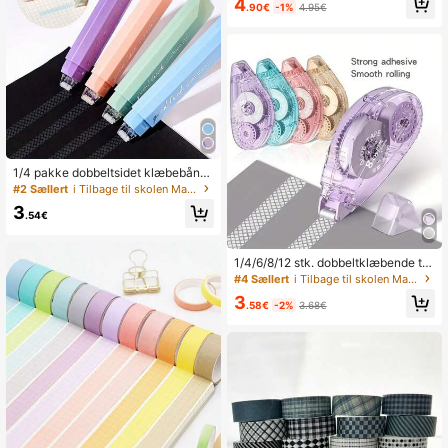
4
.90€
-1%
4.95€
1/4 pakke dobbeltsidet klæbebånd,
sømløs 360° roterende binding, egn
#2 Sællert
i Tilbage til skolen Maskeringstape
et til scrapbooking, DIY-håndværk,
3
skolestart, kontorartikler, håndlaved
.54€
e journaler og kunstprojekter
1/4/6/8/12 stk. dobbeltklæbende ta
pe-rulle, scrapbooking-tilbehør, hob
#4 Sællert
i Tilbage til skolen Maskeringstape
bytape-rulle, dobbeltklæbende tap
3
e-runner til scrapbooking, hjem, sko
.58€
-2%
3.68€
le og kontorjournalisering (0,31 tom
mer x 26 fod)