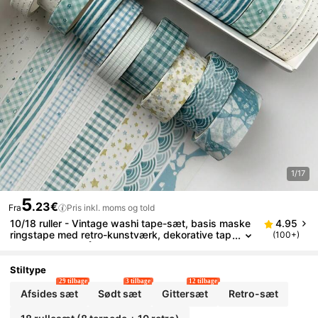
1/17
5
.23€
Fra
Pris inkl. moms og told
10/18 ruller - Vintage washi tape-sæt, basis maske
4.95
ringstape med retro-kunstværk, dekorative tap
(100+)
e til kunst, DIY-håndværk, journaler, planlægger
e, scrapbooking og indpakning
Stiltype
29 tilbage
3 tilbage
12 tilbage
Afsides sæt
Sødt sæt
Gittersæt
Retro-sæt