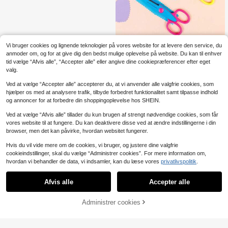
6 stk. sæt med dekorative kantsaks
Vi bruger cookies og lignende teknologier på vores website for at levere den service, du
e, ABS-harpiks papirskæresaks, 6
3
anmoder om, og for at give dig den bedst mulige oplevelse på website. Du kan til enhver
.35€
3.38€
mønstre, glat skæring, farverig og sj
tid vælge “Afvis alle”, “Accepter alle” eller angive dine cookiepræferencer efter eget
ov, tilbage til skoleartikler
valg.
Ved at vælge “Accepter alle” accepterer du, at vi anvender alle valgfrie cookies, som
hjælper os med at analysere trafik, tilbyde forbedret funktionalitet samt tilpasse indhold
og annoncer for at forbedre din shoppingoplevelse hos SHEIN.
Ved at vælge “Afvis alle” tillader du kun brugen af strengt nødvendige cookies, som får
vores website til at fungere. Du kan deaktivere disse ved at ændre indstillingerne i din
browser, men det kan påvirke, hvordan websitet fungerer.
Hvis du vil vide mere om de cookies, vi bruger, og justere dine valgfrie
cookieindstillinger, skal du vælge “Administrer cookies”. For mere information om,
hvordan vi behandler de data, vi indsamler, kan du læse vores
privatlivspolitik
.
Afvis alle
Accepter alle
Administrer cookies
Læg i kurv