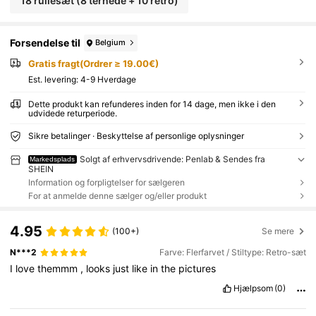
18 rullesæt (8 ternede + 10 retro)
Forsendelse til
Belgium
Gratis fragt(Ordrer ≥ 19.00€)
Est. levering:
4-9 Hverdage
Dette produkt kan refunderes inden for 14 dage, men ikke i den
udvidede returperiode.
Sikre betalinger · Beskyttelse af personlige oplysninger
Solgt af erhvervsdrivende: Penlab & Sendes fra
Markedsplads
SHEIN
Information og forpligtelser for sælgeren
For at anmelde denne sælger og/eller produkt
4.95
(100+)
Se mere
N***2
Farve: Flerfarvet / Stiltype: Retro-sæt
I
love
themmm
,
looks
just
like
in
the
pictures
Hjælpsom
(0)