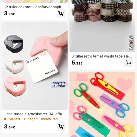
12 ruller dekorativ ensfarvet papirta
pesæt, regnbue gør-det-selv-mask
3
.98€
ertape, velegnet til notesbøger, plan
læggere og etiketter, tilbage til skol
eartikler
6 ruller retro ternet washi tape sæt,
multi ternet twill skakbræt hjertemø
5
.33€
nster papir selvklæbende maskerin
gstape gavedekoration klistermærk
er til album fotodagbog notesbog
1 stk. runde hjørneskærer, R4-affas
ningsværktøj, papirfotorunder, lamin
#1 Sællert
i Tilbage til skolen Papirhulsmaskine
eringsfilmhjørnetrimmer, kortvinkelk
3
lipper Tilbage til skole, Tilbage til sk
.64€
ole, skoleartikler