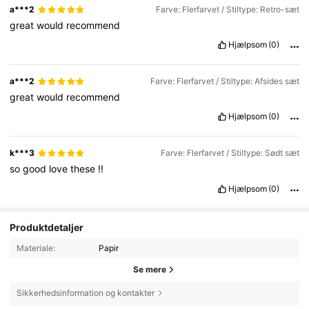
a***2
Farve: Flerfarvet / Stiltype: Retro-sæt
great
would
recommend
Hjælpsom
(0)
a***2
Farve: Flerfarvet / Stiltype: Afsides sæt
great
would
recommend
Hjælpsom
(0)
k***3
Farve: Flerfarvet / Stiltype: Sødt sæt
so
good
love
these
!!
Hjælpsom
(0)
Produktdetaljer
Materiale:
Papir
Se mere
Sikkerhedsinformation og kontakter