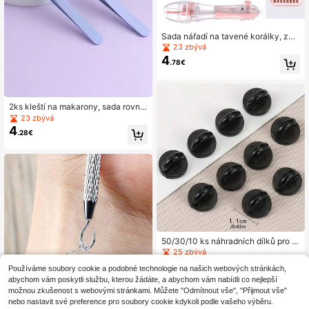
Sada nářadí na tavené korálky, zar
ovnávací miska na korálky, sada je
23 zbývá
hly a pinzety, nástroj na tavené kor
4
.78€
álky, organizér na tavené korálky,
DIY řemeslo pro nadšence
2ks kleští na makarony, sada rovný
ch a ohnutých pinzet, nástroje na v
23 zbývá
ýrobu šperků, příslušenství k formá
4
.28€
m z epoxidové pryskyřice pro vlast
ní potřebu, sada fialových pinzet
50/30/10 ks náhradních dílků pro š
pendlíky a sponky na kravatu z čer
25 zbývá
né PVC gumy, motýlková spojka na
3
.38€
Používáme soubory cookie a podobné technologie na našich webových stránkách,
špendlík
abychom vám poskytli službu, kterou žádáte, a abychom vám nabídli co nejlepší
možnou zkušenost s webovými stránkami. Můžete "Odmítnout vše", "Přijmout vše"
nebo nastavit své preference pro soubory cookie kdykoli podle vašeho výběru.