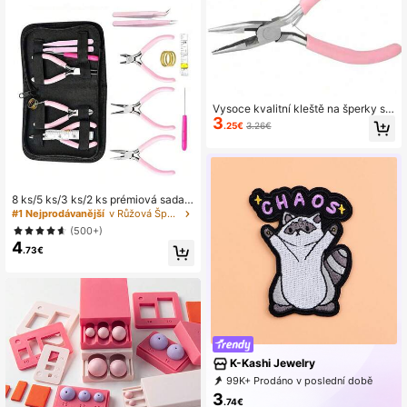
Vysoce kvalitní kleště na šperky s k
3
ulatým nosem a vroubkovaným čep
.25€
3.26€
elí - růžové, ideální pro kutilské kor
álkování a tvoření
8 ks/5 ks/3 ks/2 ks prémiová sada
DIY nářadí, obsahuje 3 různé klešt
#1 Nejprodávanější
v Růžová Šperky Nástroje a vybavení
ě, 2 práškové pinzety, 1 šídlo v náh
(500+)
odné barvě, 1 rozpínací kroužek, 1
4
pravítko
.73€
K-Kashi Jewelry
99K+ Prodáno v poslední době
99K+ Opakované zakoupení
3
.74€
32K Předplatné