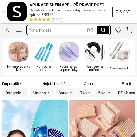
polymer clay
APLIKACE SHEIN APP – PŘIPRAVIT, POZOR, STYL!
×
Najděte další exkluzivní slevy a doplňkové nabídky v
whitening strip
ZÍSKAT
aplikaci SHEIN!
(5,142)
fimo hmota
vykrajovatka na modelinu
miyuki
polymer clay
Hliněné šperky
Pomocné
Ruční nářadí
Nástroje na
P
Sady nářadí
DIY
nářadí
a pomůcky
měření
č
Doporučit
Nejoblíbenější
Cena
Filtr
Kategorie
Materiál
Barva
Typ
živel
Příležitost