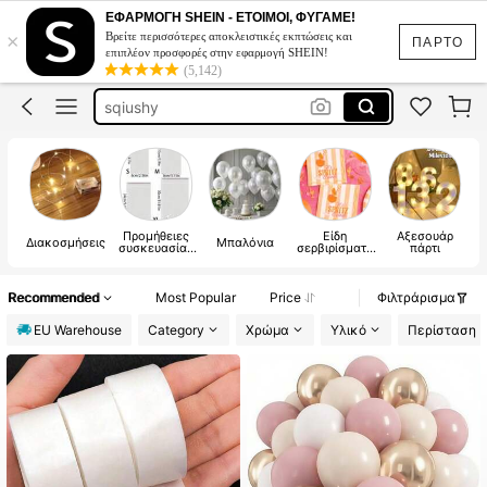
bachelorette party
ΕΦΑΡΜΟΓΗ SHEIN - ΕΤΟΙΜΟΙ, ΦΥΓΑΜΕ!
×
Βρείτε περισσότερες αποκλειστικές εκπτώσεις και
wedding
ΠΑΡΤΟ
επιπλέον προσφορές στην εφαρμογή SHEIN!
(5,142)
sqiushy
μπομπονιερες γάμου
γάμος
bachelorette party
Προμήθειες
Είδη
Αξεσουάρ
Διακοσμήσεις
Μπαλόνια
συσκευασίας
σερβιρίσματο
πάρτι
δώρου
ς για πάρτι
Recommended
Most Popular
Price
Φιλτράρισμα
EU Warehouse
Category
Χρώμα
Υλικό
Περίσταση