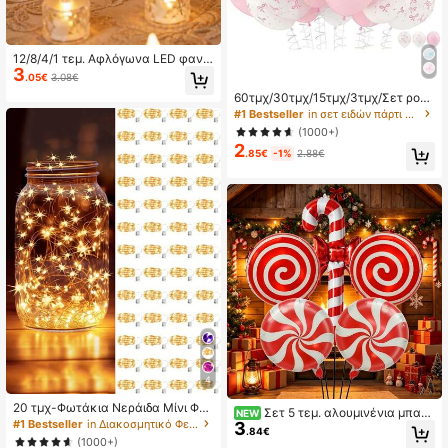
12/8/4/1 τεμ. Αφλόγωνα LED φανά
3
κια τσαγιού με μπαταρία, κατάλλη
.05€
3.08€
λα για γιόγκα/σπίτι/διακόσμηση γά
60τμχ/30τμχ/15τμχ/3τμχ/Σετ ροζ
μου, δώρα γιορτών και διακόσμησ
μπαλόνια λατέξ με φιόγκο, διαφαν
#1 Bestseller
in σετ ειδών πάρτι Διακοσμητικά μπαλόνια
η ρομαντικής ατμόσφαιρας, κρυστ
ή λευκά μπαλόνια 12 ιντσών με εκ
άλλινα διακοσμητικά πλαστικά κε
(1000+)
τύπωση ανοιχτό ροζ φιόγκου, διακ
ριά, εσωτερική διακόσμηση, τέλει
2
όσμηση γιορτής γενεθλίων με θέμα
.85€
-1%
2.88€
α για Χριστούγεννα, πάρτι, εξωτερ
πεταλούδα, κατάλληλα για γυναικ
ικό χώρο, τραπέζι, Halloween, επέ
εία γενέθλια, κόزابρο, bridal showe
τειο, γιορτές και πρόταση γάμου, ε
r, γάμο, εορτασμό επετείου, χριστο
στιατόριο, κάμπινγκ, φθινοπωρινή
υγεννιάτικη διακόσμηση
διακόσμηση, διακόσμηση φεστιβά
λ συγκομιδής, διακόσμηση δωματίο
υ, διακόσμηση υπνοτουμαχείου (ζε
στό λευκό φως, μπαταρία συμπερι
λαμβάνεται) (1,5 ίντσες x 1,9 ίντσε
ς), δώρο γενεθλίων
4
20 τμχ-Φωτάκια Νεράιδα Μίνι Φω
Σετ 5 τεμ. αλουμινένια μπαλό
NEW
τάκια LED που λειτουργούν με μπ
#1 Bestseller
in Διακοσμητικό Φεστιβάλ
3
νια με ασημωμένη επικάλυψη 18 ί
.84€
αταρία Twinkle Lights Χάλκινο σύρ
ντσες, κόκκινος ανεμόミルλος, κα
(1000+)