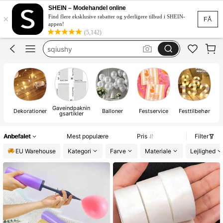
squishy
SHEIN – Modehandel online
×
squishies
Find flere eksklusive rabatter og yderligere tilbud i SHEIN-
FÅ
appen!
sqiushy
(5,142)
wedding
party decoration
squishy
Gaveindpaknin
Fe
Dekorationer
Balloner
Festservice
Festtilbehør
gsartikler
Anbefalet
Mest populære
Pris
Filter
EU Warehouse
Kategori
Farve
Materiale
Lejlighed