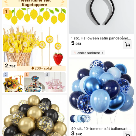
Kagetoppere
1
1 stk. Halloween satin pandebånd
5
med kaninører, velegnet til festkost
.05€
umer
1
andre sælgere
2
.75€
200+ solgt
2
3
4
40 stk. 10-tommer blåt ballonsæt,
3
mørkeblå og lyseblå latexballoner, f
.94€