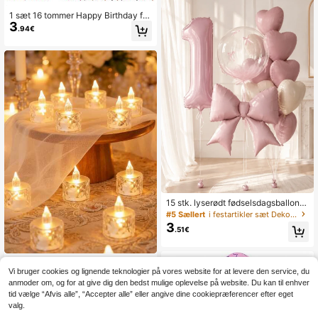
1 sæt 16 tommer Happy Birthday fol
3
ieballon-banner, flere farver tilgæng
.94€
elige, genanvendelige festballoner,
velegnet til fødselsdagsfest og jubil
æumsdekoration
15 stk. lyserødt fødselsdagsballons
æt med 40-tommer lyserøde talball
#5 Sællert
i festartikler sæt Dekorative balloner
oner i folie 0-9, 18-tommer klare Bo
3
.51€
bo-balloner, matte lyserøde sløjfeba
lloner og 18-tommer hjerteballoner,
til fødselsdagsfest, prinsessetema, j
ubilæum og rumdekoration
12/8/4/1 stk. flammefrit LED-tealigh
Vi bruger cookies og lignende teknologier på vores website for at levere den service, du
3
t, batteridrevet, egnet til yoga/hjem/
.05€
3.08€
bryllupsdekoration, feriegaver og ro
anmoder om, og for at give dig den bedst mulige oplevelse på website. Du kan til enhver
mantisk atmosfære, dekorative plas
tid vælge “Afvis alle”, “Accepter alle” eller angive dine cookiepræferencer efter eget
tiklys i krystalstil, indendørs dekorat
valg.
ion, perfekt til jul, fest, udendørs, bo