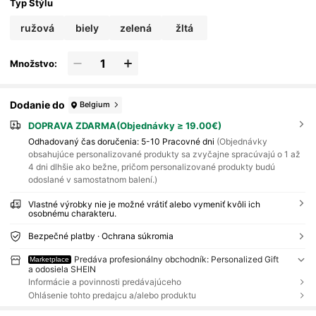
Typ Štýlu
ružová
biely
zelená
žltá
Množstvo:
Dodanie do
Belgium
DOPRAVA ZDARMA(Objednávky ≥ 19.00€)
​Odhadovaný čas doručenia:
5-10 Pracovné dni
(Objednávky
obsahujúce personalizované produkty sa zvyčajne spracúvajú o 1 až
4 dni dlhšie ako bežne, pričom personalizované produkty budú
odoslané v samostatnom balení.)
Vlastné výrobky nie je možné vrátiť alebo vymeniť kvôli ich
osobnému charakteru.
Bezpečné platby · Ochrana súkromia
Predáva profesionálny obchodník: Personalized Gift
Marketplace
a odosiela SHEIN
Informácie a povinnosti predávajúceho
Ohlásenie tohto predajcu a/alebo produktu