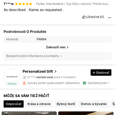
T***w
Farba: Viacfarebné / Typ štýlu: ružová / Počet kusov: 5 písmen
As
described
.
Name
as
requested
.
Užitočné
(0)
Podrobnosti O Produkte
Materiál:
PMMA
Zobraziť viac
Bezpečnostné informácie a kontakty
43K Sledovatelia
4.91
Personalized Gift
Sledovať
b***n
nasledované
pred 2 hodinami
C***e
prezerá
43K Sledovatelia
4.91
Vysoký počet opakovaných zákazníkov
Založené pred 1 ro
Predajca
MÔŽE SA VÁM TIEŽ PÁČIŤ
43K Sledovatelia
4.91
Odporúčať
Krása a zdravie
Bytový textil
Domov a bývanie
Š
43K Sledovatelia
4.91