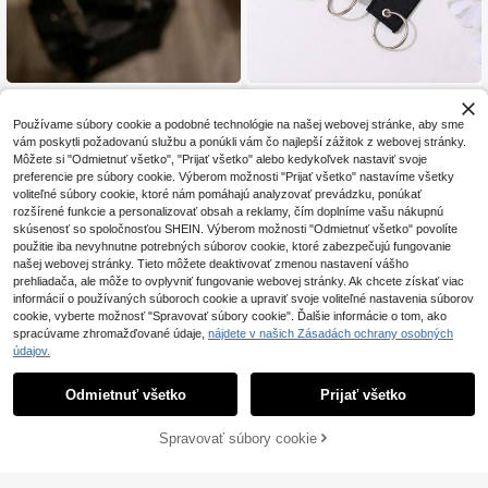
1 ks vyšívaná rukoväť na kufor s pri
Personalizovaný vyšívaný luggage
6
6
spôsobeným menom, ručne vyrobe
tag s vlastným menom, nylonový ta
.08€
.36€
Používame súbory cookie a podobné technológie na našej webovej stránke, aby sme
ná vyšívaná rukoväť na kufor, perso
g na tašku s kovovým krúžkom, ide
vám poskytli požadovanú službu a ponúkli vám čo najlepší zážitok z webovej stránky.
nalizovaná kreatívna ručne vyrobe
ntifikátor na cestovný kufor a bato
ná vyšívaná rukoväť na kufor s pís
h, darček pre družičku, cestovný do
Môžete si "Odmietnuť všetko", "Prijať všetko" alebo kedykoľvek nastaviť svoje
menami, prenosná, multifunkčná, u
plnok
preferencie pre súbory cookie. Výberom možnosti "Prijať všetko" nastavíme všetky
niverzálna, s veľkou kapacitou, pra
voliteľné súbory cookie, ktoré nám pomáhajú analyzovať prevádzku, ponúkať
ktická, univerzálna, ležérny dovole
rozšírené funkcie a personalizovať obsah a reklamy, čím doplníme vašu nákupnú
nkarský štýl, jednoduchý ležérny, p
skúsenosť so spoločnosťou SHEIN. Výberom možnosti "Odmietnuť všetko" povolíte
reppy štýl, business casual, na doc
použitie iba nevyhnutne potrebných súborov cookie, ktoré zabezpečujú fungovanie
hádzanie, personalizované prispôs
našej webovej stránky. Tieto môžete deaktivovať zmenou nastavení vášho
obenie, exkluzívny darček pre žen
y, cestovná nezbytnosť
prehliadača, ale môže to ovplyvniť fungovanie webovej stránky. Ak chcete získať viac
informácií o používaných súboroch cookie a upraviť svoje voliteľné nastavenia súborov
cookie, vyberte možnosť "Spravovať súbory cookie". Ďalšie informácie o tom, ako
spracúvame zhromažďované údaje,
nájdete v našich Zásadách ochrany osobných
údajov.
Kliknutím na tlačidlo "Prispôsobiť" vyjadrujete súhlas s týmito obchodnými
Odmietnuť všetko
Prijať všetko
podmienkami.
Spravovať súbory cookie
Prispôsobiť Teraz
Personalizované 3D tlačené menov
Personalizované štítky na batožinu,