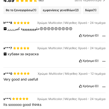
4.89
(82)
Δείτε περισσότερα
θα το ξαναγοράσω
(1)
εμφανίσεις γενεθλίων
(2)
δώρο
(1)
h***8
Χρώμα: Multicolor / Μέγεθος: Χρυσό - 24 τεμάχια
كتيررررر😍😍😍😍😍😍😍😍😍
حلووووووووة
Χρήσιμο
(0)
a***7
Χρώμα: Multicolor / Μέγεθος: Χρυσό - 24 τεμάχια
хубави
за
окраска
Χρήσιμο
(0)
a***0
Χρώμα: Multicolor / Μέγεθος: Χρυσό - 12 τεμάχια
Very
good
and
usefull
Χρήσιμο
(0)
s***i
Χρώμα: Multicolor / Μέγεθος: Χρυσό - 24 τεμάχια
Its
soooooo
good
thinks