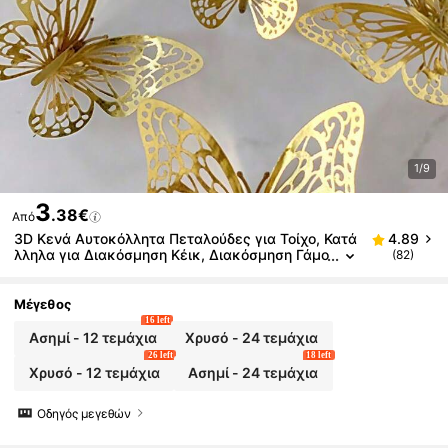
1/9
3
.38€
Από
3D Κενά Αυτοκόλλητα Πεταλούδες για Τοίχο, Κατά
4.89
λληλα για Διακόσμηση Κέικ, Διακόσμηση Γάμο
(82)
υ, Διακόσμηση Σαλονιού Σπιτιού, Διακόσμηση
Γιορτής Γενεθλίων, Αυτοκόλλητα, Αυτοκόλλητα Βι
νύλιο, Μπορούν να Χρησιμοποιηθούν για Διακόσμη
Μέγεθος
ση Υπνοτουμαχίου, Διακόσμηση Άνοιξης, Προσθέτ
16 left
ουν Ζωντάνια στο Σπίτι σας
Ασημί - 12 τεμάχια
Χρυσό - 24 τεμάχια
26 left
18 left
Χρυσό - 12 τεμάχια
Ασημί - 24 τεμάχια
Οδηγός μεγεθών