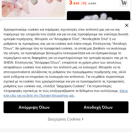
3
με Θέμα Ζούγκλας, Πάρτι Γενεθλί
.84€
-1%
3.88€
ων, Διακόσμηση Τραπεζιού Δεξιώ
σεων
50/25 τεμάχια Μίνι Υφασμάτινη Δι
ακόσμηση Λουλουδιών με Προσομ
10 Left
οίωση Πεταλούδας, Διακόσμηση Π
Χρησιμοποιούμε cookies και παρόμοιες τεχνολογίες στον ιστότοπό μας για να σας
3
αστέλ Πεταλούδας 3D Προσομοίω
.78€
παρέχουμε την υπηρεσία που ζητάτε και για να σας προσφέρουμε την καλύτερη δυνατή
σης, Κατάλληλη για Χειροτεχνίες
εμπειρία περιήγησης. Μπορείτε να "Απορρίψετε Όλα", "Αποδεχθείτε Όλα" ή να
DIY, Καπέλα, Σελιδοδείκτες, Φωτο
ρυθμίσετε τις προτιμήσεις σας για τα cookies ανά πάσα στιγμή. Επιλέγοντας "Αποδοχή
γραφικά Είδη και Διακόσμηση Σπιτ
Όλων", θα ορίσουμε όλα τα προαιρετικά cookies, τα οποία μας βοηθούν να αναλύουμε
ιού, Χριστουγεννιάτικες Διακοσμή
την κίνηση, να προσφέρουμε βελτιωμένη λειτουργικότητα και να εξατομικεύουμε το
σεις, Χριστουγεννιάτικα Δώρα Σπι
περιεχόμενο και τις διαφημίσεις για να συμπληρώσουμε την εμπειρία αγορών σας με τη
τιού, Χριστουγεννιάτικη Διακόσμη
ση
SHEIN. Επιλέγοντας "Απόρριψη Όλων", επιτρέπετε τη χρήση μόνο των απολύτως
απαραίτητων cookies που κάνουν τον ιστότοπό μας να λειτουργεί. Μπορείτε να τα
απενεργοποιήσετε αλλάζοντας τις ρυθμίσεις του προγράμματος περιήγησής σας, αλλά
αυτό ενδέχεται να επηρεάσει τη λειτουργία του ιστότοπου. Για να μάθετε περισσότερα
σχετικά με τα cookies που χρησιμοποιούμε και για να προσαρμόσετε τις προαιρετικές
ρυθμίσεις των cookies σας, επιλέξτε "Διαχείριση Cookies". Για περισσότερες
πληροφορίες σχετικά με το πώς επεξεργαζόμαστε τα δεδομένα που συλλέγουμε,
Κάντε
κλικ εδώ για να δείτε την Πολιτική Απορρήτου μας.
Αυτοκόλλητοι διαφανείς γάντζοι, α
φαιρούμενοι γάντζοι οροφής, χωρί
#1 Bestseller
in Διακοσμητικά Hooks
Απόρριψη Όλων
Αποδοχή Όλων
ς ζημιές και χωρίς τρυπάνι, κατάλ
(1000+)
ληλοι για κρέμασμα χριστουγεννιά
3
τικων διακοσμήσεων για πάρτι Πρ
.28€
Διαχείριση Cookies
ΠΡΟΣΘΗΚΗ ΣΤΟ ΚΑΛΑΘΙ ΑΓΟΡΩΝ
ωτοχρονιάς
100/200/500 τεμάχια Απομίμηση χ