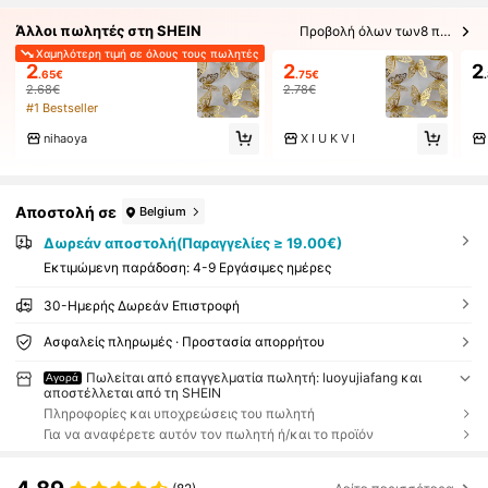
Άλλοι πωλητές στη SHEIN
Προβολή όλων των8 πωλητών
Χαμηλότερη τιμή σε όλους τους πωλητές
2
2
2
.65€
.75€
2.68€
2.78€
#1 Bestseller
nihaoya
X I U K V I
Αποστολή σε
Belgium
Δωρεάν αποστολή(Παραγγελίες ≥ 19.00€)
Εκτιμώμενη παράδοση:
4-9 Εργάσιμες ημέρες
30-Ημερής Δωρεάν Επιστροφή
Ασφαλείς πληρωμές · Προστασία απορρήτου
Πωλείται από επαγγελματία πωλητή: luoyujiafang και
Αγορά
αποστέλλεται από τη SHEIN
Πληροφορίες και υποχρεώσεις του πωλητή
Για να αναφέρετε αυτόν τον πωλητή ή/και το προϊόν