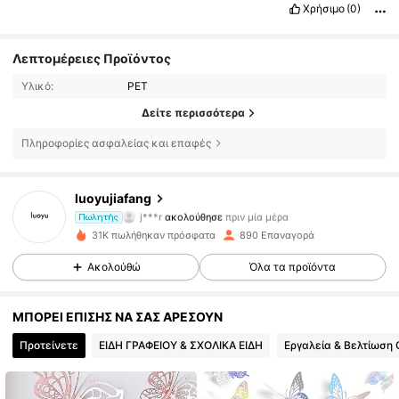
Χρήσιμο
(0)
Λεπτομέρειες Προϊόντος
Υλικό:
PET
Δείτε περισσότερα
185 Ακόλουθοι
4.67
Πληροφορίες ασφαλείας και επαφές
185 Ακόλουθοι
4.67
luoyujiafang
j***r
ακολούθησε
πριν μία μέρα
Πωλητής
185 Ακόλουθοι
4.67
31K πωλήθηκαν πρόσφατα
890 Επαναγορά
Ακολούθώ
Όλα τα προϊόντα
185 Ακόλουθοι
4.67
ΜΠΟΡΕΙ ΕΠΙΣΗΣ ΝΑ ΣΑΣ ΑΡΕΣΟΥΝ
185 Ακόλουθοι
4.67
Προτείνετε
ΕΙΔΗ ΓΡΑΦΕΙΟΥ & ΣΧΟΛΙΚΑ ΕΙΔΗ
Εργαλεία & Βελτίωση 
185 Ακόλουθοι
4.67