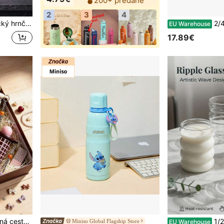
200+ predané
2
3
4
pakovane použiteľný multifunkčný hrnček na nápoje, vyrobený z keramiky (sada 1 ks), kávový hrnček, kávová šálka
2/4/6 ks dvojstenné sklenené k
EU Warehouse
17.89€
átoátoátoátoátoátoátoátoátoátoátoátoátoátoátoátoátoátoátoátoátoátoátoátoátoátoátoátoátoátoátoátoátoátoátoátoátoátoátoátoátoátoátoátoátoátoátoátoátoátoátoátoátoátoátoátoátoátoátoátoátoátoátoátoátoátoátoátoátoátoátoáto
1/2/4 ks 350ml a 500ml sklenený pohár, šp
Miniso Global Flagship Store
EU Warehouse