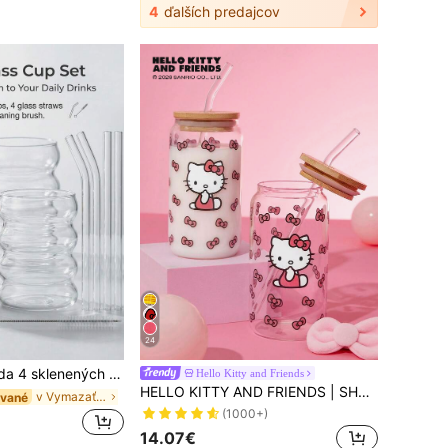
4
ďalších predajcov
24
a vodu s objemom 16 oz, sklenený pohár, pohár s vlnovým vzorom, sklenený riad na nápoje s vlnovým vzorom, pohár na pivo, pohár na ľadovú kávu, vhodný na džús, kávu, limonádu, čaj, skvelé na narodeniny, Vianoce, darčeky na Valentína
Hello Kitty and Friends
HELLO KITTY AND FRIENDS | SHEIN Veľkokapacitný sklenený pohár s roztomilou mašličkou a vzorom mačky, vhodný na horúce a studené nápoje, ako je káva, mlieko, džús
v Vymazať Poháre
ávané
(1000+)
14.07€