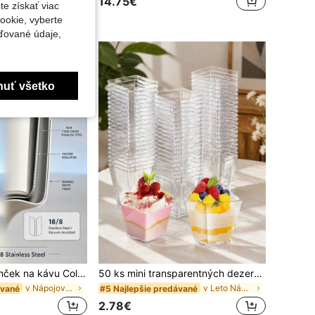
14.75€
te získať viac
ookie, vyberte
ďované údaje,
nuť všetko
Módny cestný hrnček na kávu Cold And Cup z nehrdzavejúcej ocele, izolovaný, s dvojitými stenami, nepretečný, opakovane použiteľný, vhodný na studené a horúce nápoje, perlivú vodu, ovocný čaj, džus a kávu, darčekový
50 ks mini transparentných dezertných pohárkov 60 ml na fotenie dezertov, opakovane použiteľné, vhodné na koláče, pudingy, želé a predjedlá, ideálne na svadby, párty, narodeninové oslavy, módne dezertné výstavky a jedenie vonku, vhodné na jogurt, panna cottu, cheesecake, puding, želé a predjedlá, stohovacie, ľahko sa skladujú, prenášajú a čistia, pohárky na mousse, malé štvorcové transparentné pohárky na želé, mini štvorcové pohárky na predjedlá, opakovane použiteľné penové dezertné misky, vhodné na koláče, párty, svadby, degustácie, koláče a rôzne iné príležitosti
v Nápojový riad
v Leto Nápojový riad
ávané
#5 Najlepšie predávané
2.78€