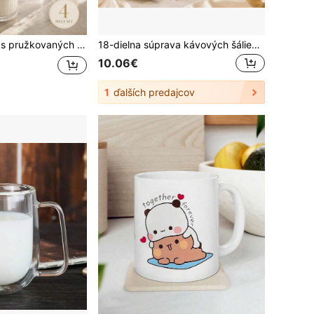
, nápoje, kávu a džus, poháre na studené nápoje, žáruvzdorné sklenené poháre, vhodné na každodenné pitie, stretnutia, párty s priateľmi, školské fľaše na vodu, krásne kávové poháre, opakovane použiteľné poháre na vodu, halloweensky dekorácie, položky s dopravou zdarma, čerešňa, saudský národný deň, darčeky k narodeninám, jeseň
18-dielna súprava kávových šáliek a podšáliek v čiernej a zlatej klasickej štýle, tenký porcelánový čajový servis pre 6 osôb, elegantná darčeková krabica na popoludňajší čaj
10.06€
1
ďalších predajcov