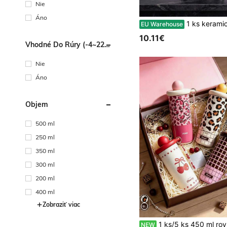
Nie
Áno
1 ks keramický hrnček na kávu Witch Brewing Coffee – veľká kapacita 13,53 oz, vhodný na kávu, čaj a vytváranie jedinečnej halloweenskej atmosféry, umývateľný v umývačke, o
EU Warehouse
10.11€
Vhodné Do Rúry (-4~220
Stupňov Celzia)
Nie
Áno
Objem
500 ml
250 ml
350 ml
300 ml
200 ml
400 ml
Zobraziť viac
1 ks/5 ks 450 ml rovná cestovná hrňáčka z nehrdzavejúcej ocele s vakuovou izoláciou, dvojitý dizajn s ružovým leopardím kvetinovým a mriežkovým motívom, guľováátoátoátoátoátoátoátoátoátoátoátoátoátoátoátoátoátoátoátoátoátoátoátoátoátoátoátoátoátoátoátoátoátoátoátoátoátoátoátoátoátoátoátoátoátoátoátoátoátoátoátoátoátoátoátoátoátoátoátoátoátoátoátoátoátoátoátoátoátoátoátoátoátoátoátoátoátoátoátoátoátoátoátoátoátoátoátoátoátoátoátoátoátoátoátoátoátoátoátoátoátoátoátoátoátoátoátoátoátoátoátoátoátoátoátoátoátoátoátoátoátoátoátoátoátoátoátoátoátoátoátoátoátoátoátoátoátoátoátoátoátoátoátoátoátoátoátoátoátoátoátoáto
NEW