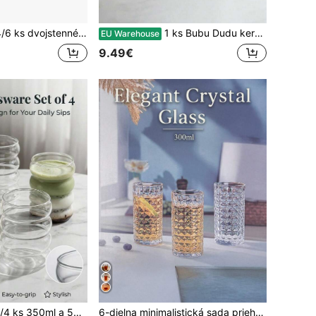
ávové šálky – transparentné tepelnoustívne sklenené kávové šálky – s rúčkou – priehľadné – vhodné na mliečny čaj – cappuccino – čajové vrecúška – horúce a studené nápoje
1 ks Bubu Dudu keramický hrnček na kávu - 335 ml opakovane použiteľný originálny hrnček, prateľný v práčke, materiál, viacúčelový dizajn s medvedíkom navždy, perfektný darček pre páry, veľkonočný hrnček pre manželku, manžela na Vianoce, Valentína, narodeniny a sviatky, hrnček na čaj, pre priateľa a priateľku, letný a zimný riad na pitie, ideálny pre ženu, sestru, kamarátku, šéfa, zamestnanca a kolegu, skvelý kancelársky hrnček.
EU Warehouse
9.49€
irálový pohár, pohár na Matcha, pohár na vodu, pohár na kávu, pohár z vysoko borosilikátového skla, vhodný na ľadovú kávu, nápoje, džúsy, Matcha, mlieko, skvelý ako darček do školy a domáce použitie v zime a v lete
6-dielna minimalistická sada priehľadných sklenených pohárov na vodu, vhodná na domáce použitie, šálky na kávu, džús, whisky, rovné textúrované poháre na nápoje, k dispozícii vo viacerých veľkostiach, šálky na párty stôl.