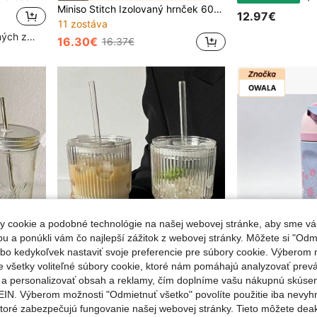
Miniso Stitch Izolovaný hrnček 600 ml - Nepriepustná fľaša na teplú a studenú vodu s prenosnou šnúrkou do školy a na ďalšie účely
12.97€
11 zostáva
Vysoký počet opakovaných zákazníkov
16.30€
16.37€
 cookie a podobné technológie na našej webovej stránke, aby sme vá
 a ponúkli vám čo najlepší zážitok z webovej stránky. Môžete si "Odmi
lebo kedykoľvek nastaviť svoje preferencie pre súbory cookie. Výberom m
e všetky voliteľné súbory cookie, ktoré nám pomáhajú analyzovať prev
e a personalizovať obsah a reklamy, čím doplníme vašu nákupnú skúse
IN. Výberom možnosti "Odmietnuť všetko" povolíte použitie iba nevyh
oké hrdlo pre jednoduché dolievanie/boba, veľká kapacita, skvelý darček pre priateľov, milencov, Nový rok, Halloween
1 sada pružkovaného skleneného pohára so slamkou a vekom, prenosný minimalistický štýl pohára na vodu, vertikálne pružkovaný sklenený pohár, vysokokvalitný pohár na kávu a džus, multifunkčný nádobový dekontejner na nápoje, ideálny do domácnosti, kancelárie, na pláž a rôzne oslavy, vhodný na kávu, čaj, whisky, mlieko, iced americano a latte, estetický
Owala 24oz Fruit Cup, veľmi atraktívny izolovaný tumbler z nehrdzavejúcej ocele, prenosná outdoor fľaša na vodu s vysúvacím uzáverom, 
NEW
ktoré zabezpečujú fungovanie našej webovej stránky. Tieto môžete de
v Vymazať Poháre
#1 Najlepšie predávané
4 zostáva