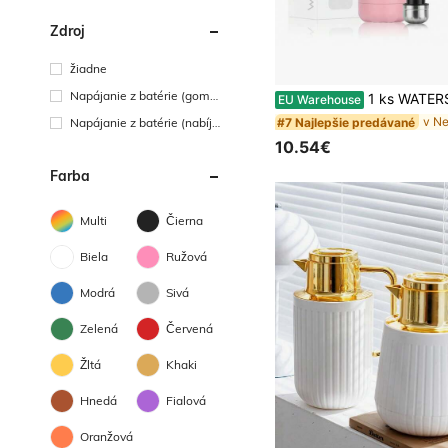
Zdroj
žiadne
Napájanie z batérie (gombí
1 ks WATERSY nerezová izolovaná fľaša na vodu, dvojstenná kovová vákuová termoska, udrží 24 hodín studenú a 12 hodín teplú, termoská 
EU Warehouse
ková/gombíková batéria)
#7 Najlepšie predávané
Napájanie z batérie (nabíja
teľná batéria)
10.54€
Farba
Multi
Čierna
Biela
Ružová
Modrá
Sivá
Zelená
Červená
Žltá
Khaki
Hnedá
Fialová
Oranžová