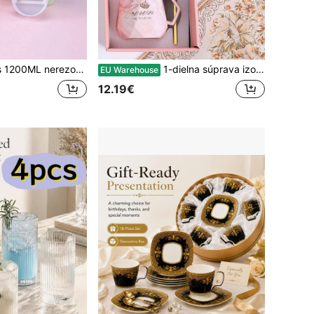
lovaná športová fľaša, kapacita 40 OZ, prášková povrchová úprava, vonkajší pohár, dodáva sa s 1 PP slamkou, použiteľná na párty darčeky, príslušenstvo ako kefa na fľaše, slamka, silikónová podložka je možné zakúpiť samostatne
1-dielna súprava izolovaného hrnca s mramorovým vzorom s darčekovou krabičkou – ručne vyrobený darček kávového hrnca (termo kávový/cestovný hrnček)
EU Warehouse
12.19€