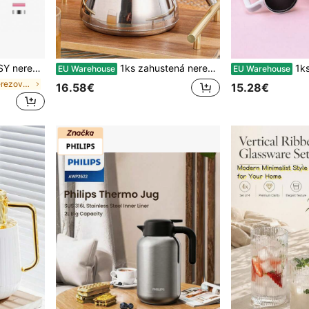
kovová športová fľaša 500 ml na vonkajšie použitie, do práce, posilňovne, školy
1ks zahustená nerezová oceľová pískacia kanvica na čaj, kuchynské a domáce dekorácie do obývačky, jedálne, kanvice na čaj, kanvice na kávu, kanvice na studenú vodu, kanvice s filtrom, vhodné na čaj, kávu, mlieko, ovocné šťavy, vonkajšie, na svadbu, párty, darček, narodeniny, výročie, obedové boxy, bento boxy, späť do školy
1ks 1200ML nerezová dvojstenná vákuovo izo
EU Warehouse
EU Warehouse
v Nerezová oceľ Fľaše na vodu
16.58€
15.28€