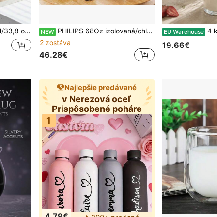
klenená vložka, vhodné na kávu, nevyhnutnosť pre návrat do školy
PHILIPS 68Oz izolovaná/chladiaca kávová kanvica, vylepšená kanvica na teplé nápoje, izolovaná kanvica z nehrdzavejúcej ocele, vhodná na kávu, horúcu vodu, čaj, teplé nápoje, 24h vákuová izolácia
4 ks pružkovaných sklenených pohárov, vintage poháre na vodu
NEW
EU Warehouse
2 zostáva
19.66€
46.28€
Najlepšie predávané
v Nerezová oceľ
Prispôsobené poháre
1
4.79€