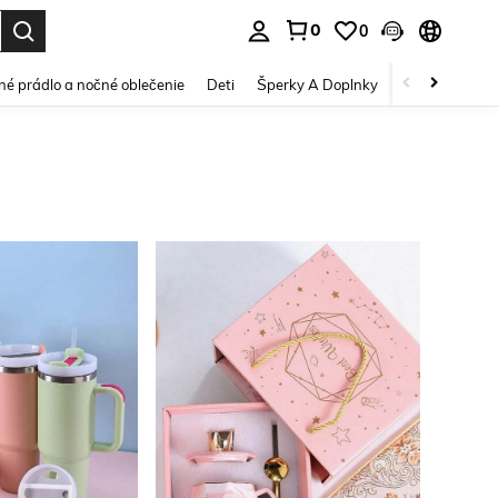
0
0
vov. Press Enter to select.
é prádlo a nočné oblečenie
Deti
Šperky A Doplnky
Krása a zdravi