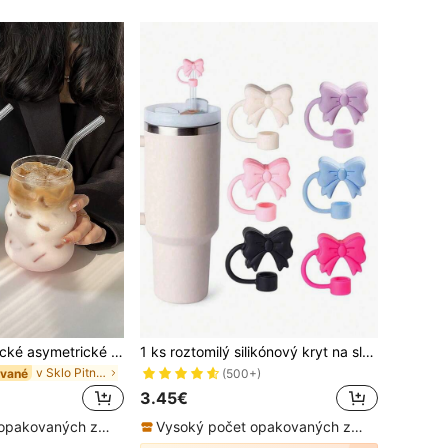
1 ks 550ml estetické asymetrické sklenené poháre (bez slamky), kreatívny vlnitý hrnček na kávu, roztomilý čajový hrnček na ľadovú kávu, džús, pivo, moderný hrnček na kávu, opakovane použiteľný riad, sada pohárov na letné cestovanie
1 ks roztomilý silikónový kryt na slamku s mašľou 10 mm/0,4 palca pre 30 oz a 40 oz termosky – opakovane použiteľný prachový kryt na slamku, doplnok na pohár, dekorácia s mašľou, darček na sviatočnú párty, narodeniny, späť do školy
v Sklo Pitné poháre
ávané
(500+)
3.45€
Vysoký počet opakovaných zákazníkov
Vysoký počet opakovaných zákazníkov