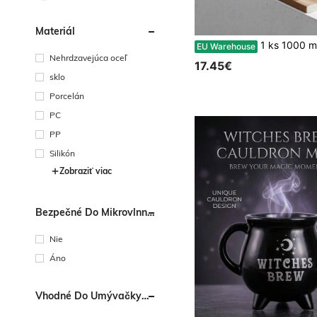
Materiál
1 ks 1000 ml/33,8 oz vákuovo izolovaná fľaša, minimalistický pozlátený dizajn, tlačidlový výpust, s
EU Warehouse
Nehrdzavejúca oceľ
17.45€
sklo
Porcelán
PC
PP
Silikón
Zobraziť viac
Bezpečné Do Mikrovlnnej
Rúry
Nie
Áno
Vhodné Do Umývačky
Riadu