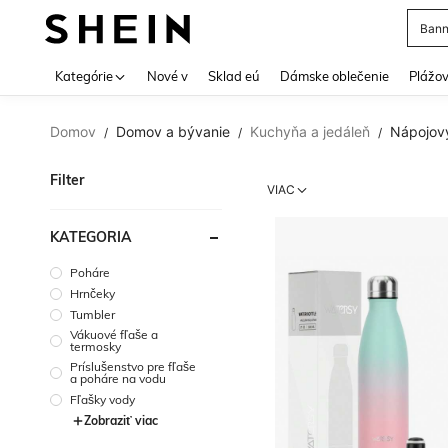
Bann
Use up 
Kategórie
Nové v
Sklad eú
Dámske oblečenie
Plážov
Domov
Domov a bývanie
Kuchyňa a jedáleň
Nápojový
/
/
/
Filter
VIAC
KATEGÓRIA
Poháre
Hrnčeky
Tumbler
Vákuové fľaše a
termosky
Príslušenstvo pre fľaše
a poháre na vodu
Fľašky vody
Zobraziť viac