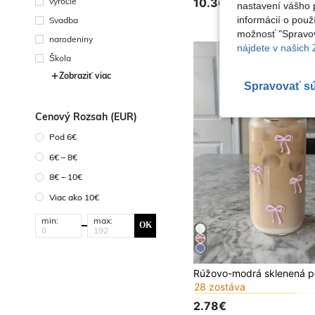
10.30€
výročie
nastavení vášho p
informácií o použ
Svadba
možnosť "Spravov
narodeniny
nájdete v našich
Škola
Zobraziť viac
Spravovať s
Cenový Rozsah (EUR)
Pod 6€
6€ – 8€
8€ – 10€
Viac ako 10€
min:
max:
OK
#2 Najlepšie predávané
28 zostáva
#2 Najlepšie predávané
#2 Najlepšie predávané
28 zostáva
28 zostáva
2.78€
#2 Najlepšie predávané