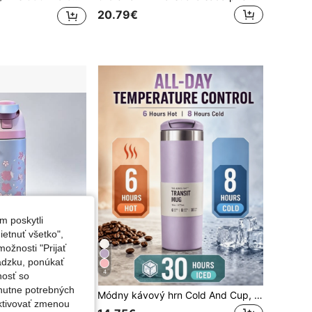
20.79€
m poskytli
etnuť všetko",
ožnosti "Prijať
ádzku, ponúkať
4
nosť so
nutne potrebných
športová fľaša na vodu s brčkou, vhodná na šport, cestovanie a školské športové aktivity, dobre utesnená, prenosná, s odklápacím dizajnom, ideálna na studené a horúce nápoje, kávu a mrazené nápoje
Módny kávový hrn Cold And Cup, cestovný termohrn z nehrdzavejúcej ocele, izolovaný, nepretečný, opakovane použiteľný s dvojitou stenou, vhodný na studené a horúce nápoje, perlivú vodu, ovocný čaj, džus, kávu, darček
aktivovať zmenou