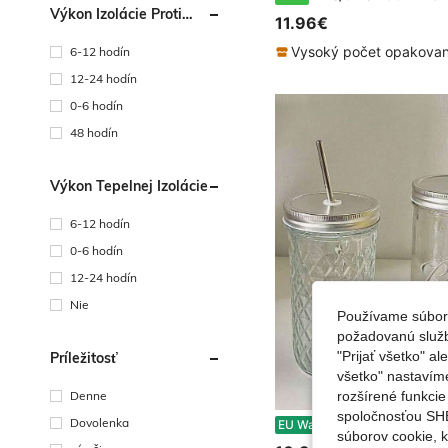
Výkon Izolácie Proti
11.96€
Chladu
6-12 hodín
12-24 hodín
0-6 hodín
48 hodín
Výkon Tepelnej Izolácie
6-12 hodín
0-6 hodín
12-24 hodín
Nie
Používame súbory
požadovanú službu
"Prijať všetko" a
Príležitosť
všetko" nastavím
Denne
rozšírené funkci
spoločnosťou SHE
700ml/650ml sklenená nádoba Mason a diamantový pohár, vysoko priehľadný sklenený pohár + nepriepustné viečko + slamka z nehrdzavejúcej ocele, vhodné na bublinkový čaj, džús, kávu, ľadové nápoje, šir
Dovolenka
EU Warehouse
súborov cookie, 