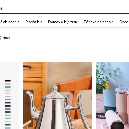
er
and down arrow keys to navigate search Nedávno vyhľadávané and Hľadanie obja
é oblečenie
Plnoštíhle
Domov a bývanie
Pánske oblečenie
Spodn
 riad